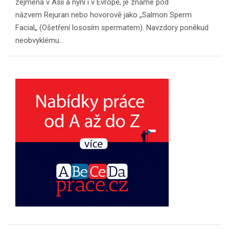
zejména v Asii a nyní i v Evropě, je známé pod
názvem Rejuran nebo hovorově jako „Salmon Sperm
Facial„ (Ošetření lososím spermatem). Navzdory poněkud
neobvyklému…