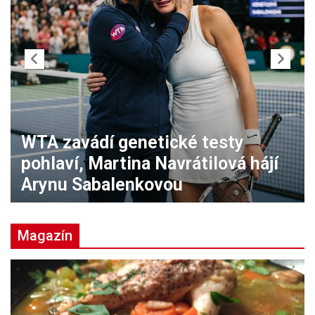
Zalužnyj: Rusko vyvinulo
protiopatření proti zbraňovým
systémům NATO
Magazín