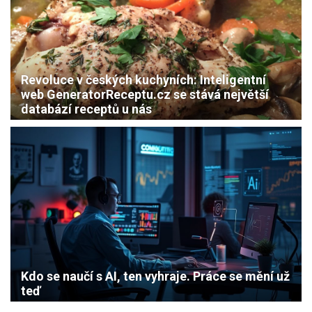
Revoluce v českých kuchyních: Inteligentní
web GeneratorReceptu.cz se stává největší
databází receptů u nás
Kdo se naučí s AI, ten vyhraje. Práce se mění už
teď