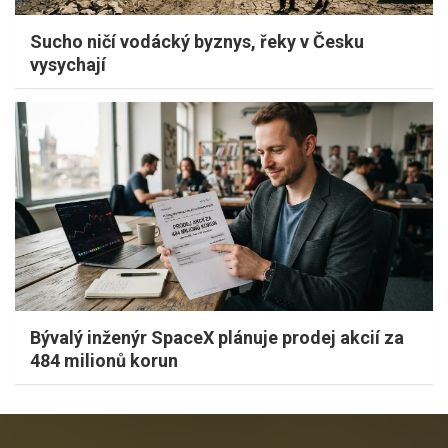
Sucho ničí vodácký byznys, řeky v Česku
vysychají
Bývalý inženýr SpaceX plánuje prodej akcií za
484 milionů korun