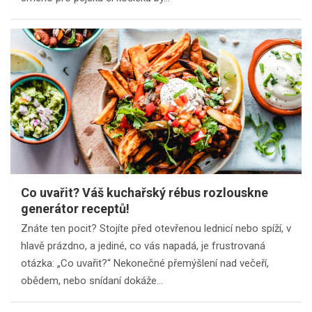
Co uvařit? Váš kuchařský rébus rozlouskne
generátor receptů!
Znáte ten pocit? Stojíte před otevřenou lednicí nebo spíží, v
hlavě prázdno, a jediné, co vás napadá, je frustrovaná
otázka: „Co uvařit?“ Nekonečné přemýšlení nad večeří,
obědem, nebo snídaní dokáže…