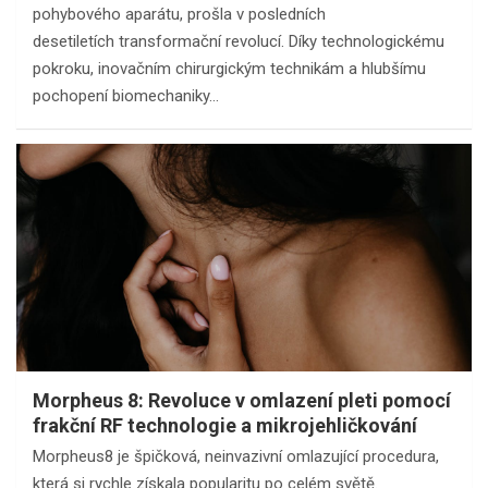
pohybového aparátu, prošla v posledních
desetiletích transformační revolucí. Díky technologickému
pokroku, inovačním chirurgickým technikám a hlubšímu
pochopení biomechaniky…
Morpheus 8: Revoluce v omlazení pleti pomocí
frakční RF technologie a mikrojehličkování
Morpheus8 je špičková, neinvazivní omlazující procedura,
která si rychle získala popularitu po celém světě.