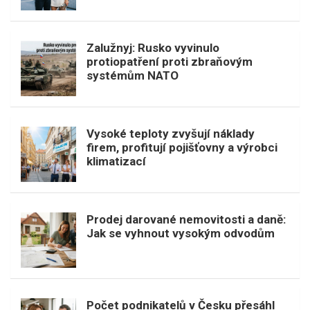
Zalužnyj: Rusko vyvinulo
protiopatření proti zbraňovým
systémům NATO
Vysoké teploty zvyšují náklady
firem, profitují pojišťovny a výrobci
klimatizací
Prodej darované nemovitosti a daně:
Jak se vyhnout vysokým odvodům
Počet podnikatelů v Česku přesáhl