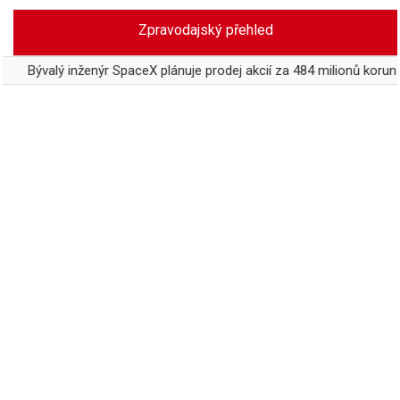
Skip
Zpravodajský přehled
to
content
eX plánuje prodej akcií za 484 milionů korun
Úmrtí OSVČ zablo