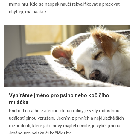
mimo hru. Kdo se naopak naučí rekvalifikovat a pracovat
chytřeji, má náskok.
Vybíráme jméno pro psího nebo kočičího
miláčka
Příchod nového zvířecího člena rodiny je vždy radostnou
událostí plnou vzrušení. Jedním z prvních a nejdůležitějších
rozhodnutí, které jako nový majitel učiníte, je výběr jména.
Jméno pro pejska či kočičku by…