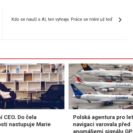
Kdo se naučí s AI, ten vyhraje. Práce se mění už teď
í CEO. Do čela
Polská agentura pro le
sti nastupuje Marie
navigaci varovala před
anomáliemi signálu G