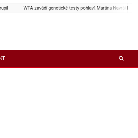
WTA zavádí genetické testy pohlaví, Martina Navrátilová hájí Aryn
KT