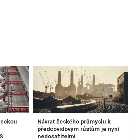
teckou
Návrat českého průmyslu k
předcovidovým růstům je nyní
PS
nedosažitelný