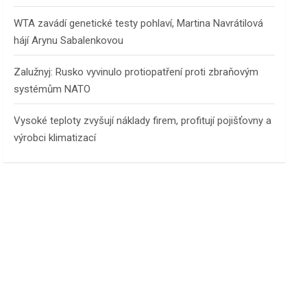
WTA zavádí genetické testy pohlaví, Martina Navrátilová
hájí Arynu Sabalenkovou
Zalužnyj: Rusko vyvinulo protiopatření proti zbraňovým
systémům NATO
Vysoké teploty zvyšují náklady firem, profitují pojišťovny a
výrobci klimatizací