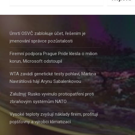
Úmrtí OSVČ zablokuje účet, řešením je
jmenování správce pozůstalosti
Firemní podpora Prague Pride klesla o milion
korun, Microsoft odstoupil
WTA zavádí genetické testy pohlaví, Martina
Navrátilová hájí Arynu Sabalenkovou
Zalužnyj: Rusko vyvinulo protiopatření proti
zbraňovým systémům NATO
Vysoké teploty zvyšují náklady firem, profitují
pojišťovny a výrobci klimatizací