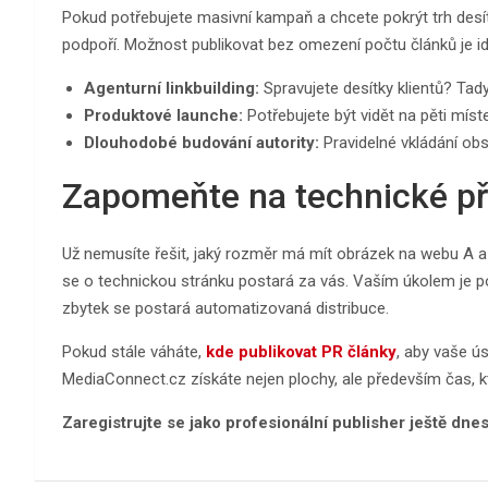
Pokud potřebujete masivní kampaň a chcete pokrýt trh des
podpoří. Možnost publikovat bez omezení počtu článků je id
Agenturní linkbuilding:
Spravujete desítky klientů? Tady
Produktové launche:
Potřebujete být vidět na pěti míst
Dlouhodobé budování autority:
Pravidelné vkládání obs
Zapomeňte na technické p
Už nemusíte řešit, jaký rozměr má mít obrázek na webu A 
se o technickou stránku postará za vás. Vaším úkolem je pou
zbytek se postará automatizovaná distribuce.
Pokud stále váháte,
kde publikovat PR články
, aby vaše ús
MediaConnect.cz získáte nejen plochy, ale především čas, 
Zaregistrujte se jako profesionální publisher ještě dne