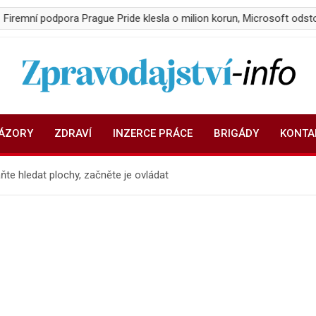
podpora Prague Pride klesla o milion korun, Microsoft odstoupil
Zpravodajství-info.cz
Aktuality a informace on-line
NÁZORY
ZDRAVÍ
INZERCE PRÁCE
BRIGÁDY
KONTA
ňte hledat plochy, začněte je ovládat