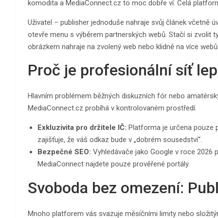
komodita a MediaConnect.cz to moc dobře ví. Celá platform
Uživatel – publisher jednoduše nahraje svůj článek včetně
otevře menu s výběrem partnerských webů. Stačí si zvolit t
obrázkem nahraje na zvolený web nebo klidně na více web
Proč je profesionální síť l
Hlavním problémem běžných diskuzních fór nebo amatérských
MediaConnect.cz probíhá v kontrolovaném prostředí.
Exkluzivita pro držitele IČ:
Platforma je určena pouze pr
zajišťuje, že váš odkaz bude v „dobrém sousedství“.
Bezpečné SEO:
Vyhledávače jako Google v roce 2026 přís
MediaConnect najdete pouze prověřené portály.
Svoboda bez omezení: Publi
Mnoho platforem vás svazuje měsíčními limity nebo složit