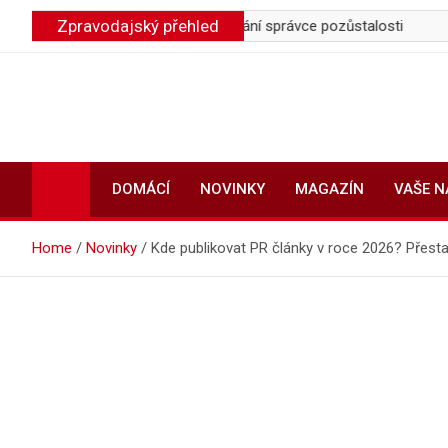
Skip
Zpravodajský přehled
je účet, řešením je jmenování správce pozůstalosti
Firemní 
to
content
DOMÁCÍ
NOVINKY
MAGAZÍN
VAŠE 
Home
Novinky
Kde publikovat PR články v roce 2026? Přesta