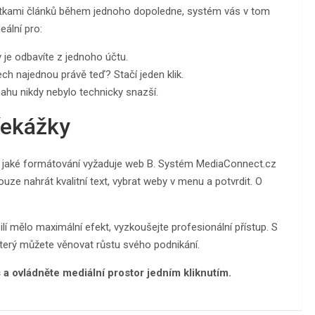
ítkami článků během jednoho dopoledne, systém vás v tom
eální pro:
 je odbavíte z jednoho účtu.
ech najednou právě teď? Stačí jeden klik.
ahu nikdy nebylo technicky snazší.
řekážky
a jaké formátování vyžaduje web B. Systém MediaConnect.cz
ze nahrát kvalitní text, vybrat weby v menu a potvrdit. O
ilí mělo maximální efekt, vyzkoušejte profesionální přístup. S
který můžete věnovat růstu svého podnikání.
s a ovládněte mediální prostor jedním kliknutím.