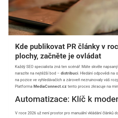
Kde publikovat PR články v ro
plochy, začněte je ovládat
Každý SEO specialista zná ten scénář: Máte skvěle napsaný te
narazíte na nejtěžší bod –
distribuci
. Hledání odpovědi na 
na pozice ve vyhledávačích a zároveň nezruinovaly váš rozpo
Platforma
MediaConnect.cz
tento proces zkracuje na mi
Automatizace: Klíč k moder
V roce 2026 už není prostor pro manuální vkládání článků d