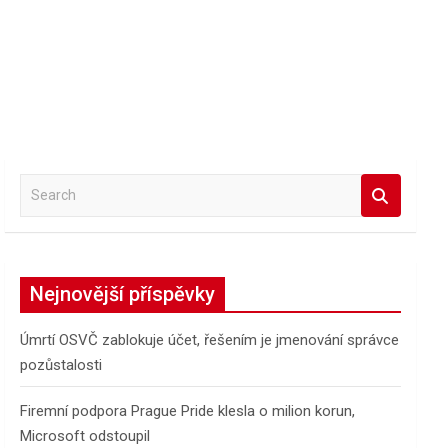
S
e
a
r
c
Nejnovější příspěvky
h
Úmrtí OSVČ zablokuje účet, řešením je jmenování správce
pozůstalosti
Firemní podpora Prague Pride klesla o milion korun,
Microsoft odstoupil