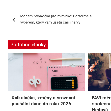
Navigace
Moderní výbavička pro miminko: Poradíme s
pro
výběrem, který vám ušetří čas i nervy
příspěvek
Podobné články
Kalkulačka, změny a srovnání
FAVI měn
paušální daně do roku 2026
společno
Hejlová