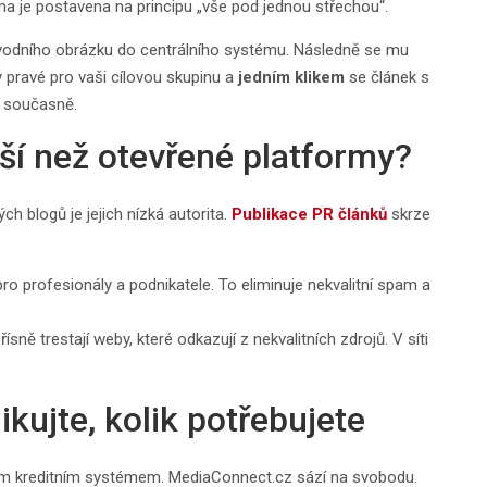
a je postavena na principu „vše pod jednou střechou“.
 úvodního obrázku do centrálního systému. Následně se mu
y pravé pro vaši cílovou skupinu a
jedním klikem
se článek s
ů současně.
epší než otevřené platformy?
 blogů je jejich nízká autorita.
Publikace PR článků
skrze
o profesionály a podnikatele. To eliminuje nekvalitní spam a
ně trestají weby, které odkazují z nekvalitních zdrojů. V síti
kujte, kolik potřebujete
ým kreditním systémem. MediaConnect.cz sází na svobodu.