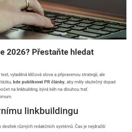
ce 2026? Přestaňte hledat
xt, vyladěná klíčová slova a připravenou strategii, ale
otázku,
kde publikovat PR články
, aby měly skutečný dopad
čet na linkbuilding, bývá běh na dlouhou trať.
nimum.
nímu linkbuildingu
o desítek různých redakčních systémů. Čas je nejdražší