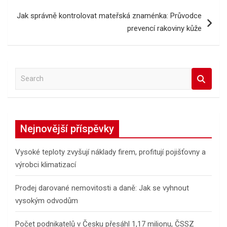
příspěvek
Jak správně kontrolovat mateřská znaménka: Průvodce
prevencí rakoviny kůže
S
e
a
r
c
Nejnovější příspěvky
h
Vysoké teploty zvyšují náklady firem, profitují pojišťovny a
výrobci klimatizací
Prodej darované nemovitosti a daně: Jak se vyhnout
vysokým odvodům
Počet podnikatelů v Česku přesáhl 1,17 milionu, ČSSZ