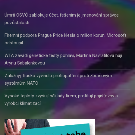
Úmrtí OSVČ zablokuje účet, řešením je jmenování správce
pozůstalosti
Firemní podpora Prague Pride klesla o milion korun, Microsoft
odstoupil
WTA zavádí genetické testy pohlaví, Martina Navrátilová hájí
Arynu Sabalenkovou
Zalužnyj: Rusko vyvinulo protiopatření proti zbraňovým
systémům NATO
Vysoké teploty zvyšují náklady firem, profitují pojišťovny a
výrobci klimatizací