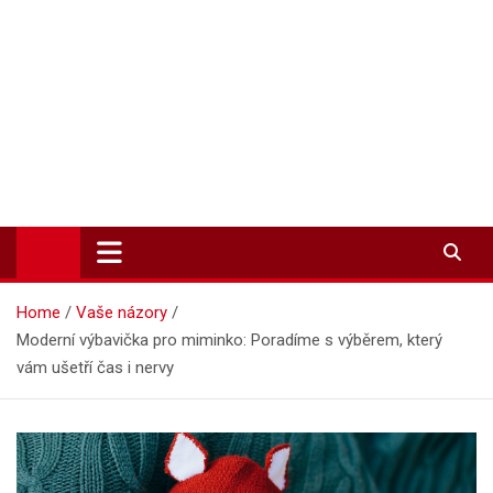
Zpravodajství-info.cz
Aktuality a informace on-line
Home
Vaše názory
Moderní výbavička pro miminko: Poradíme s výběrem, který
vám ušetří čas i nervy