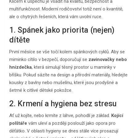
Klíčem k úspěchu je vsadit na kvalitu, bezpečnost a
multifunkčnost. Moderní rodičovství totiž není o kvantitě,
ale o chytrých řešeních, která vám uvolní ruce.
1. Spánek jako priorita (nejen)
dítěte
První měsíce se vše točí kolem spánkových cyklů. Aby se
miminko cítilo v bezpečí, doporučují se
zavinovačky nebo
hnízdečka
, která simulují těsný prostor u maminky v
bříšku. Pokud sázíte na design a přírodní materiály, hledejte
kousky z bavlny nebo mušelínu, které jsou prodyšné a
šetrné k citlivé dětské pokožce.
2. Krmení a hygiena bez stresu
Ať už kojíte, nebo krmíte z láhve, pohodlí je základ.
Kojící
polštáře
vám uleví a později poslouží jako opora pro
děťátko. V oblasti hygieny se dnes stále více prosazují