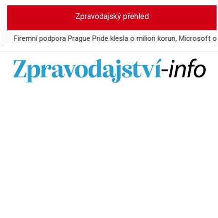
Skip
Zpravodajský přehled
to
content
ní podpora Prague Pride klesla o milion korun, Microsoft odstoupil