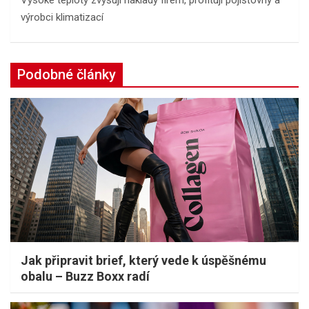
Vysoké teploty zvyšují náklady firem, profitují pojišťovny a
výrobci klimatizací
Podobné články
Jak připravit brief, který vede k úspěšnému
obalu – Buzz Boxx radí