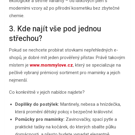
ekologické a šetrné varianty – od látkových plen s
moderními vzory až po přírodní kosmetiku bez zbytečné
chemie.
3. Kde najít vše pod jednou
střechou?
Pokud se nechcete probírat stovkami nepřehledných e-
shopů, je dobré mít jeden prověřený přístav. Právě takovým
místem je
www.mommylove.cz
, který se specializuje na
pečlivě vybraný prémiový sortiment pro maminky a jejich
nejmenší.
Co konkrétně v jejich nabídce najdete?
Doplňky do postýlek:
Mantinely, nebesa a hnízdečka,
která promění dětský pokoj v bezpečné království.
Pomůcky pro maminky:
Zavinovačky, spací pytle a
praktické tašky na kočárek, do kterých sbalíte půlku
domácnosti, a přesto budete vypadat elegantně.