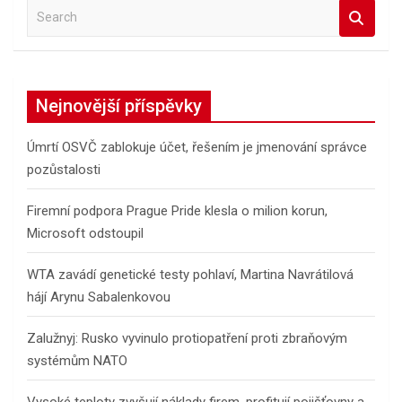
S
e
a
r
c
Nejnovější příspěvky
h
Úmrtí OSVČ zablokuje účet, řešením je jmenování správce
pozůstalosti
Firemní podpora Prague Pride klesla o milion korun,
Microsoft odstoupil
WTA zavádí genetické testy pohlaví, Martina Navrátilová
hájí Arynu Sabalenkovou
Zalužnyj: Rusko vyvinulo protiopatření proti zbraňovým
systémům NATO