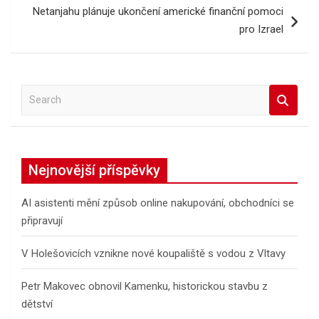
Netanjahu plánuje ukončení americké finanční pomoci
pro Izrael
S
e
a
r
c
Nejnovější příspěvky
h
AI asistenti mění způsob online nakupování, obchodníci se
připravují
V Holešovicích vznikne nové koupaliště s vodou z Vltavy
Petr Makovec obnovil Kamenku, historickou stavbu z
dětství