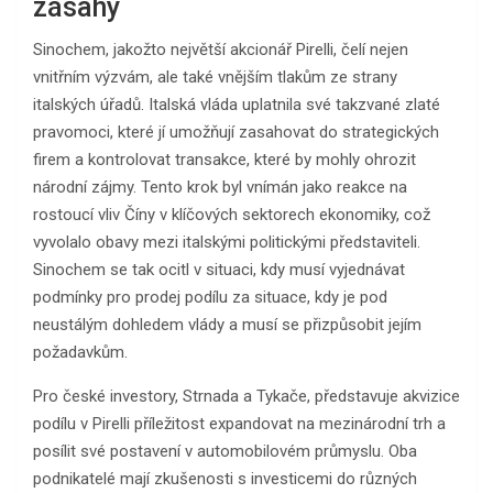
zásahy
Sinochem, jakožto největší akcionář Pirelli, čelí nejen
vnitřním výzvám, ale také vnějším tlakům ze strany
italských úřadů. Italská vláda uplatnila své takzvané zlaté
pravomoci, které jí umožňují zasahovat do strategických
firem a kontrolovat transakce, které by mohly ohrozit
národní zájmy. Tento krok byl vnímán jako reakce na
rostoucí vliv Číny v klíčových sektorech ekonomiky, což
vyvolalo obavy mezi italskými politickými představiteli.
Sinochem se tak ocitl v situaci, kdy musí vyjednávat
podmínky pro prodej podílu za situace, kdy je pod
neustálým dohledem vlády a musí se přizpůsobit jejím
požadavkům.
Pro české investory, Strnada a Tykače, představuje akvizice
podílu v Pirelli příležitost expandovat na mezinárodní trh a
posílit své postavení v automobilovém průmyslu. Oba
podnikatelé mají zkušenosti s investicemi do různých