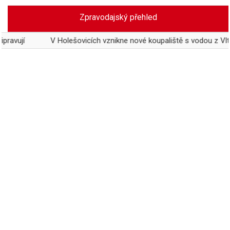
Skip
Zpravodajský přehled
to
content
V Holešovicích vznikne nové koupaliště s vodou z Vltavy