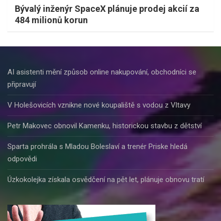
Bývalý inženýr SpaceX plánuje prodej akcií za
484 milionů korun
AI asistenti mění způsob online nakupování, obchodníci se
připravují
V Holešovicích vznikne nové koupaliště s vodou z Vltavy
Petr Makovec obnovil Kamenku, historickou stavbu z dětství
Sparta prohrála s Mladou Boleslaví a trenér Priske hledá
odpovědi
Úzkokolejka získala osvědčení na pět let, plánuje obnovu tratí