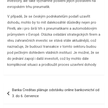
investory, ale také významné posílení jejich postavení na
evropském trhu pneumatik.
V případě, že se českým podnikatelům podaří uzavřít
dohodu, mohlo by to mít dalekosáhlé důsledky nejen pro
Pirelli, ale i pro širší trh s pneumatikami a automobilovým
průmyslem v Evropě. Otázka ovládání strategických firem a
vlivu zahraničních investic se stává stále aktuálnější, což
naznačuje, že budoucí transakce v tomto sektoru budou
pod pečlivým dohledem vládních institucí. Je možné, že se
do jednání zapojí i další investoři, což by mohlo dále
komplikovat situaci a prodloužit proces uzavření dohody.
Navigace
Banka Creditas plánuje odstávku online bankovnictví od
pro
3. do 6. července
příspěvek