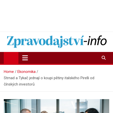
Zpravodajství-info.cz
Aktuality a informace on-line
Home
Ekonomika
Strnad a Tykač jednají o koupi pětiny italského Pirelli od
čínských investorů