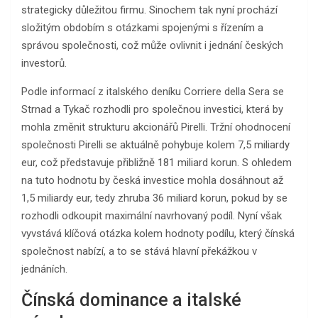
strategicky důležitou firmu. Sinochem tak nyní prochází
složitým obdobím s otázkami spojenými s řízením a
správou společnosti, což může ovlivnit i jednání českých
investorů.
Podle informací z italského deníku Corriere della Sera se
Strnad a Tykač rozhodli pro společnou investici, která by
mohla změnit strukturu akcionářů Pirelli. Tržní ohodnocení
společnosti Pirelli se aktuálně pohybuje kolem 7,5 miliardy
eur, což představuje přibližně 181 miliard korun. S ohledem
na tuto hodnotu by česká investice mohla dosáhnout až
1,5 miliardy eur, tedy zhruba 36 miliard korun, pokud by se
rozhodli odkoupit maximální navrhovaný podíl. Nyní však
vyvstává klíčová otázka kolem hodnoty podílu, který čínská
společnost nabízí, a to se stává hlavní překážkou v
jednáních.
Čínská dominance a italské