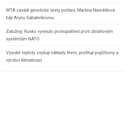
WTA zavádí genetické testy pohlaví, Martina Navrátilová
hájí Arynu Sabalenkovou
Zalužnyj: Rusko vyvinulo protiopatření proti zbraňovým
systémům NATO
Vysoké teploty zvyšují náklady firem, profitují pojišťovny a
výrobci klimatizací