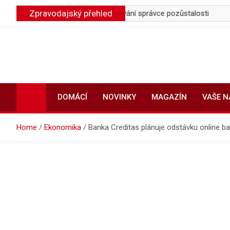
Skip
Zpravodajský přehled
uje účet, řešením je jmenování správce pozůstalosti
Firemní
to
content
DOMÁCÍ
NOVINKY
MAGAZÍN
VAŠE 
Home
Ekonomika
Banka Creditas plánuje odstávku online ba