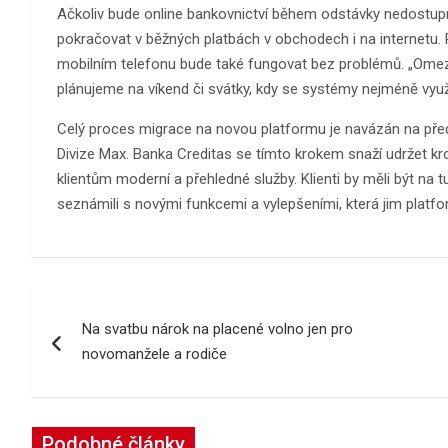
Ačkoliv bude online bankovnictví během odstávky nedostupné
pokračovat v běžných platbách v obchodech i na internetu. 
mobilním telefonu bude také fungovat bez problémů. „Omeze
plánujeme na víkend či svátky, kdy se systémy nejméně využ
Celý proces migrace na novou platformu je navázán na předc
Divize Max. Banka Creditas se tímto krokem snaží udržet kr
klientům moderní a přehledné služby. Klienti by měli být na t
seznámili s novými funkcemi a vylepšeními, která jim platf
Navigace
Na svatbu nárok na placené volno jen pro
pro
novomanžele a rodiče
příspěvek
Podobné články