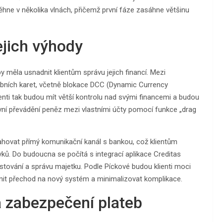
běhne v několika vlnách, přičemž první fáze zasáhne většinu
ejich výhody
y měla usnadnit klientům správu jejich financí. Mezi
tebních karet, včetně blokace DCC (Dynamic Currency
ienti tak budou mít větší kontrolu nad svými financemi a budou
tivní převádění peněz mezi vlastními účty pomocí funkce „drag
ahovat přímý komunikační kanál s bankou, což klientům
avků. Do budoucna se počítá s integrací aplikace Creditas
estování a správu majetku. Podle Píckové budou klienti moci
dnit přechod na nový systém a minimalizovat komplikace.
 zabezpečení plateb