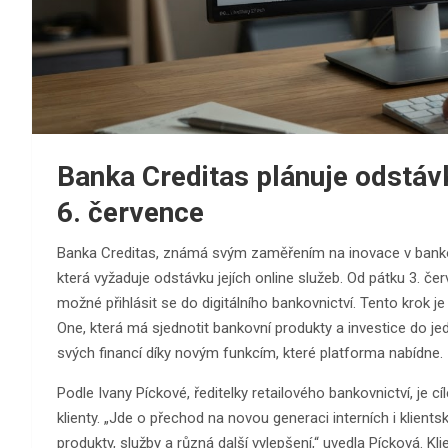
Banka Creditas plánuje odstávk
6. července
Banka Creditas, známá svým zaměřením na inovace v banko
která vyžaduje odstávku jejích online služeb. Od pátku 3. č
možné přihlásit se do digitálního bankovnictví. Tento krok
One, která má sjednotit bankovní produkty a investice do je
svých financí díky novým funkcím, které platforma nabídne.
Podle Ivany Píckové, ředitelky retailového bankovnictví, je 
klienty. „Jde o přechod na novou generaci interních i klien
produkty, služby a různá další vylepšení,“ uvedla Pícková. K