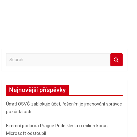
S
e
a
r
c
Nejnovější příspěvky
h
Úmrtí OSVČ zablokuje účet, řešením je jmenování správce
pozůstalosti
Firemní podpora Prague Pride klesla o milion korun,
Microsoft odstoupil