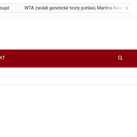
WTA zavádí genetické testy pohlaví, Martina Navrátilová hájí Ary
KT