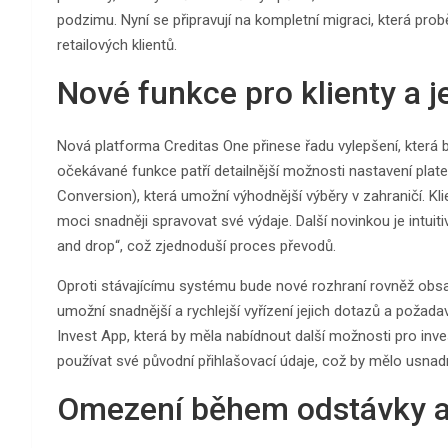
podzimu. Nyní se připravují na kompletní migraci, která pro
retailových klientů.
Nové funkce pro klienty a j
Nová platforma Creditas One přinese řadu vylepšení, která b
očekávané funkce patří detailnější možnosti nastavení pla
Conversion), která umožní výhodnější výběry v zahraničí. Kl
moci snadněji spravovat své výdaje. Další novinkou je intui
and drop“, což zjednoduší proces převodů.
Oproti stávajícímu systému bude nové rozhraní rovněž obs
umožní snadnější a rychlejší vyřízení jejich dotazů a požad
Invest App, která by měla nabídnout další možnosti pro inv
používat své původní přihlašovací údaje, což by mělo usna
Omezení během odstávky a