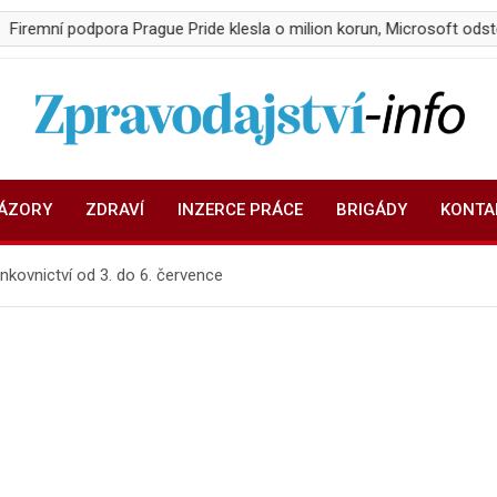
 podpora Prague Pride klesla o milion korun, Microsoft odstoupil
Zpravodajství-info.cz
Aktuality a informace on-line
NÁZORY
ZDRAVÍ
INZERCE PRÁCE
BRIGÁDY
KONTA
nkovnictví od 3. do 6. července