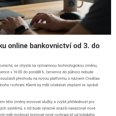
u online bankovnictví od 3. do
vnictví, se chystá na významnou technologickou změnu,
ervence v 16:00 do pondělí 6. července do půlnoci nebude
 je součástí přechodu na novou platformu s názvem Creditas
dnoho rozhraní. Klienti by měli očekávat zlepšení ve správě
cílem této změny inovovat služby a zvýšit přehlednost pro
tských systémů, s níž bude výrazně snazší nasazovat nové
lienti měli možnost testovat nové rozhraní již od loňského