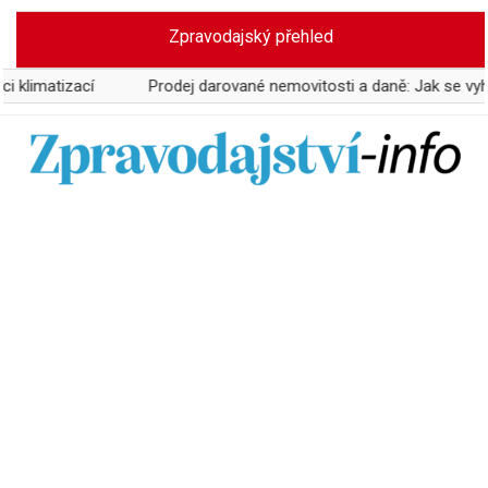
Skip
Zpravodajský přehled
to
content
zací
Prodej darované nemovitosti a daně: Jak se vyhnout vy