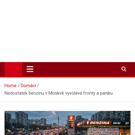
Zpravodajství-info.cz
Aktuality a informace on-line
Home
Domácí
Nedostatek benzinu v Moskvě vyvolává fronty a paniku