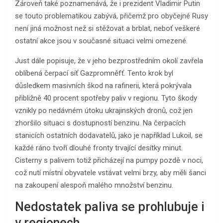
Zároveň také poznamenává, že i prezident Vladimir Putin
se touto problematikou zabývá, přičemž pro obyčejné Rusy
není jiná možnost než si stěžovat a brblat, neboť veškeré
ostatní akce jsou v současné situaci velmi omezené.
Just dále popisuje, že v jeho bezprostředním okolí zavřela
oblíbená čerpací síť Gazpromněfť. Tento krok byl
důsledkem masivních škod na rafinerii, která pokrývala
přibližně 40 procent spotřeby paliv v regionu. Tyto škody
vznikly po nedávném útoku ukrajinských dronů, což jen
zhoršilo situaci s dostupností benzinu. Na čerpacích
stanicích ostatních dodavatelů, jako je například Lukoil, se
každé ráno tvoří dlouhé fronty trvající desítky minut.
Cisterny s palivem totiž přicházejí na pumpy pozdě v noci,
což nutí místní obyvatele vstávat velmi brzy, aby měli šanci
na zakoupení alespoň malého množství benzinu.
Nedostatek paliva se prohlubuje i
v regionech