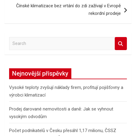
Čínské klimatizace bez vrtání do zdi zažívají v Evropě
rekordní prodeje
S
e
a
r
c
Nejnovější příspěvky
h
Vysoké teploty zvyšují náklady firem, profitují pojišťovny a
výrobci klimatizací
Prodej darované nemovitosti a daně: Jak se vyhnout
vysokým odvodům
Počet podnikatelů v Česku přesáhl 1,17 milionu, ČSSZ