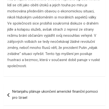
lidí se cítí jako oběti útoků a jejich touha po míru je
motivována především obavou o ekonomickou situaci,
nikoli hlubokým uvědoměním si morálních aspektů války.
Ve společnosti sice probíhá soukromá diskuze o drahém
jídle a kolapsu služeb, avšak strach z represí ze strany
režimu brání občanům vyjádřit svůj nesouhlas veřejně. V
zářijových volbách se tedy neočekávají žádné revoluční
změny, neboť mnoho Rusů věří, že prezident Putin „nějak
zvládne“ situaci vyřešit. Tento typ myšlení jen posiluje
frustraci a bezmoc, která v současné době panuje v ruské
společnosti.
Navigace
Netanjahu plánuje ukončení americké finanční pomoci
pro
pro Izrael
příspěvek