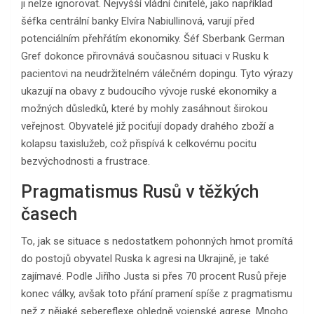
ji nelze ignorovat. Nejvyšší vládní činitelé, jako například
šéfka centrální banky Elvíra Nabiullinová, varují před
potenciálním přehřátím ekonomiky. Šéf Sberbank German
Gref dokonce přirovnává současnou situaci v Rusku k
pacientovi na neudržitelném válečném dopingu. Tyto výrazy
ukazují na obavy z budoucího vývoje ruské ekonomiky a
možných důsledků, které by mohly zasáhnout širokou
veřejnost. Obyvatelé již pociťují dopady drahého zboží a
kolapsu taxislužeb, což přispívá k celkovému pocitu
bezvýchodnosti a frustrace.
Pragmatismus Rusů v těžkých
časech
To, jak se situace s nedostatkem pohonných hmot promítá
do postojů obyvatel Ruska k agresi na Ukrajině, je také
zajímavé. Podle Jiřího Justa si přes 70 procent Rusů přeje
konec války, avšak toto přání pramení spíše z pragmatismu
než z nějaké sebereflexe ohledně vojenské agrese. Mnoho