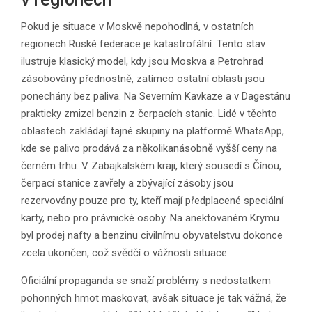
Pokud je situace v Moskvě nepohodlná, v ostatních
regionech Ruské federace je katastrofální. Tento stav
ilustruje klasický model, kdy jsou Moskva a Petrohrad
zásobovány přednostně, zatímco ostatní oblasti jsou
ponechány bez paliva. Na Severním Kavkaze a v Dagestánu
prakticky zmizel benzin z čerpacích stanic. Lidé v těchto
oblastech zakládají tajné skupiny na platformě WhatsApp,
kde se palivo prodává za několikanásobně vyšší ceny na
černém trhu. V Zabajkalském kraji, který sousedí s Čínou,
čerpací stanice zavřely a zbývající zásoby jsou
rezervovány pouze pro ty, kteří mají předplacené speciální
karty, nebo pro právnické osoby. Na anektovaném Krymu
byl prodej nafty a benzinu civilnímu obyvatelstvu dokonce
zcela ukončen, což svědčí o vážnosti situace.
Oficiální propaganda se snaží problémy s nedostatkem
pohonných hmot maskovat, avšak situace je tak vážná, že