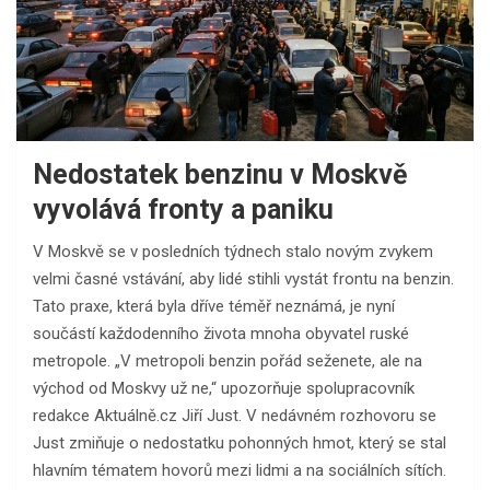
Nedostatek benzinu v Moskvě
vyvolává fronty a paniku
V Moskvě se v posledních týdnech stalo novým zvykem
velmi časné vstávání, aby lidé stihli vystát frontu na benzin.
Tato praxe, která byla dříve téměř neznámá, je nyní
součástí každodenního života mnoha obyvatel ruské
metropole. „V metropoli benzin pořád seženete, ale na
východ od Moskvy už ne,“ upozorňuje spolupracovník
redakce Aktuálně.cz Jiří Just. V nedávném rozhovoru se
Just zmiňuje o nedostatku pohonných hmot, který se stal
hlavním tématem hovorů mezi lidmi a na sociálních sítích.