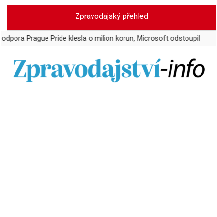
Skip
Zpravodajský přehled
to
content
Prague Pride klesla o milion korun, Microsoft odstoupil
WTA z