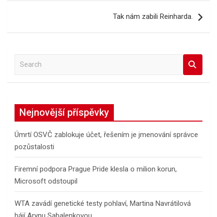
Tak nám zabili Reinharda.
S
e
a
r
c
Nejnovější příspěvky
h
Úmrtí OSVČ zablokuje účet, řešením je jmenování správce
pozůstalosti
Firemní podpora Prague Pride klesla o milion korun,
Microsoft odstoupil
WTA zavádí genetické testy pohlaví, Martina Navrátilová
hájí Arynu Sabalenkovou