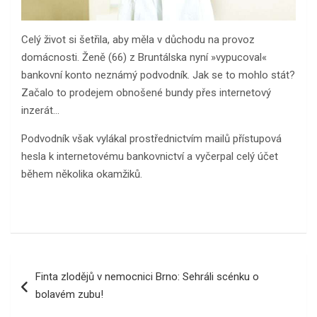
Celý život si šetřila, aby měla v důchodu na provoz
domácnosti. Ženě (66) z Bruntálska nyní »vypucoval«
bankovní konto neznámý podvodník. Jak se to mohlo stát?
Začalo to prodejem obnošené bundy přes internetový
inzerát…
Podvodník však vylákal prostřednictvím mailů přístupová
hesla k internetovému bankovnictví a vyčerpal celý účet
během několika okamžiků.
Navigace
Finta zlodějů v nemocnici Brno: Sehráli scénku o
pro
bolavém zubu!
příspěvek