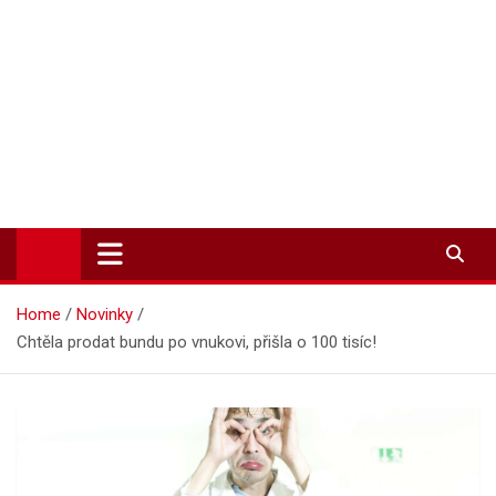
Zpravodajství-info.cz
Aktuality a informace on-line
Home
Novinky
Chtěla prodat bundu po vnukovi, přišla o 100 tisíc!