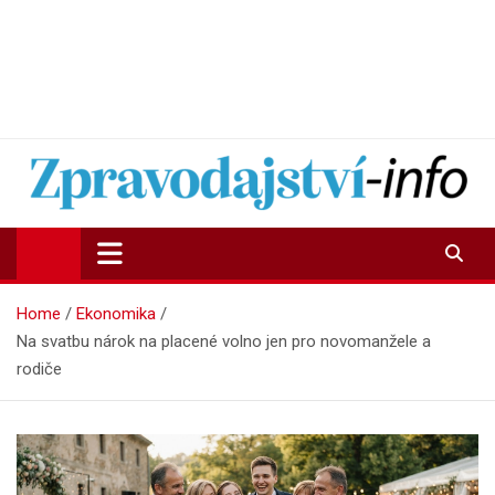
Zpravodajství-info.cz
Aktuality a informace on-line
Home
Ekonomika
Na svatbu nárok na placené volno jen pro novomanžele a
rodiče