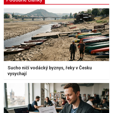
Sucho ničí vodácký byznys, řeky v Česku
vysychají