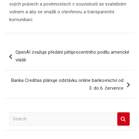
svých právech a povinnostech v souvislosti se svatebním
volnem a aby se snažili o otevřenou a transparentní
komunikaci.
Navigace
OpenAI zvažuje předání pětiprocentního podílu americké
pro
vládě
příspěvek
Banka Creditas plánuje odstávku online bankovnictví od
3. do 6. července
S
e
a