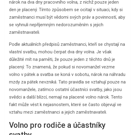
nárok na dva dny pracovního volna, z nichž pouze jeden
den je placený. Tímto způsobem se ocitají v situaci, kdy si
zaměstnanci musí být vědomi svých práv a povinností, aby
se vyhnuli nepříjemným nedorozuměním s jejich
zaměstnavateli.
Podle aktuálních předpisů zaměstnanci, kteří se chystají na
vlastní svatbu, mohou čerpat dva dny volna. Je však
důležité mít na paměti, že pouze jeden z těchto dnů je
placený. To znamená, že pokud si novomanžel vezme
volno v pátek a svatba se koná v sobotu, nárok na náhradu
mzdy za pátek nevzniká. Tato pravidla se vztahují pouze na
novomanžele, zatímco ostatní účastníci svatby, jako jsou
svědci a další blízcí, nemají na placené volno nárok. Tento
fakt může vést k nejasnostem, které se často objevují ve
vztahu mezi zaměstnanci a jejich zaměstnavateli.
Volno pro rodiče a účastníky
svatby