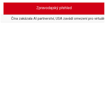
Skip
Zpravodajský přehled
to
content
na zakázala AI partnerství, USA zavádí omezení pro virtuální vztahy