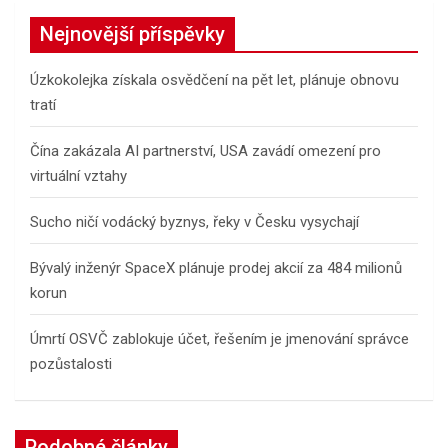
r
c
Nejnovější příspěvky
h
Úzkokolejka získala osvědčení na pět let, plánuje obnovu
tratí
Čína zakázala AI partnerství, USA zavádí omezení pro
virtuální vztahy
Sucho ničí vodácký byznys, řeky v Česku vysychají
Bývalý inženýr SpaceX plánuje prodej akcií za 484 milionů
korun
Úmrtí OSVČ zablokuje účet, řešením je jmenování správce
pozůstalosti
Podobné články