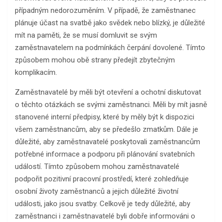
případným nedorozuměním. V případě, že zaměstnanec
plánuje účast na svatbě jako svědek nebo blízký, je důležité
mít na paměti, že se musí domluvit se svým
zaměstnavatelem na podmínkách čerpání dovolené. Tímto
způsobem mohou obě strany předejít zbytečným
komplikacím.
Zaměstnavatelé by měli být otevření a ochotní diskutovat
o těchto otázkách se svými zaměstnanci. Měli by mít jasně
stanovené interní předpisy, které by měly být k dispozici
všem zaměstnancům, aby se předešlo zmatkům. Dále je
důležité, aby zaměstnavatelé poskytovali zaměstnancům
potřebné informace a podporu při plánování svatebních
událostí. Tímto způsobem mohou zaměstnavatelé
podpořit pozitivní pracovní prostředí, které zohledňuje
osobní životy zaměstnanců a jejich důležité životní
události, jako jsou svatby. Celkově je tedy důležité, aby
zaměstnanci i zaměstnavatelé byli dobře informováni o