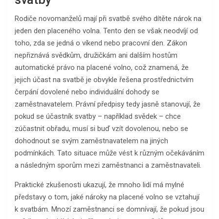
Rodiče novomanželů mají při svatbě svého dítěte nárok na
jeden den placeného volna. Tento den se však neodvíjí od
toho, zda se jedná o víkend nebo pracovní den. Zákon
nepřiznává svědkům, družičkám ani dalším hostům
automatické právo na placené volno, což znamená, že
jejich účast na svatbě je obvykle řešena prostřednictvím
čerpání dovolené nebo individuální dohody se
zaměstnavatelem. Právní předpisy tedy jasně stanovují, že
pokud se účastník svatby – například svědek – chce
zúčastnit obřadu, musí si buď vzít dovolenou, nebo se
dohodnout se svým zaměstnavatelem na jiných
podmínkách. Tato situace může vést k různým očekáváním
a následným sporům mezi zaměstnanci a zaměstnavateli.
Praktické zkušenosti ukazují, že mnoho lidí má mylné
představy o tom, jaké nároky na placené volno se vztahují
k svatbám. Mnozí zaměstnanci se domnívají, že pokud jsou