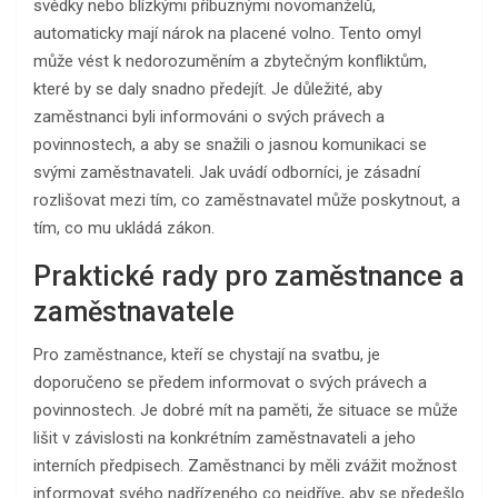
svědky nebo blízkými příbuznými novomanželů,
automaticky mají nárok na placené volno. Tento omyl
může vést k nedorozuměním a zbytečným konfliktům,
které by se daly snadno předejít. Je důležité, aby
zaměstnanci byli informováni o svých právech a
povinnostech, a aby se snažili o jasnou komunikaci se
svými zaměstnavateli. Jak uvádí odborníci, je zásadní
rozlišovat mezi tím, co zaměstnavatel může poskytnout, a
tím, co mu ukládá zákon.
Praktické rady pro zaměstnance a
zaměstnavatele
Pro zaměstnance, kteří se chystají na svatbu, je
doporučeno se předem informovat o svých právech a
povinnostech. Je dobré mít na paměti, že situace se může
lišit v závislosti na konkrétním zaměstnavateli a jeho
interních předpisech. Zaměstnanci by měli zvážit možnost
informovat svého nadřízeného co nejdříve, aby se předešlo