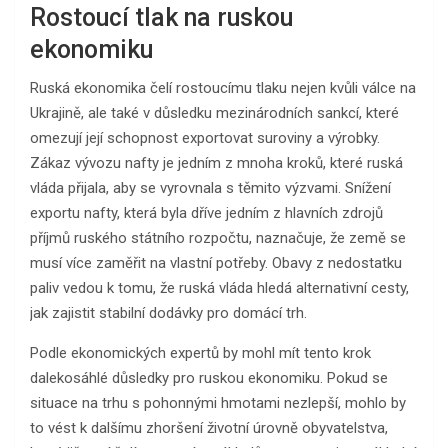
Rostoucí tlak na ruskou
ekonomiku
Ruská ekonomika čelí rostoucímu tlaku nejen kvůli válce na
Ukrajině, ale také v důsledku mezinárodních sankcí, které
omezují její schopnost exportovat suroviny a výrobky.
Zákaz vývozu nafty je jedním z mnoha kroků, které ruská
vláda přijala, aby se vyrovnala s těmito výzvami. Snížení
exportu nafty, která byla dříve jedním z hlavních zdrojů
příjmů ruského státního rozpočtu, naznačuje, že země se
musí více zaměřit na vlastní potřeby. Obavy z nedostatku
paliv vedou k tomu, že ruská vláda hledá alternativní cesty,
jak zajistit stabilní dodávky pro domácí trh.
Podle ekonomických expertů by mohl mít tento krok
dalekosáhlé důsledky pro ruskou ekonomiku. Pokud se
situace na trhu s pohonnými hmotami nezlepší, mohlo by
to vést k dalšímu zhoršení životní úrovně obyvatelstva,