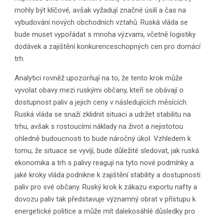
mohly být klíčové, avšak vyžadují značné úsilí a čas na
vybudování nových obchodních vztahů. Ruská vláda se
bude muset vypořádat s mnoha výzvami, včetně logistiky
dodávek a zajištění konkurenceschopných cen pro domácí
trh.
Analytici rovněž upozorňují na to, že tento krok může
vyvolat obavy mezi ruskými občany, kteří se obávají o
dostupnost paliv a jejich ceny v následujících měsících.
Ruská vláda se snaží zklidnit situaci a udržet stabilitu na
trhu, avšak s rostoucími náklady na život a nejistotou
ohledně budoucnosti to bude náročný úkol. Vzhledem k
tomu, že situace se vyvíjí, bude důležité sledovat, jak ruská
ekonomika a trh s palivy reagují na tyto nové podmínky a
jaké kroky vláda podnikne k zajištění stability a dostupnosti
paliv pro své občany. Ruský krok k zákazu exportu nafty a
dovozu paliv tak představuje významný obrat v přístupu k
energetické politice a může mít dalekosáhlé důsledky pro