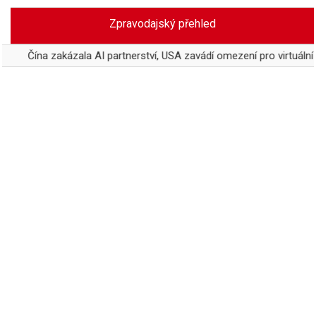
Skip
Zpravodajský přehled
to
content
 zakázala AI partnerství, USA zavádí omezení pro virtuální vztahy