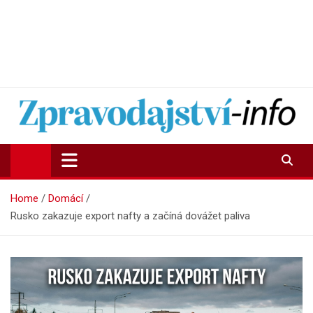
Zpravodajství-info.cz
Aktuality a informace on-line
Home
Domácí
Rusko zakazuje export nafty a začíná dovážet paliva