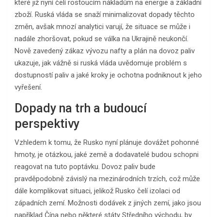
které již nyní čelí rostoucím nákladům na energie a základní
zboží. Ruská vláda se snaží minimalizovat dopady těchto
změn, avšak mnozí analytici varují, že situace se může i
nadále zhoršovat, pokud se válka na Ukrajině neukončí.
Nově zavedený zákaz vývozu nafty a plán na dovoz paliv
ukazuje, jak vážně si ruská vláda uvědomuje problém s
dostupností paliv a jaké kroky je ochotna podniknout k jeho
vyřešení.
Dopady na trh a budoucí
perspektivy
Vzhledem k tomu, že Rusko nyní plánuje dovážet pohonné
hmoty, je otázkou, jaké země a dodavatelé budou schopni
reagovat na tuto poptávku. Dovoz paliv bude
pravděpodobně závislý na mezinárodních trzích, což může
dále komplikovat situaci, jelikož Rusko čelí izolaci od
západních zemí. Možnosti dodávek z jiných zemí, jako jsou
například Čína nebo některé státy Středního východu, by