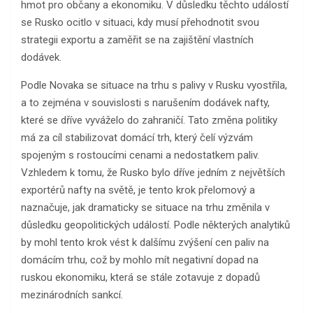
hmot pro občany a ekonomiku. V důsledku těchto událostí
se Rusko ocitlo v situaci, kdy musí přehodnotit svou
strategii exportu a zaměřit se na zajištění vlastních
dodávek.
Podle Novaka se situace na trhu s palivy v Rusku vyostřila,
a to zejména v souvislosti s narušením dodávek nafty,
které se dříve vyváželo do zahraničí. Tato změna politiky
má za cíl stabilizovat domácí trh, který čelí výzvám
spojeným s rostoucími cenami a nedostatkem paliv.
Vzhledem k tomu, že Rusko bylo dříve jedním z největších
exportérů nafty na světě, je tento krok přelomový a
naznačuje, jak dramaticky se situace na trhu změnila v
důsledku geopolitických událostí. Podle některých analytiků
by mohl tento krok vést k dalšímu zvýšení cen paliv na
domácím trhu, což by mohlo mít negativní dopad na
ruskou ekonomiku, která se stále zotavuje z dopadů
mezinárodních sankcí.