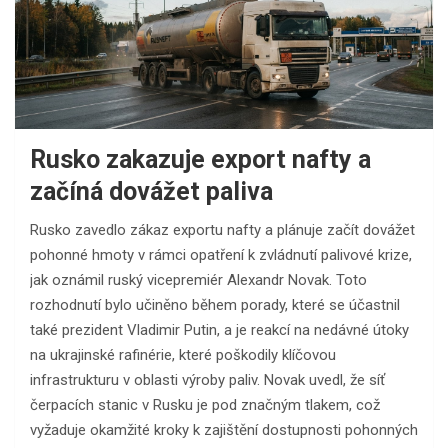
Rusko zakazuje export nafty a
začíná dovážet paliva
Rusko zavedlo zákaz exportu nafty a plánuje začít dovážet
pohonné hmoty v rámci opatření k zvládnutí palivové krize,
jak oznámil ruský vicepremiér Alexandr Novak. Toto
rozhodnutí bylo učiněno během porady, které se účastnil
také prezident Vladimir Putin, a je reakcí na nedávné útoky
na ukrajinské rafinérie, které poškodily klíčovou
infrastrukturu v oblasti výroby paliv. Novak uvedl, že síť
čerpacích stanic v Rusku je pod značným tlakem, což
vyžaduje okamžité kroky k zajištění dostupnosti pohonných