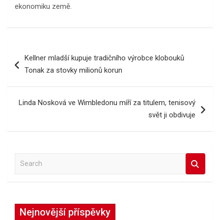
ekonomiku země.
Navigace
Kellner mladší kupuje tradičního výrobce klobouků
pro
Tonak za stovky milionů korun
příspěvek
Linda Nosková ve Wimbledonu míří za titulem, tenisový
svět ji obdivuje
S
e
a
r
c
Nejnovější příspěvky