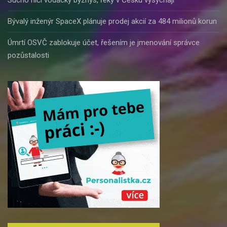
Sucho ničí vodácký byznys, řeky v Česku vysychají
Bývalý inženýr SpaceX plánuje prodej akcií za 484 milionů korun
Úmrtí OSVČ zablokuje účet, řešením je jmenování správce
pozůstalosti