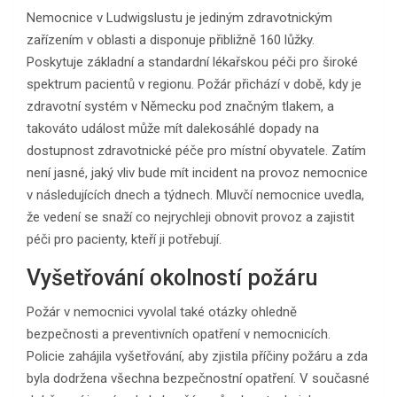
Nemocnice v Ludwigslustu je jediným zdravotnickým
zařízením v oblasti a disponuje přibližně 160 lůžky.
Poskytuje základní a standardní lékařskou péči pro široké
spektrum pacientů v regionu. Požár přichází v době, kdy je
zdravotní systém v Německu pod značným tlakem, a
takováto událost může mít dalekosáhlé dopady na
dostupnost zdravotnické péče pro místní obyvatele. Zatím
není jasné, jaký vliv bude mít incident na provoz nemocnice
v následujících dnech a týdnech. Mluvčí nemocnice uvedla,
že vedení se snaží co nejrychleji obnovit provoz a zajistit
péči pro pacienty, kteří ji potřebují.
Vyšetřování okolností požáru
Požár v nemocnici vyvolal také otázky ohledně
bezpečnosti a preventivních opatření v nemocnicích.
Policie zahájila vyšetřování, aby zjistila příčiny požáru a zda
byla dodržena všechna bezpečnostní opatření. V současné