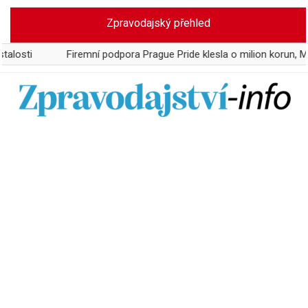
Skip
Zpravodajský přehled
to
content
Firemní podpora Prague Pride klesla o milion korun, Microsoft o