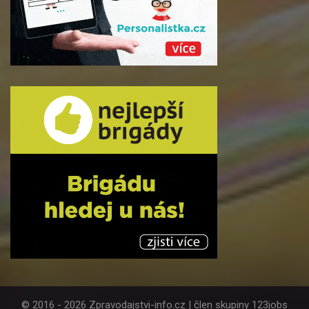
© 2016 - 2026 Zpravodajstvi-info.cz | člen skupiny 123jobs