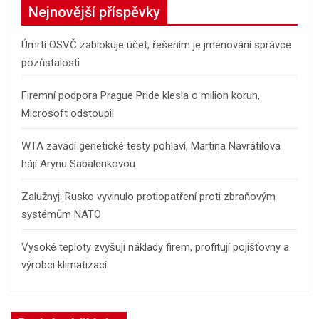
c
Nejnovější příspěvky
h
Úmrtí OSVČ zablokuje účet, řešením je jmenování správce
pozůstalosti
Firemní podpora Prague Pride klesla o milion korun,
Microsoft odstoupil
WTA zavádí genetické testy pohlaví, Martina Navrátilová
hájí Arynu Sabalenkovou
Zalužnyj: Rusko vyvinulo protiopatření proti zbraňovým
systémům NATO
Vysoké teploty zvyšují náklady firem, profitují pojišťovny a
výrobci klimatizací