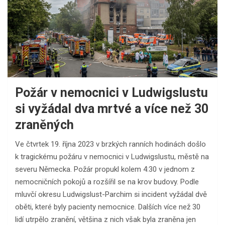
Požár v nemocnici v Ludwigslustu
si vyžádal dva mrtvé a více než 30
zraněných
Ve čtvrtek 19. října 2023 v brzkých ranních hodinách došlo
k tragickému požáru v nemocnici v Ludwigslustu, městě na
severu Německa. Požár propukl kolem 4:30 v jednom z
nemocničních pokojů a rozšířil se na krov budovy. Podle
mluvčí okresu Ludwigslust-Parchim si incident vyžádal dvě
oběti, které byly pacienty nemocnice. Dalších více než 30
lidí utrpělo zranění, většina z nich však byla zraněna jen