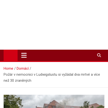
Zpravodajství-info.cz
Aktuality a informace on-line
Home
Domácí
Požár v nemocnici v Ludwigslustu si vyžádal dva mrtvé a více
než 30 zraněných