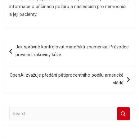
informace o příčinách požáru a následcích pro nemocnici
a její pacienty.
Navigace
Jak správně kontrolovat mateřská znaménka: Průvodce
pro
prevencí rakoviny kůže
příspěvek
OpenAI zvažuje předání pětiprocentního podílu americké
vládě
S
e
a
r