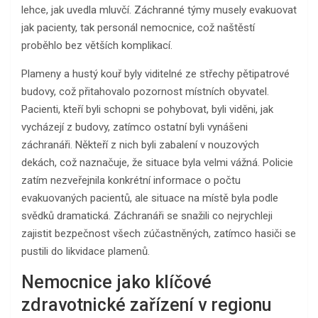
lehce, jak uvedla mluvčí. Záchranné týmy musely evakuovat
jak pacienty, tak personál nemocnice, což naštěstí
proběhlo bez větších komplikací.
Plameny a hustý kouř byly viditelné ze střechy pětipatrové
budovy, což přitahovalo pozornost místních obyvatel.
Pacienti, kteří byli schopni se pohybovat, byli viděni, jak
vycházejí z budovy, zatímco ostatní byli vynášeni
záchranáři. Někteří z nich byli zabalení v nouzových
dekách, což naznačuje, že situace byla velmi vážná. Policie
zatím nezveřejnila konkrétní informace o počtu
evakuovaných pacientů, ale situace na místě byla podle
svědků dramatická. Záchranáři se snažili co nejrychleji
zajistit bezpečnost všech zúčastněných, zatímco hasiči se
pustili do likvidace plamenů.
Nemocnice jako klíčové
zdravotnické zařízení v regionu