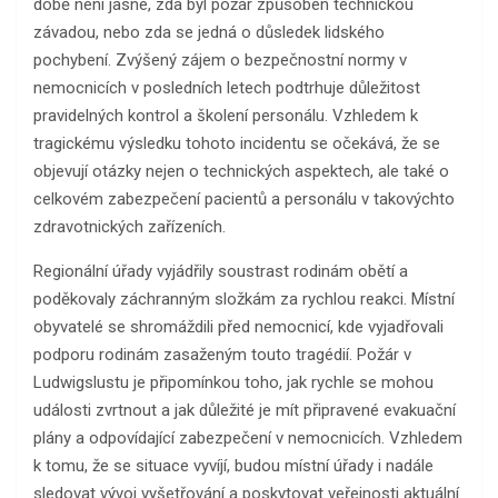
době není jasné, zda byl požár způsoben technickou
závadou, nebo zda se jedná o důsledek lidského
pochybení. Zvýšený zájem o bezpečnostní normy v
nemocnicích v posledních letech podtrhuje důležitost
pravidelných kontrol a školení personálu. Vzhledem k
tragickému výsledku tohoto incidentu se očekává, že se
objevují otázky nejen o technických aspektech, ale také o
celkovém zabezpečení pacientů a personálu v takovýchto
zdravotnických zařízeních.
Regionální úřady vyjádřily soustrast rodinám obětí a
poděkovaly záchranným složkám za rychlou reakci. Místní
obyvatelé se shromáždili před nemocnicí, kde vyjadřovali
podporu rodinám zasaženým touto tragédií. Požár v
Ludwigslustu je připomínkou toho, jak rychle se mohou
události zvrtnout a jak důležité je mít připravené evakuační
plány a odpovídající zabezpečení v nemocnicích. Vzhledem
k tomu, že se situace vyvíjí, budou místní úřady i nadále
sledovat vývoj vyšetřování a poskytovat veřejnosti aktuální