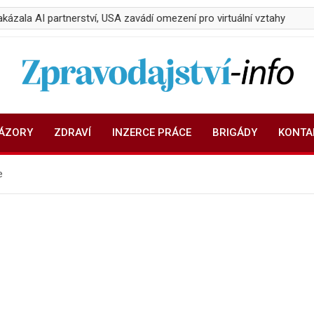
rtnerství, USA zavádí omezení pro virtuální vztahy
Sucho ničí
Zpravodajství-info.cz
Aktuality a informace on-line
NÁZORY
ZDRAVÍ
INZERCE PRÁCE
BRIGÁDY
KONTA
e