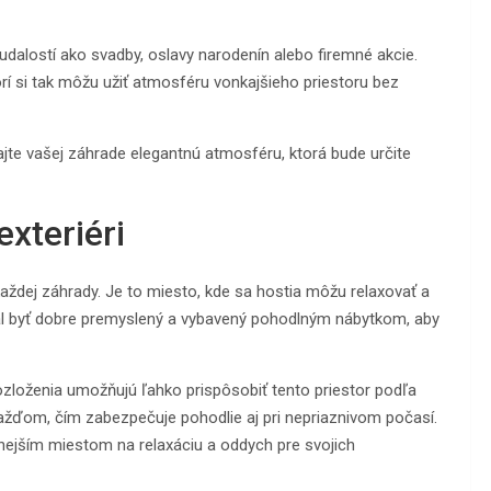
udalostí ako svadby, oslavy narodenín alebo firemné akcie.
rí si tak môžu užiť atmosféru vonkajšieho priestoru bez
jte vašej záhrade elegantnú atmosféru, ktorá bude určite
xteriéri
každej záhrady. Je to miesto, kde sa hostia môžu relaxovať a
 mal byť dobre premyslený a vybavený pohodlným nábytkom, aby
zloženia umožňujú ľahko prispôsobiť tento priestor podľa
ažďom, čím zabezpečuje pohodlie aj pri nepriaznivom počasí.
ejším miestom na relaxáciu a oddych pre svojich