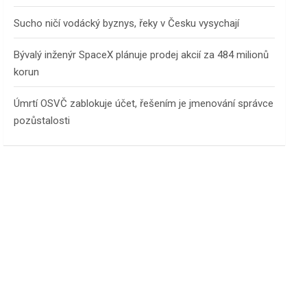
Sucho ničí vodácký byznys, řeky v Česku vysychají
Bývalý inženýr SpaceX plánuje prodej akcií za 484 milionů
korun
Úmrtí OSVČ zablokuje účet, řešením je jmenování správce
pozůstalosti