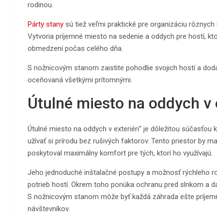
rodinou.
Párty stany
sú tiež veľmi praktické pre organizáciu rôznych 
Vytvoria príjemné miesto na sedenie a oddych pre hostí, kto
obmedzení počas celého dňa.
S nožnicovým stanom zaistite pohodlie svojich hostí a doda
oceňovaná všetkými prítomnými.
Útulné miesto na oddych v e
Útulné miesto na oddych v exteriéri“ je dôležitou súčasťou 
užívať si prírodu bez rušivých faktorov. Tento priestor by
poskytoval maximálny komfort pre tých, ktorí ho využívajú.
Jeho jednoduché inštalačné postupy a možnosť rýchleho ro
potrieb hostí. Okrem toho ponúka ochranu pred slnkom a d
S nožnicovým stanom môže byť každá záhrada ešte príjemn
návštevníkov.