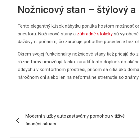
Nožnicový stan – štýlový a
Tento elegantný kúsok nábytku ponúka hostom možnosť odd
priestoru. Nožnicové stany a
záhradné stoličky
sú vyrobené 
daždivými počasím, čo zaručuje pohodlné posedenie bez o
Okrem svojej funkcionality nožnicové stany tiež pridajú do 
rôzne farby umožňujú ľahko zaradiť tento doplnok do akéhok
oddychu v komfortnom prostredí, pričom sa cítia ako doma
náročnom dni alebo len na neformálne stretnutie so známym
Navigace
Moderní služby autozastavárny pomohou v tíživé
pro
finanční situaci
příspěvek