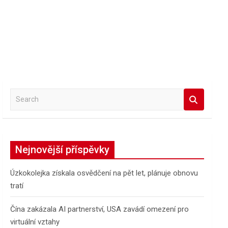
S
e
a
r
c
Nejnovější příspěvky
h
Úzkokolejka získala osvědčení na pět let, plánuje obnovu
tratí
Čína zakázala AI partnerství, USA zavádí omezení pro
virtuální vztahy