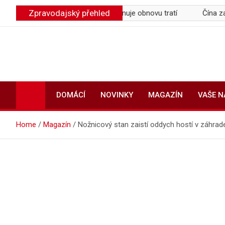
Skip
Zpravodajský přehled
 osvědčení na pět let, plánuje obnovu tratí
Čína zakázala AI pa
to
content
DOMÁCÍ
NOVINKY
MAGAZÍN
VAŠE 
Home
Magazín
Nožnicový stan zaistí oddych hostí v záhrad