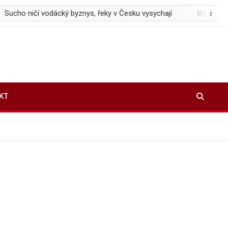
 vodácký byznys, řeky v Česku vysychají
Bývalý inženýr SpaceX
KT