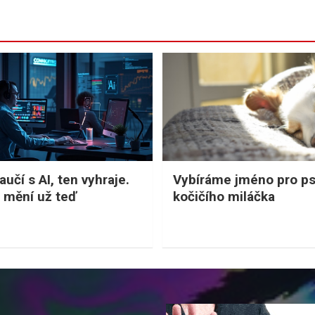
učí s AI, ten vyhraje.
Vybíráme jméno pro p
 mění už teď
kočičího miláčka