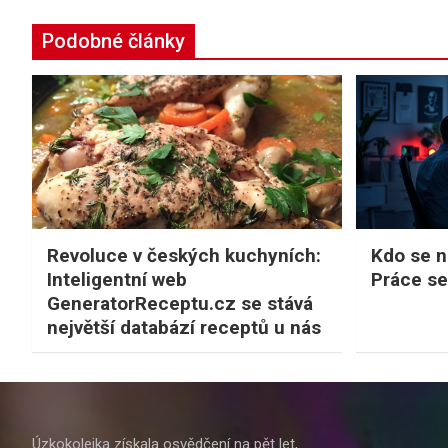
Podobné články
Revoluce v českých kuchyních:
Kdo se na
Inteligentní web
Práce se
GeneratorReceptu.cz se stává
největší databází receptů u nás
Úzkokolejka získala osvědčení na pět let,