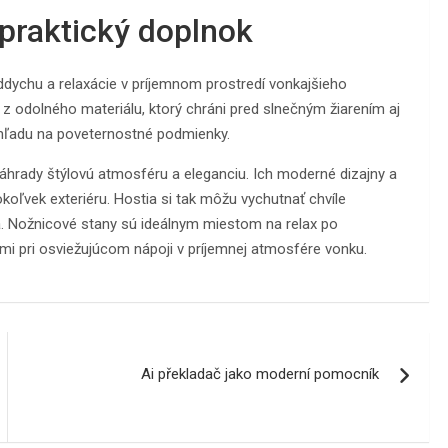
 praktický doplnok
ychu a relaxácie v príjemnom prostredí vonkajšieho
z odolného materiálu, ktorý chráni pred slnečným žiarením aj
hľadu na poveternostné podmienky.
záhrady štýlovú atmosféru a eleganciu. Ich moderné dizajny a
oľvek exteriéru. Hostia si tak môžu vychutnať chvíle
. Nožnicové stany sú ideálnym miestom na relax po
i pri osviežujúcom nápoji v príjemnej atmosfére vonku.
Ai překladač jako moderní pomocník