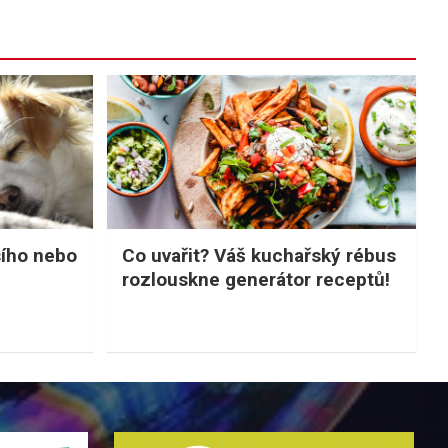
sího nebo
Co uvařit? Váš kuchařský rébus
rozlouskne generátor receptů!