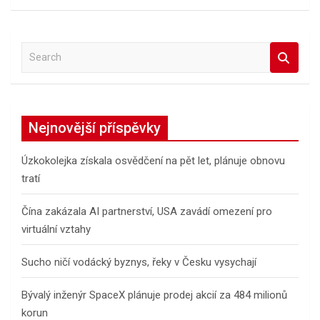
S
e
a
r
c
Nejnovější příspěvky
h
Úzkokolejka získala osvědčení na pět let, plánuje obnovu
tratí
Čína zakázala AI partnerství, USA zavádí omezení pro
virtuální vztahy
Sucho ničí vodácký byznys, řeky v Česku vysychají
Bývalý inženýr SpaceX plánuje prodej akcií za 484 milionů
korun