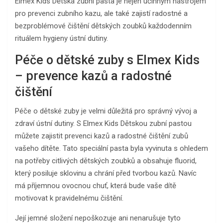
Elmex Kids Dětská zubní pasta je nejen účinným nástrojem
pro prevenci zubního kazu, ale také zajistí radostné a
bezproblémové čištění dětských zoubků každodenním
rituálem hygieny ústní dutiny.
Péče o dětské zuby s Elmex Kids
– prevence kazů a radostné
čištění
Péče o dětské zuby je velmi důležitá pro správný vývoj a
zdraví ústní dutiny. S Elmex Kids Dětskou zubní pastou
můžete zajistit prevenci kazů a radostné čištění zubů
vašeho dítěte. Tato speciální pasta byla vyvinuta s ohledem
na potřeby citlivých dětských zoubků a obsahuje fluorid,
který posiluje sklovinu a chrání před tvorbou kazů. Navíc
má příjemnou ovocnou chuť, která bude vaše dítě
motivovat k pravidelnému čištění.
Její jemné složení nepoškozuje ani nenarušuje tyto