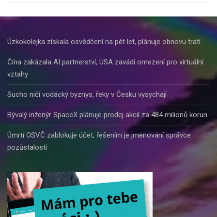
Úzkokolejka získala osvědčení na pět let, plánuje obnovu tratí
Čína zakázala AI partnerství, USA zavádí omezení pro virtuální
vztahy
Sucho ničí vodácký byznys, řeky v Česku vysychají
Bývalý inženýr SpaceX plánuje prodej akcií za 484 milionů korun
Úmrtí OSVČ zablokuje účet, řešením je jmenování správce
pozůstalosti