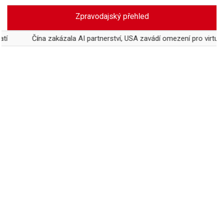
Skip
Zpravodajský přehled
to
content
Čína zakázala AI partnerství, USA zavádí omezení pro virtuální vzta