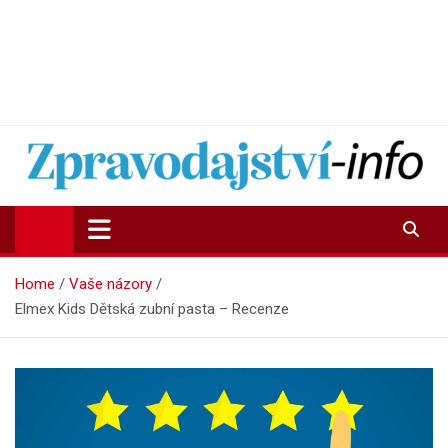
Zpravodajství-info.cz
Aktuality a informace on-line
Home
Vaše názory
Elmex Kids Dětská zubní pasta – Recenze