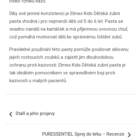
riziko vzniku kazů.
Díky své jemné konzistenci je Elmex Kids Dětská zubní
pasta vhodná i pro nejmenší děti od 0 do 6 let. Pasta se
snadno nanáší na kartáček a má příjemnou ovocnou chuť,
což pomáhá motivovat děti ke správnému čištění zubů.
Pravidelné používání této pasty pomůže posilovat sklovinu
jejich rostoucích zoubků a zajistit jim dlouhodobou
ochranu proti kazivosti. Elmex Kids Dětská zubní pasta je
tak ideálním pomocníkem ve spravedlivém boji proti
kazivosti u malých pacientů.
Navigace
Staří a jeho projevy
pro
příspěvek
PURESSENTIEL Sprej do krku – Recenze