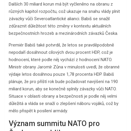
Dalších 30 miliard korun má být vyčleněno na obranu z
různých kapitol rozpočtu, což ukazuje na snahu vlády plnit
závazky vůči Severoatlantické alianci. Babiš se snažil
zdůraznit důležitost této změny v kontextu aktuálních
bezpečnostních hrozeb a mezinárodních závazků Česka.
Premiér Babiš také potvrdil, že letos se pravděpodobně
nepodaří dosáhnout cílových dvou procent HDP, což je
hodnocení, které podle něj vychází z hodnocení NATO.
Ministr obrany Jaromír Zůna v minulosti uvedl, že obranné
výdaje letos dosáhnou pouze 1,78 procenta HDP. Babiš
plánuje, že pro příští rok bude požadovat navýšení na 190
miliard korun, aby se konečně splnily závazky vůči NATO.
Situace v oblasti obrany a bezpečnosti je podle něj velmi
důležitá a vláda se snaží o zlepšení náboru vojáků, což by
mělo přispět k posílení armády.
Význam summitu NATO pro