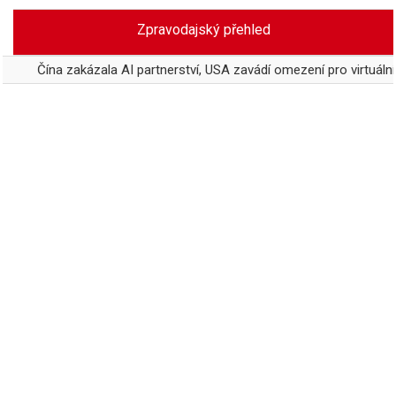
Skip
Zpravodajský přehled
to
content
a zakázala AI partnerství, USA zavádí omezení pro virtuální vztahy