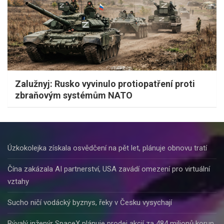
Zalužnyj: Rusko vyvinulo protiopatření proti
zbraňovým systémům NATO
Úzkokolejka získala osvědčení na pět let, plánuje obnovu tratí
Čína zakázala AI partnerství, USA zavádí omezení pro virtuální
vztahy
Sucho ničí vodácký byznys, řeky v Česku vysychají
Bývalý inženýr SpaceX plánuje prodej akcií za 484 milionů korun