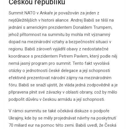
Českou republiku
Summit NATO v Ankaře je považován za jeden z
nejdůležitějších v historii aliance. Andrej Babiš se těší na
jednání s americkým prezidentem Donaldem Trumpem,
jehož přítomnost na summitu by mohla mít významný
dopad na mezinárodní vztahy a bezpečnostní situaci v
regionu. Babiš zároveň vyjádřil obavy z nedostatečné
koordinace s prezidentem Petrem Pavlem, který podle něj
nemá jasný program pro summit. Tento fakt vyvolává
otázky o jednotnosti české delegace a její schopnosti
efektivně prezentovat národní zájmy na mezinárodním
fóru. Babiš se snaží ujistit, že vláda jedná zodpovědně a je
připravena plnit své závazky v oblasti obrany, což by mělo
podpořit důvěru v českou armádu a její schopnosti.
V rámci summitu se také očekává diskuze o podpoře
Ukrajiny, kde by se měly projednávat návrhy na poskytnutí
70 miliard eur na pomoc této zemi. Babiš uvedl, že Česká