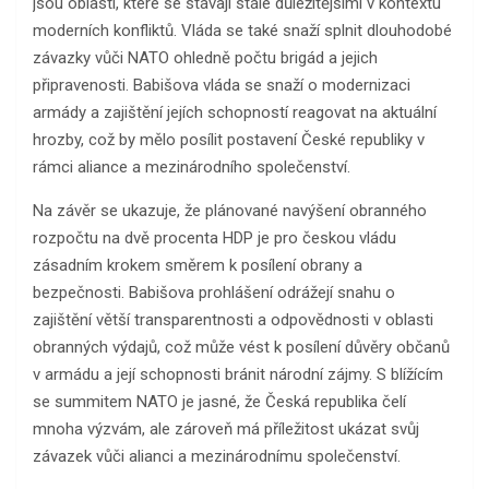
jsou oblasti, které se stávají stále důležitějšími v kontextu
moderních konfliktů. Vláda se také snaží splnit dlouhodobé
závazky vůči NATO ohledně počtu brigád a jejich
připravenosti. Babišova vláda se snaží o modernizaci
armády a zajištění jejích schopností reagovat na aktuální
hrozby, což by mělo posílit postavení České republiky v
rámci aliance a mezinárodního společenství.
Na závěr se ukazuje, že plánované navýšení obranného
rozpočtu na dvě procenta HDP je pro českou vládu
zásadním krokem směrem k posílení obrany a
bezpečnosti. Babišova prohlášení odrážejí snahu o
zajištění větší transparentnosti a odpovědnosti v oblasti
obranných výdajů, což může vést k posílení důvěry občanů
v armádu a její schopnosti bránit národní zájmy. S blížícím
se summitem NATO je jasné, že Česká republika čelí
mnoha výzvám, ale zároveň má příležitost ukázat svůj
závazek vůči alianci a mezinárodnímu společenství.