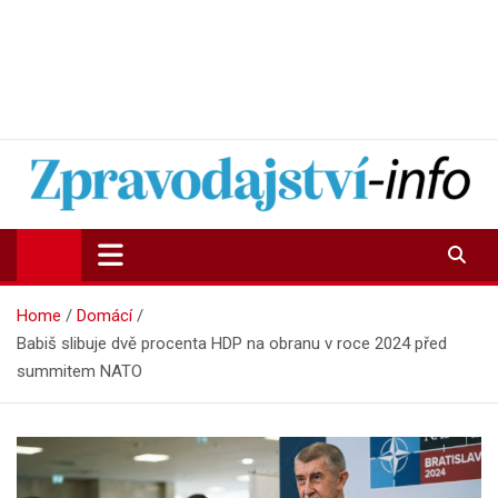
Zpravodajství-info.cz
Aktuality a informace on-line
Home
Domácí
Babiš slibuje dvě procenta HDP na obranu v roce 2024 před
summitem NATO