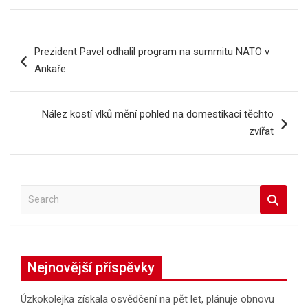
Navigace
Prezident Pavel odhalil program na summitu NATO v
pro
Ankaře
příspěvek
Nález kostí vlků mění pohled na domestikaci těchto
zvířat
S
e
a
r
c
Nejnovější příspěvky
h
Úzkokolejka získala osvědčení na pět let, plánuje obnovu