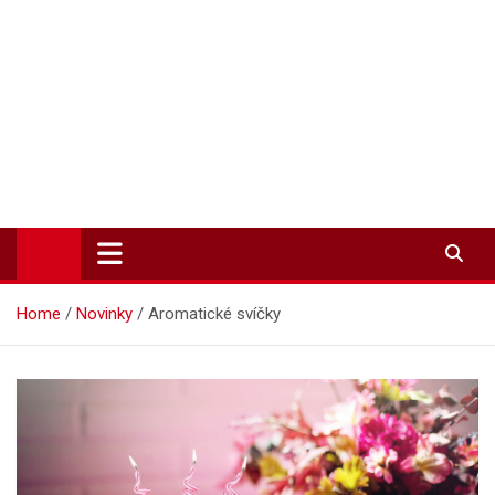
Zpravodajství-info.cz
Aktuality a informace on-line
Home
Novinky
Aromatické svíčky