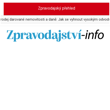
Skip
Zpravodajský přehled
to
content
rované nemovitosti a daně: Jak se vyhnout vysokým odvodům