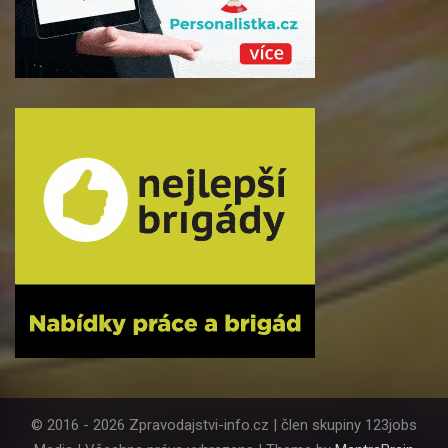
© 2016 - 2026 Zpravodajstvi-info.cz | člen skupiny 123jobs