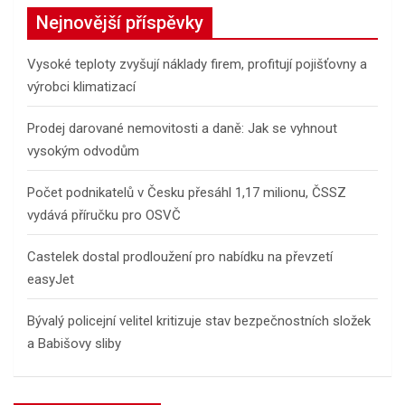
c
Nejnovější příspěvky
h
Vysoké teploty zvyšují náklady firem, profitují pojišťovny a
výrobci klimatizací
Prodej darované nemovitosti a daně: Jak se vyhnout
vysokým odvodům
Počet podnikatelů v Česku přesáhl 1,17 milionu, ČSSZ
vydává příručku pro OSVČ
Castelek dostal prodloužení pro nabídku na převzetí
easyJet
Bývalý policejní velitel kritizuje stav bezpečnostních složek
a Babišovy sliby