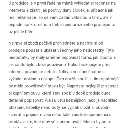
U prodejce je v první řadě na místě vyhledat si recenze na
internetu a zjistit, jak poctivý daný člověk je, případně jak
řeší reklamace. To se vám zadaří většinou u firmy, ale v
případě soukromého a třeba i jednorázového prodejce to
už půjde hůře.
Nejrpve si zboží pečlivě prohlédněte a nechte si od
prodejce popsat a ukázat všechny jeho nedostatky. Tyto
nedostatky by měly úměrně odpovídat tomu, jak dlouho a
jak často bylo zboží používáno. Pokud nakupujete přes
internet, požadujte detailní fotky a není ani špatné si
vyžádat doklad o nákupu. Čím dražší zboží je, tím opatrnější
by mělo prověřování stavu být. Naprosto nejlepší je sepsat
si kupní smlouvu, která stav zboží v době prodeje bude
detailně popisovat. Ale i u věcí běžnějších, jako je například
oblečení, kabelky nebo boty, se vyplatí uložit si původní
inzerát s popisem věci nebo také vaši korespondenci s
prodávajícím, kde stav věci přímo uvádí. Mohlo by se to