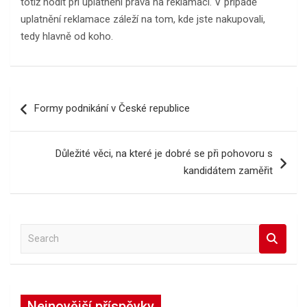
totiž hodit při uplatnění práva na reklamaci. V případě
uplatnění reklamace záleží na tom, kde jste nakupovali,
tedy hlavně od koho.
Navigace
Formy podnikání v České republice
pro
příspěvek
Důležité věci, na které je dobré se při pohovoru s
kandidátem zaměřit
S
e
a
r
c
Nejnovější příspěvky