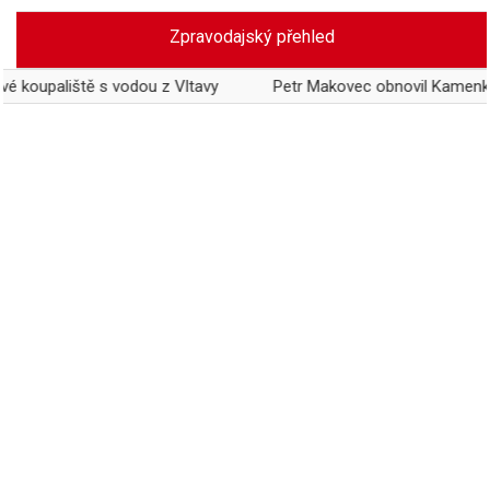
Skip
Zpravodajský přehled
to
content
liště s vodou z Vltavy
Petr Makovec obnovil Kamenku, histori