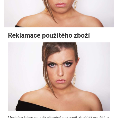
Reklamace použitého zboží
Mnohým lidem se zdá výhodné nakoupit zboží již použité a