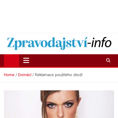
Zpravodajství-info.cz
Aktuality a informace on-line
Home
Domácí
Reklamace použitého zboží