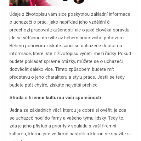
Údaje z životopisu vám sice poskytnou základní informace
o uchazeči o práci, jako například jeho vzdělání či
předchozí pracovní zkušenosti, ale o jaké člověka opravdu
jde se většinou dozvíte až během pracovního pohovoru.
Během pohovoru získáte šanci se uchazeče doptat na
informace, které jste z životopisu vyčetli mezi řádky. Pokud
budete pokládat správné otázky, můžete se o uchazeči
dozvědět daleko více. Tímto způsobem budete mít
představu o jeho charakteru a stylu práce. Jestli se tedy
budete ptát chytře, získáte největší přehled.
Shoda s firemní kulturou vaší společnosti
Jedna ze základních věcí, kterou je dobré si ověřit, je zda
se uchazeč hodí do firmy a vašeho týmu lidsky. Tedy to,
zda je jeho přístup a priority v souladu s vaší firemní
kulturou, kterou jste ve firmě nastolili a kterou se snažíte si