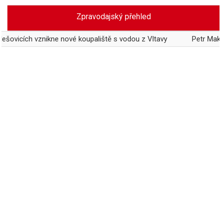
Skip
Zpravodajský přehled
to
content
h vznikne nové koupaliště s vodou z Vltavy
Petr Makovec obno