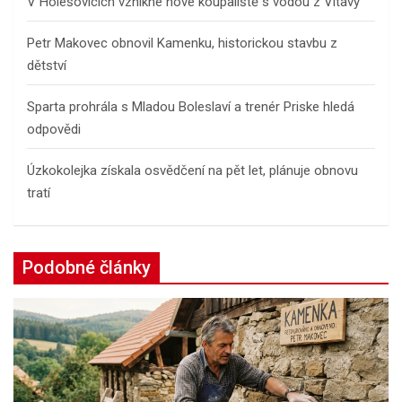
V Holešovicích vznikne nové koupaliště s vodou z Vltavy
Petr Makovec obnovil Kamenku, historickou stavbu z
dětství
Sparta prohrála s Mladou Boleslaví a trenér Priske hledá
odpovědi
Úzkokolejka získala osvědčení na pět let, plánuje obnovu
tratí
Podobné články