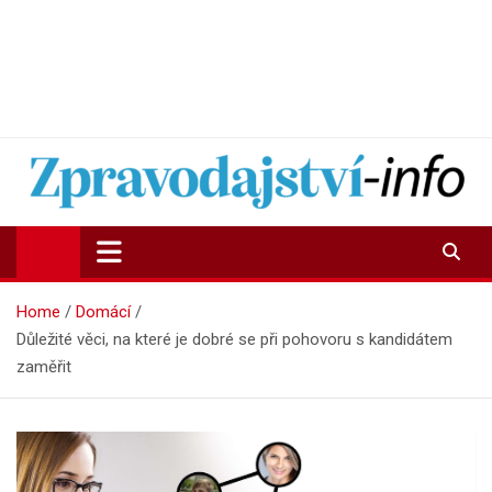
Zpravodajství-info.cz
Aktuality a informace on-line
Home
Domácí
Důležité věci, na které je dobré se při pohovoru s kandidátem
zaměřit