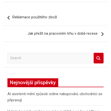
Navigace
Reklamace použitého zboží
pro
příspěvek
Jak přežít na pracovním trhu v době recese
S
e
a
r
c
Nejnovější příspěvky
h
AI asistenti mění způsob online nakupování, obchodníci se
připravují