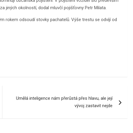
ominují občanská pojištění. V pojištění vozidel šlo především
 jiných okolností, dodal mluvčí pojišťovny Petr Milata.
dým rokem odsoudí stovky pachatelů. Výše trestu se odvíjí od
Umělá inteligence nám přerůstá přes hlavu, ale její
vývoj zastavit nejde