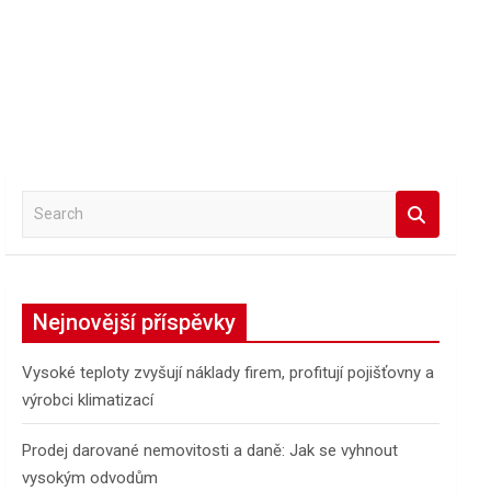
S
e
a
r
c
Nejnovější příspěvky
h
Vysoké teploty zvyšují náklady firem, profitují pojišťovny a
výrobci klimatizací
Prodej darované nemovitosti a daně: Jak se vyhnout
vysokým odvodům