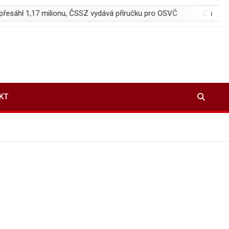
7 milionu, ČSSZ vydává příručku pro OSVČ
Castelek dostal pro
KT