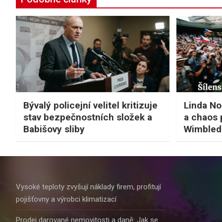
Bývalý policejní velitel kritizuje
Linda No
stav bezpečnostních složek a
a chaos 
Babišovy sliby
Wimbled
Vysoké teploty zvyšují náklady firem, profitují
pojišťovny a výrobci klimatizací
Prodej darované nemovitosti a daně: Jak se