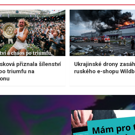
sková přiznala šílenství
Ukrajinské drony zasáh
po triumfu na
ruského e-shopu Wildb
onu