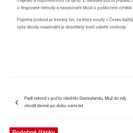
majetku a odpovědnosti za újmu. Z hlediska počtu případu d
o fingované nehody a navyšování škod o poškození vzniklé za
Pojistný podvod je trestný čin, za který soudy v Česku kaž
výše škody, maximální je desetiletý trest odnětí svobody.
Navigace
Padl rekord v počtu návštěv Disneylandu. Muž do něj
pro
chodil denně po dobu osmi let
příspěvek
Podobné články