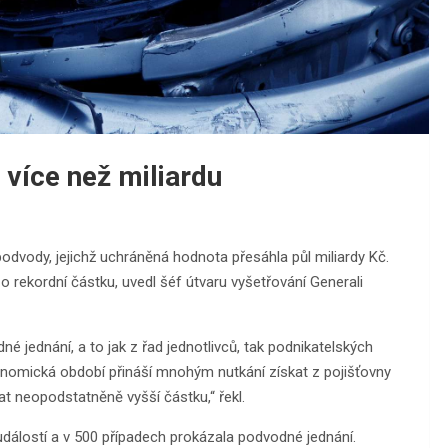
 více než miliardu
 podvody, jejichž uchráněná hodnota přesáhla půl miliardy Kč.
 o rekordní částku, uvedl šéf útvaru vyšetřování Generali
 jednání, a to jak z řad jednotlivců, tak podnikatelských
onomická období přináší mnohým nutkání získat z pojišťovny
at neopodstatněně vyšší částku,“ řekl.
dálostí a v 500 případech prokázala podvodné jednání.