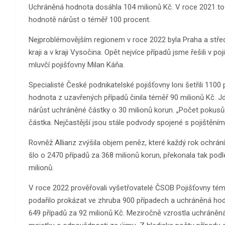
Uchráněná hodnota dosáhla 104 milionů Kč. V roce 2021 to 
hodnotě nárůst o téměř 100 procent.
Nejproblémovějším regionem v roce 2022 byla Praha a stře
kraji a v kraji Vysočina. Opět nejvíce případů jsme řešili v poj
mluvčí pojišťovny Milan Káňa.
Specialisté České podnikatelské pojišťovny loni šetřili 11
hodnota z uzavřených případů činila téměř 90 milionů Kč. J
nárůst uchráněné částky o 30 milionů korun. „Počet pokusů o
částka. Nejčastější jsou stále podvody spojené s pojištěním
Rovněž Allianz zvýšila objem peněz, které každý rok ochr
šlo o 2470 případů za 368 milionů korun, překonala tak podl
milionů.
V roce 2022 prověřovali vyšetřovatelé ČSOB Pojišťovny tém
podařilo prokázat ve zhruba 900 případech a uchráněná hod
649 případů za 92 milionů Kč. Meziročně vzrostla uchráněná h