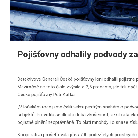
Pojišťovny odhalily podvody za
Detektivové Generali České pojišťovny loni odhalili pojistné
Meziročně se toto číslo zvýšilo o 2,5 procenta, jde tak opět
České pojišťovny Petr Kafka.
„V loňském roce jsme čelili velmi pestrým snahám o podvodné
subjektů. Potvrdila se dlouhodobá zkušenost, že složitá ek
pojistné plnění neoprávněně. To platí mnohdy i o snaze získ
Kooperativa prošetřovala přes 700 podezřelých pojistných u