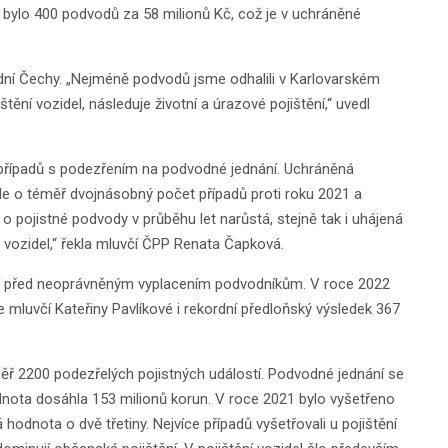
bylo 400 podvodů za 58 milionů Kč, což je v uchráněné
dní Čechy. „Nejméně podvodů jsme odhalili v Karlovarském
ištění vozidel, následuje životní a úrazové pojištění,“ uvedl
00 případů s podezřením na podvodné jednání. Uchráněná
de o téměř dvojnásobný počet případů proti roku 2021 a
 pojistné podvody v průběhu let narůstá, stejně tak i uhájená
 vozidel,“ řekla mluvčí ČPP Renata Čapková.
ání před neoprávněným vyplacením podvodníkům. V roce 2022
e mluvčí Kateřiny Pavlíkové i rekordní předloňský výsledek 367
ěř 2200 podezřelých pojistných událostí. Podvodné jednání se
nota dosáhla 153 milionů korun. V roce 2021 bylo vyšetřeno
odnota o dvě třetiny. Nejvíce případů vyšetřovali u pojištění