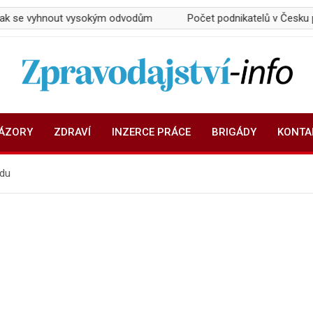
nout vysokým odvodům
Počet podnikatelů v Česku přesáhl 1,1
Zpravodajství-info.cz
Aktuality a informace on-line
NÁZORY
ZDRAVÍ
INZERCE PRÁCE
BRIGÁDY
KONTA
rdu