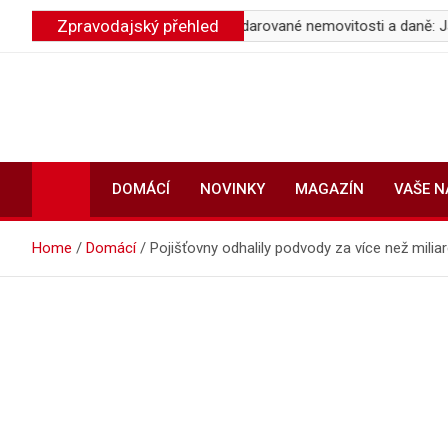
Skip
Zpravodajský přehled
klimatizací
Prodej darované nemovitosti a daně: Jak se vyh
to
content
DOMÁCÍ
NOVINKY
MAGAZÍN
VAŠE 
Home
Domácí
Pojišťovny odhalily podvody za více než milia