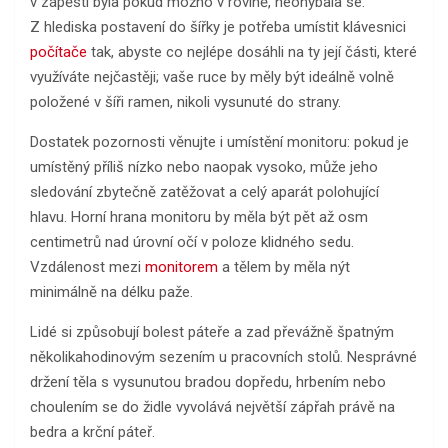
v zápěstí byla pokud možno v rovině, neohýbala se.
Z hlediska postavení do šířky je potřeba umístit klávesnici
počítače
tak, abyste co nejlépe dosáhli na ty její části, které
využíváte nejčastěji; vaše ruce by měly být ideálně volně
položené v šíři ramen, nikoli vysunuté do strany.
Dostatek pozornosti věnujte i umístění monitoru: pokud je
umístěný příliš nízko nebo naopak vysoko, může jeho
sledování zbytečně zatěžovat a celý aparát polohující
hlavu. Horní hrana monitoru by měla být pět až osm
centimetrů nad úrovní očí v poloze klidného sedu.
Vzdálenost mezi
monitorem
a tělem by měla nýt
minimálně na délku paže.
Lidé si způsobují bolest páteře a zad převážně špatným
několikahodinovým sezením u pracovních stolů. Nesprávné
držení těla s vysunutou bradou dopředu, hrbením nebo
choulením se do židle vyvolává největší zápřah právě na
bedra a krční páteř.