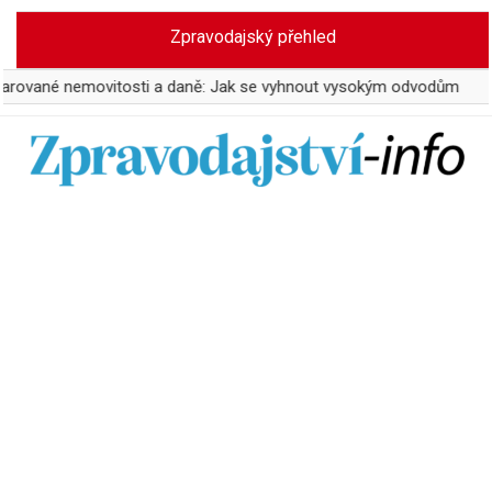
Skip
Zpravodajský přehled
to
content
emovitosti a daně: Jak se vyhnout vysokým odvodům
Počet p