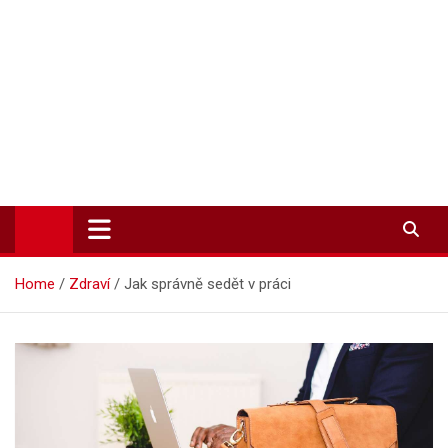
Zpravodajství-info.cz
Aktuality a informace on-line
Home
Zdraví
Jak správně sedět v práci