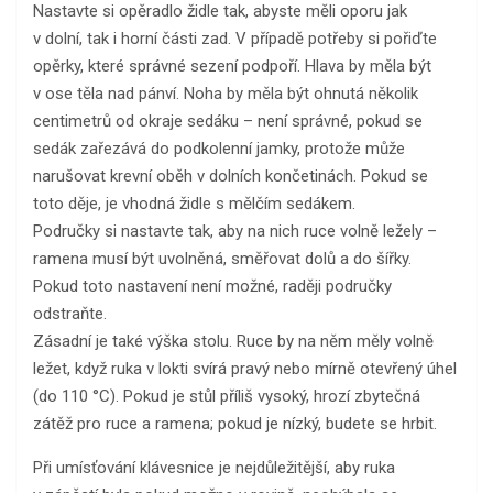
Nastavte si opěradlo židle tak, abyste měli oporu jak
v dolní, tak i horní části zad. V případě potřeby si pořiďte
opěrky, které správné sezení podpoří. Hlava by měla být
v ose těla nad pánví. Noha by měla být ohnutá několik
centimetrů od okraje sedáku – není správné, pokud se
sedák zařezává do podkolenní jamky, protože může
narušovat krevní oběh v dolních končetinách. Pokud se
toto děje, je vhodná židle s mělčím sedákem.
Područky si nastavte tak, aby na nich ruce volně ležely –
ramena musí být uvolněná, směřovat dolů a do šířky.
Pokud toto nastavení není možné, raději područky
odstraňte.
Zásadní je také výška stolu. Ruce by na něm měly volně
ležet, když ruka v lokti svírá pravý nebo mírně otevřený úhel
(do 110 °C). Pokud je stůl příliš vysoký, hrozí zbytečná
zátěž pro ruce a ramena; pokud je nízký, budete se hrbit.
Při umísťování klávesnice je nejdůležitější, aby ruka