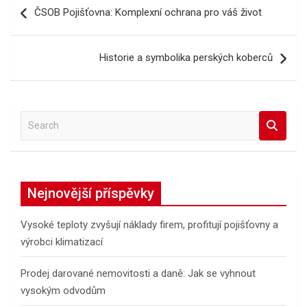
Navigace
ČSOB Pojišťovna: Komplexní ochrana pro váš život
pro
příspěvek
Historie a symbolika perských koberců
S
e
a
r
c
Nejnovější příspěvky
h
Vysoké teploty zvyšují náklady firem, profitují pojišťovny a
výrobci klimatizací
Prodej darované nemovitosti a daně: Jak se vyhnout
vysokým odvodům