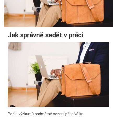
Jak správně sedět v práci
Podle výzkumů nadměrné sezení přispívá ke