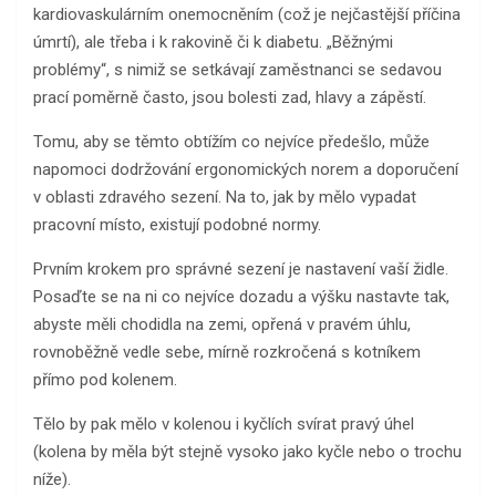
kardiovaskulárním onemocněním (což je nejčastější příčina
úmrtí), ale třeba i k rakovině či k diabetu. „Běžnými
problémy“, s nimiž se setkávají zaměstnanci se sedavou
prací poměrně často, jsou bolesti zad, hlavy a zápěstí.
Tomu, aby se těmto obtížím co nejvíce předešlo, může
napomoci dodržování ergonomických norem a doporučení
v oblasti zdravého sezení. Na to, jak by mělo vypadat
pracovní místo, existují podobné normy.
Prvním krokem pro správné sezení je nastavení vaší židle.
Posaďte se na ni co nejvíce dozadu a výšku nastavte tak,
abyste měli chodidla na zemi, opřená v pravém úhlu,
rovnoběžně vedle sebe, mírně rozkročená s kotníkem
přímo pod kolenem.
Tělo by pak mělo v kolenou i kyčlích svírat pravý úhel
(kolena by měla být stejně vysoko jako kyčle nebo o trochu
níže).