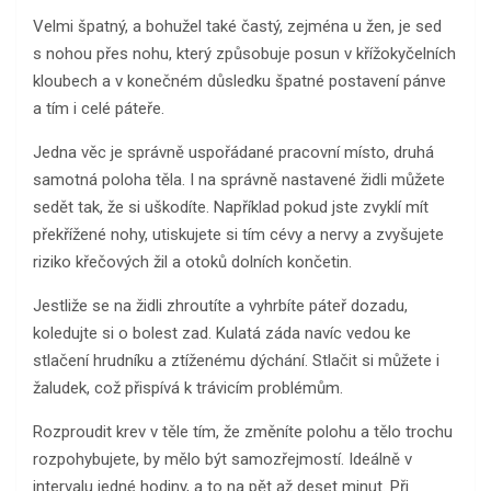
Velmi špatný, a bohužel také častý, zejména u žen, je sed
s nohou přes nohu, který způsobuje posun v křížokyčelních
kloubech a v konečném důsledku špatné postavení pánve
a tím i celé páteře.
Jedna věc je správně uspořádané pracovní místo, druhá
samotná poloha těla. I na správně nastavené židli můžete
sedět tak, že si uškodíte. Například pokud jste zvyklí mít
překřížené nohy, utiskujete si tím cévy a nervy a zvyšujete
riziko křečových žil a otoků dolních končetin.
Jestliže se na židli zhroutíte a vyhrbíte páteř dozadu,
koledujte si o bolest zad. Kulatá záda navíc vedou ke
stlačení hrudníku a ztíženému dýchání. Stlačit si můžete i
žaludek, což přispívá k trávicím problémům.
Rozproudit krev v těle tím, že změníte polohu a tělo trochu
rozpohybujete, by mělo být samozřejmostí. Ideálně v
intervalu jedné hodiny, a to na pět až deset minut. Při