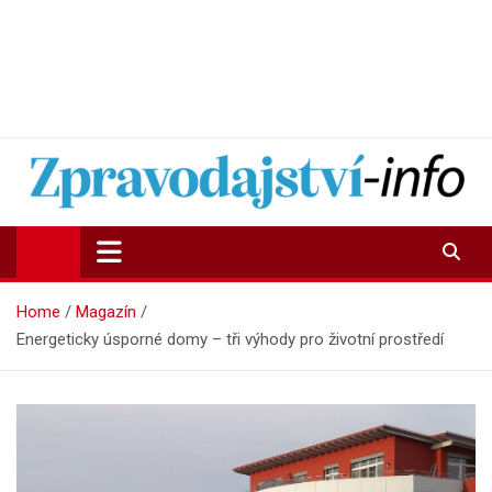
Zpravodajství-info.cz
Aktuality a informace on-line
Home
Magazín
Energeticky úsporné domy – tři výhody pro životní prostředí