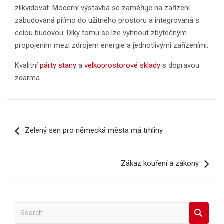
zlikvidovat. Moderní výstavba se zaměřuje na zařízení
zabudovaná přímo do užitného prostoru a integrovaná s
celou budovou. Díky tomu se lze vyhnout zbytečným
propojením mezi zdrojem energie a jednotlivými zařízeními.
Kvalitní
párty stany
a
velkoprostorové sklady
s dopravou
zdarma.
Navigace
Zelený sen pro německá města má trhliny
pro
příspěvek
Zákaz kouření a zákony
S
e