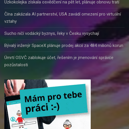
Úzkokolejka získala osvědčení na pět let, plánuje obnovu tratí
Čína zakázala AI partnerství, USA zavádí omezení pro virtuální
vztahy
Sucho ničí vodácký byznys, řeky v Česku vysychají
Bývalý inženýr SpaceX plánuje prodej akcií za 484 milionů korun
Úmrtí OSVČ zablokuje účet, řešením je jmenování správce
pozůstalosti