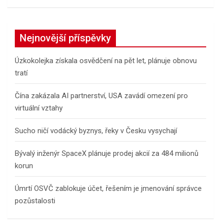
a
r
c
Nejnovější příspěvky
h
Úzkokolejka získala osvědčení na pět let, plánuje obnovu
tratí
Čína zakázala AI partnerství, USA zavádí omezení pro
virtuální vztahy
Sucho ničí vodácký byznys, řeky v Česku vysychají
Bývalý inženýr SpaceX plánuje prodej akcií za 484 milionů
korun
Úmrtí OSVČ zablokuje účet, řešením je jmenování správce
pozůstalosti