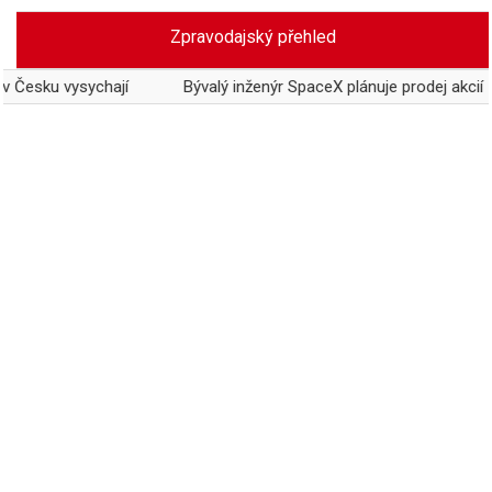
Skip
Zpravodajský přehled
to
content
vysychají
Bývalý inženýr SpaceX plánuje prodej akcií za 484 mi