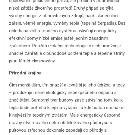
spalováním příslušného paliva, ale probíhá v podmínkách
nízké zátěže životního prostředí. Druhý případ se týká
výroby energie z obnovitelných zdrojů, např. slunečního
záření, větrné energie, výměny tepla (tepelná čerpadla). Bez
ohledu na volbu topného systému ovlivňují energeticky
efektivní domy nízké emise ještě jedním zásadním
způsobem. Použitá izolační technologie v nich umožňuje
snadné zahřátí a dlouhodobé udržení tepla a tepelné ztráty
jsou téměř eliminovány.
Přírodní krajina
Čím menší dům, tím snazší a levnější je jeho údržba, a tedy
– produkuje méně ekologicky nebezpečného odpadu a
znečištění. Samotný tvar budovy zase závisí na tom, kolik
tepla bude potřeba k jejímu vytápění a kde budou docházet
k největším tepelným ztrátám. Malé energeticky úsporné
stavby čtvercového nebo obdélníkového půdorysu s
pultovou střechou dokonale zapadají do přírody a