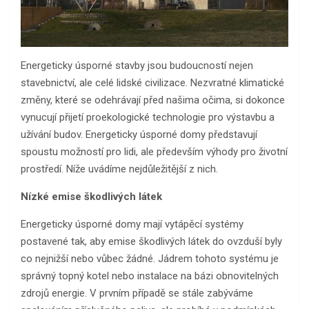
Energeticky úsporné stavby jsou budoucností nejen
stavebnictví, ale celé lidské civilizace. Nezvratné klimatické
změny, které se odehrávají před našima očima, si dokonce
vynucují přijetí proekologické technologie pro výstavbu a
užívání budov. Energeticky úsporné domy představují
spoustu možností pro lidi, ale především výhody pro životní
prostředí. Níže uvádíme nejdůležitější z nich.
Nízké emise škodlivých látek
Energeticky úsporné domy mají vytápěcí systémy
postavené tak, aby emise škodlivých látek do ovzduší byly
co nejnižší nebo vůbec žádné. Jádrem tohoto systému je
správný topný kotel nebo instalace na bázi obnovitelných
zdrojů energie. V prvním případě se stále zabýváme