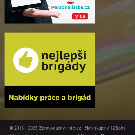
© 2016 - 2026 Zpravodajstvi-info.cz | člen skupiny 123jobs