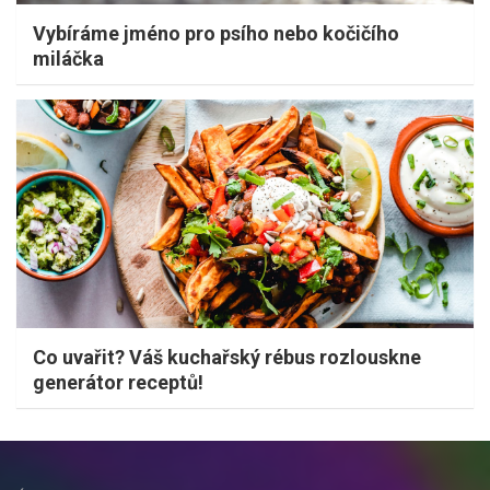
Vybíráme jméno pro psího nebo kočičího
miláčka
Co uvařit? Váš kuchařský rébus rozlouskne
generátor receptů!