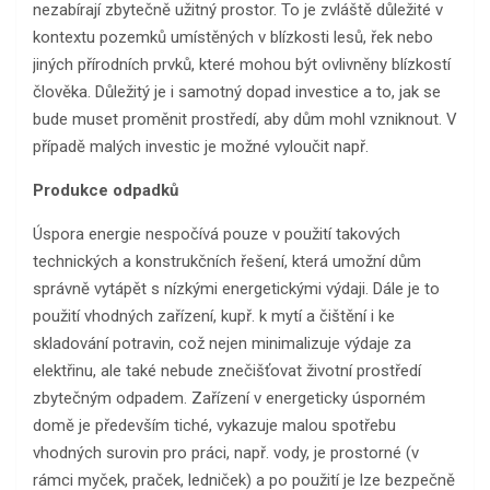
nezabírají zbytečně užitný prostor. To je zvláště důležité v
kontextu pozemků umístěných v blízkosti lesů, řek nebo
jiných přírodních prvků, které mohou být ovlivněny blízkostí
člověka. Důležitý je i samotný dopad investice a to, jak se
bude muset proměnit prostředí, aby dům mohl vzniknout. V
případě malých investic je možné vyloučit např.
Produkce odpadků
Úspora energie nespočívá pouze v použití takových
technických a konstrukčních řešení, která umožní dům
správně vytápět s nízkými energetickými výdaji. Dále je to
použití vhodných zařízení, kupř. k mytí a čištění i ke
skladování potravin, což nejen minimalizuje výdaje za
elektřinu, ale také nebude znečišťovat životní prostředí
zbytečným odpadem. Zařízení v energeticky úsporném
domě je především tiché, vykazuje malou spotřebu
vhodných surovin pro práci, např. vody, je prostorné (v
rámci myček, praček, ledniček) a po použití je lze bezpečně