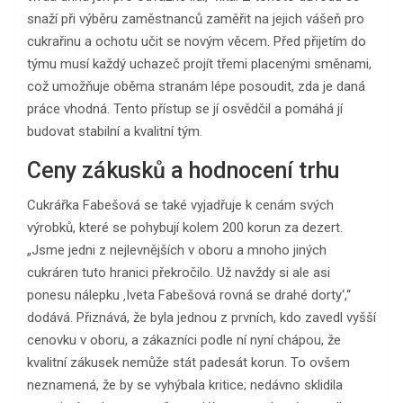
snaží při výběru zaměstnanců zaměřit na jejich vášeň pro
cukrařinu a ochotu učit se novým věcem. Před přijetím do
týmu musí každý uchazeč projít třemi placenými směnami,
což umožňuje oběma stranám lépe posoudit, zda je daná
práce vhodná. Tento přístup se jí osvědčil a pomáhá jí
budovat stabilní a kvalitní tým.
Ceny zákusků a hodnocení trhu
Cukrářka Fabešová se také vyjadřuje k cenám svých
výrobků, které se pohybují kolem 200 korun za dezert.
„Jsme jedni z nejlevnějších v oboru a mnoho jiných
cukráren tuto hranici překročilo. Už navždy si ale asi
ponesu nálepku ‚Iveta Fabešová rovná se drahé dorty‘,“
dodává. Přiznává, že byla jednou z prvních, kdo zavedl vyšší
cenovku v oboru, a zákazníci podle ní nyní chápou, že
kvalitní zákusek nemůže stát padesát korun. To ovšem
neznamená, že by se vyhýbala kritice; nedávno sklidila