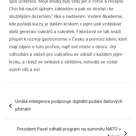
spíš učebnice. Moje knížky byly vždy jen o fotce a receptu.
Chci lidi naučit úplným základům a pak se dostat i ke
složitějším dezertům,“ říká s nadšením. Vedení Akademie,
kde pořádá kurzy, je dalším krokem v jejím úsilí vzdělávat
další generaci cukrářů a cukrářek. Fabešová se tak snaží
přispět k rozvoji gastronomie v Česku a pomoci lidem, kteří
mají zájem o tuto profesi, najít své místo v oboru. Její
odhodlání a vášeň pro cukrařinu se odráží v každém jejím
kroku, a i když se setkává s obtížemi, nehodlá se vzdát
svých cílů a vizí.
Navigace
Umělá inteligence podporuje digitální podání daňových
pro
přiznání
příspěvek
Prezident Pavel odhalil program na summitu NATO v