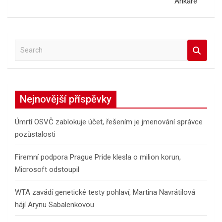
Ankaře
S
e
a
r
c
Nejnovější příspěvky
h
Úmrtí OSVČ zablokuje účet, řešením je jmenování správce
pozůstalosti
Firemní podpora Prague Pride klesla o milion korun,
Microsoft odstoupil
WTA zavádí genetické testy pohlaví, Martina Navrátilová
hájí Arynu Sabalenkovou