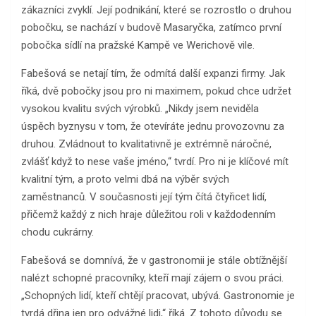
zákazníci zvyklí. Její podnikání, které se rozrostlo o druhou
pobočku, se nachází v budově Masaryčka, zatímco první
pobočka sídlí na pražské Kampě ve Werichově vile.
Fabešová se netají tím, že odmítá další expanzi firmy. Jak
říká, dvě pobočky jsou pro ni maximem, pokud chce udržet
vysokou kvalitu svých výrobků. „Nikdy jsem neviděla
úspěch byznysu v tom, že otevíráte jednu provozovnu za
druhou. Zvládnout to kvalitativně je extrémně náročné,
zvlášť když to nese vaše jméno,“ tvrdí. Pro ni je klíčové mít
kvalitní tým, a proto velmi dbá na výběr svých
zaměstnanců. V současnosti její tým čítá čtyřicet lidí,
přičemž každý z nich hraje důležitou roli v každodenním
chodu cukrárny.
Fabešová se domnívá, že v gastronomii je stále obtížnější
nalézt schopné pracovníky, kteří mají zájem o svou práci.
„Schopných lidí, kteří chtějí pracovat, ubývá. Gastronomie je
tvrdá dřina jen pro odvážné lidi,“ říká. Z tohoto důvodu se