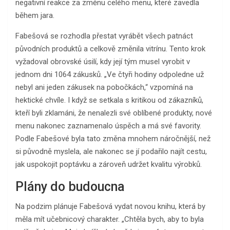
negativní reakce za změnu celého menu, které zavedla
během jara.
Fabešová se rozhodla přestat vyrábět všech patnáct
původních produktů a celkově změnila vitrínu. Tento krok
vyžadoval obrovské úsilí, kdy její tým musel vyrobit v
jednom dni 1064 zákusků. „Ve čtyři hodiny odpoledne už
nebyl ani jeden zákusek na pobočkách,“ vzpomíná na
hektické chvíle. I když se setkala s kritikou od zákazníků,
kteří byli zklamáni, že nenalezli své oblíbené produkty, nové
menu nakonec zaznamenalo úspěch a má své favority.
Podle Fabešové byla tato změna mnohem náročnější, než
si původně myslela, ale nakonec se jí podařilo najít cestu,
jak uspokojit poptávku a zároveň udržet kvalitu výrobků.
Plány do budoucna
Na podzim plánuje Fabešová vydat novou knihu, která by
měla mít učebnicový charakter. „Chtěla bych, aby to byla