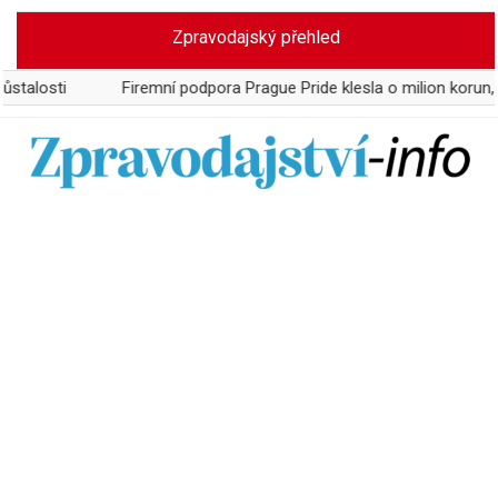
Skip
Zpravodajský přehled
to
content
Firemní podpora Prague Pride klesla o milion korun, Microsoft