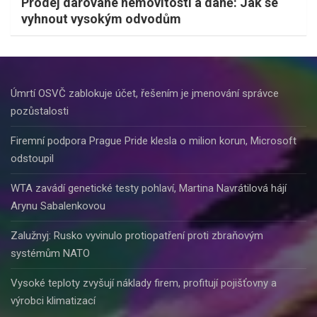
Prodej darované nemovitosti a daně: Jak se
vyhnout vysokým odvodům
Úmrtí OSVČ zablokuje účet, řešením je jmenování správce
pozůstalosti
Firemní podpora Prague Pride klesla o milion korun, Microsoft
odstoupil
WTA zavádí genetické testy pohlaví, Martina Navrátilová hájí
Arynu Sabalenkovou
Zalužnyj: Rusko vyvinulo protiopatření proti zbraňovým
systémům NATO
Vysoké teploty zvyšují náklady firem, profitují pojišťovny a
výrobci klimatizací