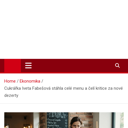
Zpravodajství-info.cz
Aktuality a informace on-line
Home
Ekonomika
Cukrářka Iveta Fabešová stáhla celé menu a čelí kritice za nové
dezerty