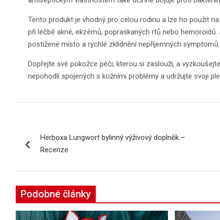
Tento produkt je vhodný pro celou rodinu a lze ho použít 
při léčbě akné, ekzémů, popraskaných rtů nebo hemoroidů
postižené místo a rychlé zklidnění nepříjemných symptomů.
Dopřejte své pokožce péči, kterou si zaslouží, a vyzkouše
nepohodlí spojených s kožními problémy a udržujte svoji pl
Navigace
Herboxa Lungwort bylinný výživový doplněk –
pro
Recenze
příspěvek
Podobné články