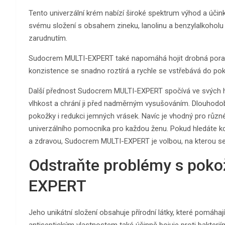
Tento univerzální krém nabízí široké spektrum výhod a účin
svému složení s obsahem zineku, lanolinu a benzylalkoholu
zarudnutím.
Sudocrem MULTI-EXPERT také napomáhá hojit drobná poran
konzistence se snadno roztírá a rychle se vstřebává do poko
Další přednost Sudocrem MULTI-EXPERT spočívá ve svých h
vlhkost a chrání ji před nadměrným vysušováním. Dlouhodob
pokožky i redukci jemných vrásek. Navíc je vhodný pro různ
univerzálního pomocníka pro každou ženu. Pokud hledáte komp
a zdravou, Sudocrem MULTI-EXPERT je volbou, na kterou s
Odstraňte problémy s pok
EXPERT
Jeho unikátní složení obsahuje přírodní látky, které pomáha
antiseptickým vlastnostem také účinně bojuje proti bakteri