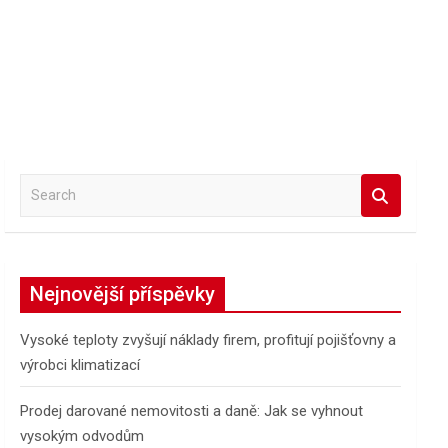
S
e
a
r
c
Nejnovější příspěvky
h
Vysoké teploty zvyšují náklady firem, profitují pojišťovny a
výrobci klimatizací
Prodej darované nemovitosti a daně: Jak se vyhnout
vysokým odvodům