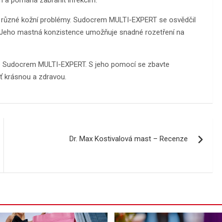
na různé kožní problémy. Sudocrem MULTI-EXPERT se osvědčil
. Jeho mastná konzistence umožňuje snadné rozetření na
jte Sudocrem MULTI-EXPERT. S jeho pomocí se zbavte
eť krásnou a zdravou.
Dr. Max Kostivalová mast – Recenze