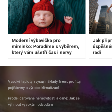
Moderní výbavička pro
Jak připr
miminko: Poradíme s výběrem,
úspěšné
který vám ušetří čas i nervy
radí
Vysoké teploty zvyšují náklady firem, profitují
pojišťovny a výrobci klimatizací
Prodej darované nemovitosti a daně: Jak se
vyhnout vysokým odvodům