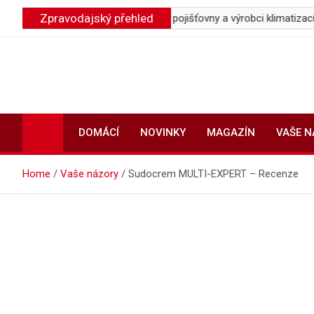
Skip
Zpravodajský přehled
šují náklady firem, profitují pojišťovny a výrobci klimatizací
Pr
to
content
DOMÁCÍ
NOVINKY
MAGAZÍN
VAŠE 
Home
Vaše názory
Sudocrem MULTI-EXPERT – Recenze