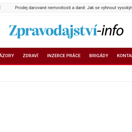
odej darované nemovitosti a daně: Jak se vyhnout vysokým odvod
Zpravodajství-info.cz
Aktuality a informace on-line
NÁZORY
ZDRAVÍ
INZERCE PRÁCE
BRIGÁDY
KONTA