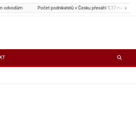
ům
Počet podnikatelů v Česku přesáhl 1,17 milionu, ČSSZ vyd
KT