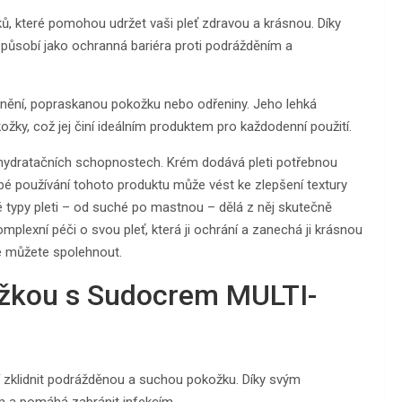
ků, které pomohou udržet vaši pleť zdravou a krásnou. Díky
 působí jako ochranná bariéra proti podrážděním a
ění, popraskanou pokožku nebo odřeniny. Jeho lehká
žky, což jej činí ideálním produktem pro každodenní použití.
ydratačních schopnostech. Krém dodává pleti potřebnou
é používání tohoto produktu může vést ke zlepšení textury
é typy pleti – od suché po mastnou – dělá z něj skutečně
lexní péči o svou pleť, která ji ochrání a zanechá ji krásnou
e můžete spolehnout.
ožkou s Sudocrem MULTI-
jí zklidnit podrážděnou a suchou pokožku. Díky svým
ím a pomáhá zabránit infekcím.