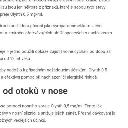
zu jsou jen některé z příznaků, které s sebou tyto stavy
preje Olynth 0,5 mg/ml.
hydrochlorid, která působí jako sympatomimetikum. Jeho
t a zmírnění přetrvávajících obtíží spojených s nachlazením
je – jedno použití dokáže zajistit volné dýchání po dobu až
í od 12 let věku.
 aby nedošlo k případným nežádoucím účinkům. Olynth 0,5
 a efektivní pomoc při nachlazení či alergické rinitidě.
 od otoků v nose
ose pomocí nosního spreje Olynth 0,5 mg/ml. Tento lék
évy v nosní sliznici a snižuje jejich zánět. Přesné dávkování je
žných vedlejších účinků.