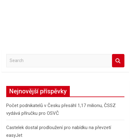
S
e
a
r
c
Nejnovější příspěvky
h
Počet podnikatelů v Česku přesáhl 1,17 milionu, ČSSZ
vydává příručku pro OSVČ
Castelek dostal prodloužení pro nabídku na převzetí
easyJet