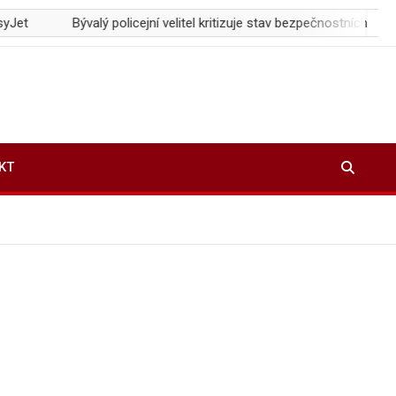
Bývalý policejní velitel kritizuje stav bezpečnostních složek a Babi
KT