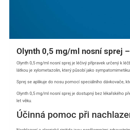
Olynth 0,5 mg/ml nosní sprej 
Olynth 0,5 mg/ml nosní sprej je léčivý přípravek určený k léč
látkou je xylometazolin, který působí jako sympatomimetik
Sprej se aplikuje do nosu pomocí speciálního dávkovače, k
Olynth 0,5 mg/ml nosní sprej je dostupný bez lékařského pře
let věku.
Účinná pomoc při nachlazení
Nachlazení a alergická rinitida jsou nepříjemnými zdravotním