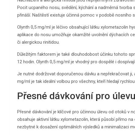
Pocit ucpaného nosu, svědění, kýchání a nadměrná tvorba sli
přináší. Naštěstí existuje účinná pomoc v podobě nosního s
Olynth 0,5 mg/ml je léčivo obsahující látku xylometazolin 
aplikace do nosu umožňuje okamžité uvolnění dýchacích ces
či alergickou rinitidou.
Důležitým faktorem je také dlouhodobost účinku tohoto spre
12 hodin. Olynth 0,5 mg/ml je vhodný pro dospělé i dospívajíc
Je nutné dodržovat doporučenou dávku a nepřekračovat ji,
mg/ml je tak ideální volbou pro všechny, kteří hledají rychlou
Přesné dávkování pro úlevu
Přesné dávkování je klíčové pro účinnou úlevu od otoků v n
obsahuje aktivní látku xylometazolin, která působí přímo na c
nezbytné k dosažení optimálních výsledků a minimalizaci mo