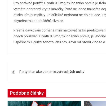
Pro správné použití Olynth 0,5 mg/ml nosního spreje je třeba
vyjměte ochranný kryt z lahvičky. Poté se lehce nakloňte 
stisknutím pumpičky. Je důležité nedostat se do situace, kd
zbytečnému podráždění sliznice.
Přesné dávkování pomáhá minimalizovat riziko předozování a
dnech používání Olynth 0,5 mg/ml nosního spreje, je vhodné
úspěšnému využití tohoto léku pro úlevu od otoků v nose a
Navigace
Party stan ako zázemie záhradných osláv
pro
příspěvek
Podobné články