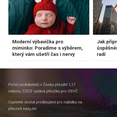
Moderní výbavička pro
Jak připr
miminko: Poradíme s výběrem,
úspěšné
který vám ušetří čas i nervy
radí
Počet podnikatelů v Česku přesáhl 1,17
milionu, ČSSZ vydává příručku pro OSVČ
Castelek dostal prodloužení pro nabídku na
převzetí easyJet