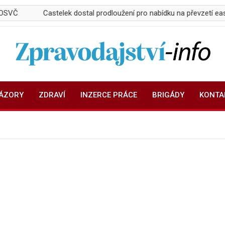
Castelek dostal prodloužení pro nabídku na převzetí easyJet
Zpravodajství-info.cz
Aktuality a informace on-line
NÁZORY
ZDRAVÍ
INZERCE PRÁCE
BRIGÁDY
KONTA