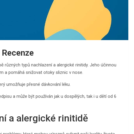
– Recenze
bě různých typů nachlazení a alergické rinitidy. Jeho účinnou
um a pomáhá snižovat otoky sliznic v nose.
terý umožňuje přesné dávkování léku.
dpisu a může být používán jak u dospělých, tak i u dětí od 6
 a alergické rinitidě
i problémy, které mohou výrazně ovlivnit naši kvalitu života.