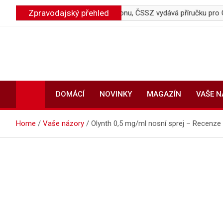
Skip
Zpravodajský přehled
lů v Česku přesáhl 1,17 milionu, ČSSZ vydává příručku pro OSVČ
to
content
DOMÁCÍ
NOVINKY
MAGAZÍN
VAŠE 
Home
Vaše názory
Olynth 0,5 mg/ml nosní sprej – Recenze