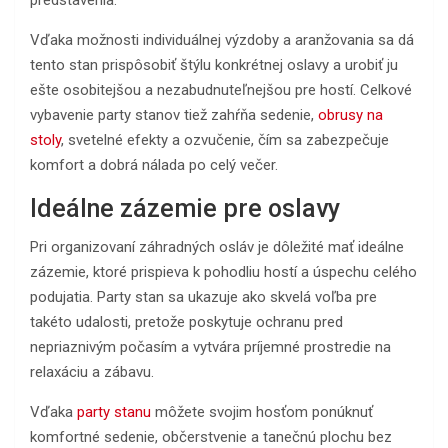
predstavenia.
Vďaka možnosti individuálnej výzdoby a aranžovania sa dá
tento stan prispôsobiť štýlu konkrétnej oslavy a urobiť ju
ešte osobitejšou a nezabudnuteľnejšou pre hostí. Celkové
vybavenie party stanov tiež zahŕňa sedenie,
obrusy na
stoly
, svetelné efekty a ozvučenie, čím sa zabezpečuje
komfort a dobrá nálada po celý večer.
Ideálne zázemie pre oslavy
Pri organizovaní záhradných osláv je dôležité mať ideálne
zázemie, ktoré prispieva k pohodliu hostí a úspechu celého
podujatia. Party stan sa ukazuje ako skvelá voľba pre
takéto udalosti, pretože poskytuje ochranu pred
nepriaznivým počasím a vytvára príjemné prostredie na
relaxáciu a zábavu.
Vďaka
party stanu
môžete svojim hosťom ponúknuť
komfortné sedenie, občerstvenie a tanečnú plochu bez