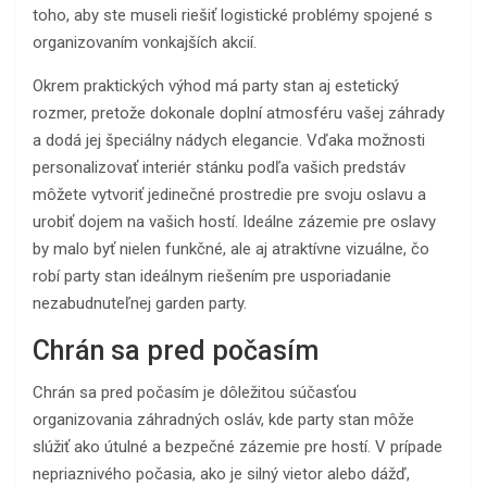
toho, aby ste museli riešiť logistické problémy spojené s
organizovaním vonkajších akcií.
Okrem praktických výhod má party stan aj estetický
rozmer, pretože dokonale doplní atmosféru vašej záhrady
a dodá jej špeciálny nádych elegancie. Vďaka možnosti
personalizovať interiér stánku podľa vašich predstáv
môžete vytvoriť jedinečné prostredie pre svoju oslavu a
urobiť dojem na vašich hostí. Ideálne zázemie pre oslavy
by malo byť nielen funkčné, ale aj atraktívne vizuálne, čo
robí party stan ideálnym riešením pre usporiadanie
nezabudnuteľnej garden party.
Chrán sa pred počasím
Chrán sa pred počasím je dôležitou súčasťou
organizovania záhradných osláv, kde party stan môže
slúžiť ako útulné a bezpečné zázemie pre hostí. V prípade
nepriaznivého počasia, ako je silný vietor alebo dážď,