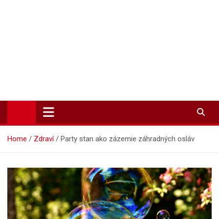
Zpravodajství-info.cz
Aktuality a informace on-line
Home
Zdraví
Party stan ako zázemie záhradných osláv