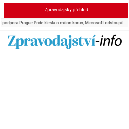
Skip
Zpravodajský přehled
to
content
Prague Pride klesla o milion korun, Microsoft odstoupil
WTA z