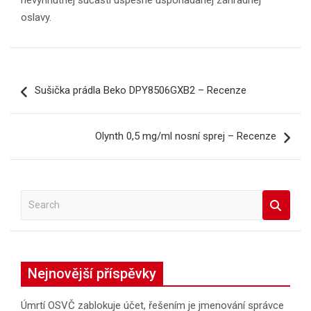
nevyhnutnej súčasti úspešne usporiadanej záhradnej
oslavy.
Navigace
Sušička prádla Beko DPY8506GXB2 – Recenze
pro
příspěvek
Olynth 0,5 mg/ml nosní sprej – Recenze
S
e
a
r
c
Nejnovější příspěvky
h
Úmrtí OSVČ zablokuje účet, řešením je jmenování správce