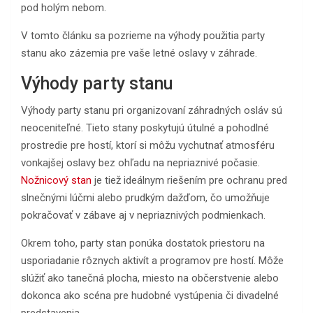
pod holým nebom.
V tomto článku sa pozrieme na výhody použitia party
stanu ako zázemia pre vaše letné oslavy v záhrade.
Výhody party stanu
Výhody party stanu pri organizovaní záhradných osláv sú
neoceniteľné. Tieto stany poskytujú útulné a pohodlné
prostredie pre hostí, ktorí si môžu vychutnať atmosféru
vonkajšej oslavy bez ohľadu na nepriaznivé počasie.
Nožnicový stan
je tiež ideálnym riešením pre ochranu pred
slnečnými lúčmi alebo prudkým dažďom, čo umožňuje
pokračovať v zábave aj v nepriaznivých podmienkach.
Okrem toho, party stan ponúka dostatok priestoru na
usporiadanie rôznych aktivít a programov pre hostí. Môže
slúžiť ako tanečná plocha, miesto na občerstvenie alebo
dokonca ako scéna pre hudobné vystúpenia či divadelné