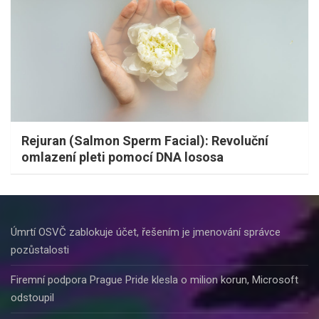
Rejuran (Salmon Sperm Facial): Revoluční
omlazení pleti pomocí DNA lososa
Úmrtí OSVČ zablokuje účet, řešením je jmenování správce
pozůstalosti
Firemní podpora Prague Pride klesla o milion korun, Microsoft
odstoupil