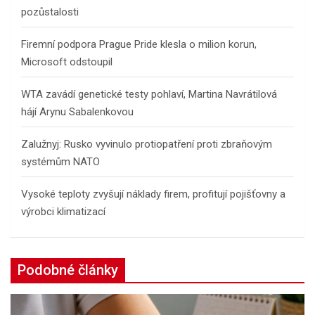
pozůstalosti
Firemní podpora Prague Pride klesla o milion korun,
Microsoft odstoupil
WTA zavádí genetické testy pohlaví, Martina Navrátilová
hájí Arynu Sabalenkovou
Zalužnyj: Rusko vyvinulo protiopatření proti zbraňovým
systémům NATO
Vysoké teploty zvyšují náklady firem, profitují pojišťovny a
výrobci klimatizací
Podobné články