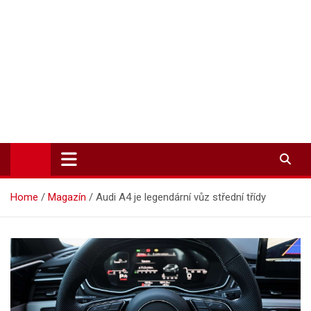
Zpravodajství-info.cz
Aktuality a informace on-line
Home
Magazín
Audi A4 je legendární vůz střední třídy