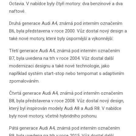
Octavia. V nabídce byly čtyři motory: dva benzinové a dva
naftové.
Druhá generace Audi A4, známá pod interním označením
B6, byla představena v roce 2000. Vůz dostal nový design a
také nové motory, které byly úspornější a výkonnější.
Třetí generace Audi A4, známá pod interním označením
B7, byla uvedena na trh v roce 2004. Vůz dostal další
modernizaci designu a také nové technologie, jako
například systém start-stop nebo tempomat s adaptivním
zpomalováním.
Čtvrtá generace Audi A4, známá pod interním označením
B8, byla představena v roce 2008. Vůz dostal nový design,
který byl inspirován modely Audi A8 a Audi R8. V nabídce
byly nové motory, včetně hybridního pohonu.
Pátá generace Audi A4, známá pod interním označením
B9, byla uvedena na trh v roce 2015. Vůz dostal další