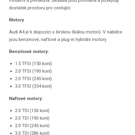
moderní a přehledná. Sedadla jsou pohodlná a poskytují
dostatek prostoru pro cestující.
Motory
Audi A4 je k dispozici s širokou škálou motorů. V nabídce
jsou benzinové, naftové a plug-in hybridní motory.
Benzínové motory:
1.5 TFSI (150 koní)
2.0 TFSI (190 koní)
2.0 TFSI (245 koní)
3.0 TFSI (354 koní)
Naftové motory:
2.0 TDI (150 koní)
2.0 TDI (190 koní)
2.0 TDI (245 koní)
3.0 TDI (286 koní)