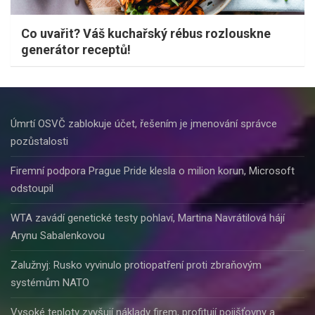
Co uvařit? Váš kuchařský rébus rozlouskne
generátor receptů!
Úmrtí OSVČ zablokuje účet, řešením je jmenování správce
pozůstalosti
Firemní podpora Prague Pride klesla o milion korun, Microsoft
odstoupil
WTA zavádí genetické testy pohlaví, Martina Navrátilová hájí
Arynu Sabalenkovou
Zalužnyj: Rusko vyvinulo protiopatření proti zbraňovým
systémům NATO
Vysoké teploty zvyšují náklady firem, profitují pojišťovny a