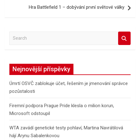
Hra Battlefield 1 – dobývání první světové války
S
e
a
r
c
Nejnovější příspěvky
h
Úmrtí OSVČ zablokuje účet, řešením je jmenování správce
pozůstalosti
Firemní podpora Prague Pride klesla o milion korun,
Microsoft odstoupil
WTA zavádí genetické testy pohlaví, Martina Navrátilová
hájí Arynu Sabalenkovou