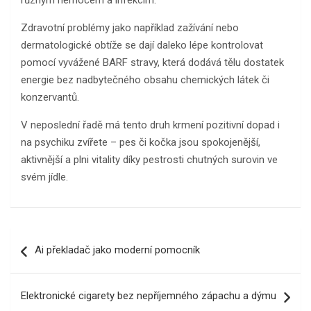
různým nemocem a infekcím.
Zdravotní problémy jako například zažívání nebo
dermatologické obtíže se dají daleko lépe kontrolovat
pomocí vyvážené BARF stravy, která dodává tělu dostatek
energie bez nadbytečného obsahu chemických látek či
konzervantů.
V neposlední řadě má tento druh krmení pozitivní dopad i
na psychiku zvířete – pes či kočka jsou spokojenější,
aktivnější a plni vitality díky pestrosti chutných surovin ve
svém jídle.
Navigace
Ai překladač jako moderní pomocník
pro
příspěvek
Elektronické cigarety bez nepříjemného zápachu a dýmu