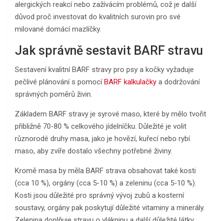
alergických reakcí nebo zažívácím problémů, což je další
důvod proč investovat do kvalitních surovin pro své
milované domácí mazlíčky.
Jak správně sestavit BARF stravu
Sestavení kvalitní BARF stravy pro psy a kočky vyžaduje
pečlivé plánování s pomocí
BARF kalkulačky
a dodržování
správných poměrů živin.
Základem BARF stravy je syrové maso, které by mělo tvořit
přibližně 70-80 % celkového jídelníčku. Důležité je volit
různorodé druhy masa, jako je hovězí, kuřecí nebo rybí
maso, aby zvíře dostalo všechny potřebné živiny.
Kromě masa by měla BARF strava obsahovat také kosti
(cca 10 %), orgány (cca 5-10 %) a zeleninu (cca 5-10 %).
Kosti jsou důležité pro správný vývoj zubů a kosterní
soustavy, orgány pak poskytují důležité vitaminy a minerály.
Zelenina doplňuje stravu o vlákninu a další důležité látky.