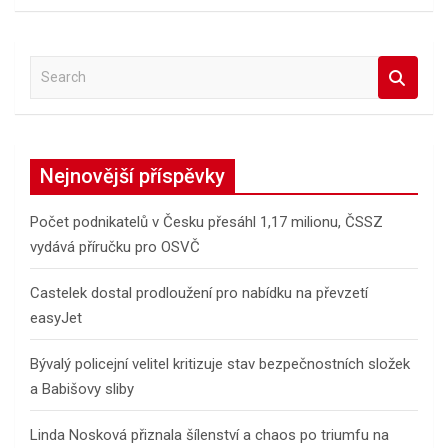
S
e
a
r
c
Nejnovější příspěvky
h
Počet podnikatelů v Česku přesáhl 1,17 milionu, ČSSZ
vydává příručku pro OSVČ
Castelek dostal prodloužení pro nabídku na převzetí
easyJet
Bývalý policejní velitel kritizuje stav bezpečnostních složek
a Babišovy sliby
Linda Nosková přiznala šílenství a chaos po triumfu na