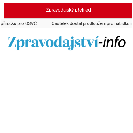
Skip
Zpravodajský přehled
to
content
ku pro OSVČ
Castelek dostal prodloužení pro nabídku na převz