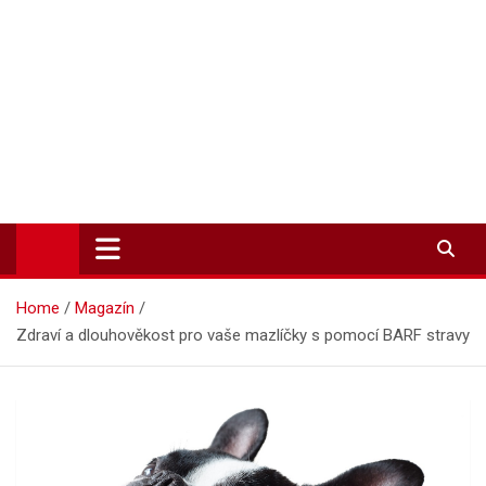
Zpravodajství-info.cz
Aktuality a informace on-line
Home
Magazín
Zdraví a dlouhověkost pro vaše mazlíčky s pomocí BARF stravy