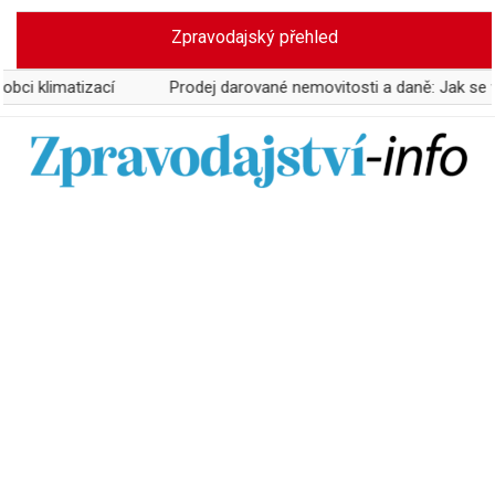
Skip
Zpravodajský přehled
to
content
atizací
Prodej darované nemovitosti a daně: Jak se vyhnout