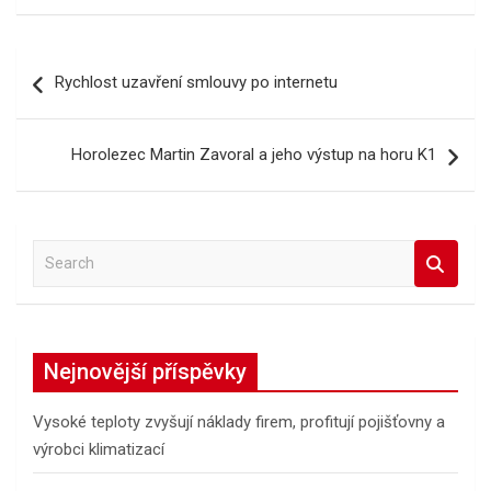
Navigace
Rychlost uzavření smlouvy po internetu
pro
příspěvek
Horolezec Martin Zavoral a jeho výstup na horu K1
S
e
a
r
c
Nejnovější příspěvky
h
Vysoké teploty zvyšují náklady firem, profitují pojišťovny a
výrobci klimatizací