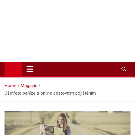
Zpravodajství-info.cz
Aktuality a informace on-line
Home
Magazín
Ušetřete peníze s online cestovním pojištěním