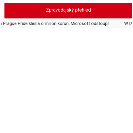
Skip
Zpravodajský přehled
to
content
ide klesla o milion korun, Microsoft odstoupil
WTA zavádí gen