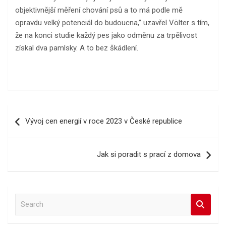
objektivnější měření chování psů a to má podle mě
opravdu velký potenciál do budoucna,” uzavřel Völter s tím,
že na konci studie každý pes jako odměnu za trpělivost
získal dva pamlsky. A to bez škádlení.
Navigace
Vývoj cen energií v roce 2023 v České republice
pro
příspěvek
Jak si poradit s prací z domova
S
e
a