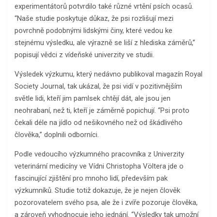
experimentátorů potvrdilo také různé vrtění psích ocasů.
“Naše studie poskytuje důkaz, že psi rozlišují mezi
povrchně podobnými lidskými činy, které vedou ke
stejnému výsledku, ale výrazně se liší z hlediska záměrů,”
popisují vědci z vídeňské univerzity ve studii.
Výsledek výzkumu, který nedávno publikoval magazín Royal
Society Journal, tak ukázal, že psi vidí v pozitivnějším
světle lidi, kteří jim pamlsek chtějí dát, ale jsou jen
neohrabaní, než ti, kteří je záměrně popichují. “Psi proto
čekali déle na jídlo od nešikovného než od škádlivého
člověka,” doplnili odborníci.
Podle vedoucího výzkumného pracovníka z Univerzity
veterinární medicíny ve Vídni Christopha Völtera jde o
fascinující zjištění pro mnoho lidí, především pak
výzkumníků. Studie totiž dokazuje, že je nejen člověk
pozorovatelem svého psa, ale že i zvíře pozoruje člověka,
a zároveň vyhodnocuje jeho jednání. “Výsledky tak umožní