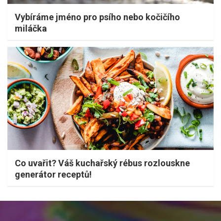
Vybíráme jméno pro psího nebo kočičího
miláčka
Co uvařit? Váš kuchařský rébus rozlouskne
generátor receptů!