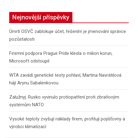
r
c
Nejnovější příspěvky
h
Úmrtí OSVČ zablokuje účet, řešením je jmenování správce
pozůstalosti
Firemní podpora Prague Pride klesla o milion korun,
Microsoft odstoupil
WTA zavádí genetické testy pohlaví, Martina Navrátilová
hájí Arynu Sabalenkovou
Zalužnyj: Rusko vyvinulo protiopatření proti zbraňovým
systémům NATO
Vysoké teploty zvyšují náklady firem, profitují pojišťovny a
výrobci klimatizací