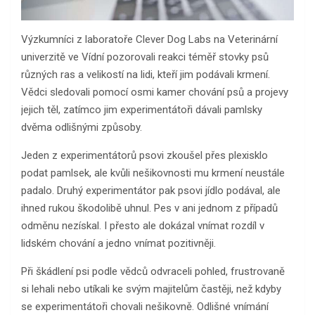
Výzkumníci z laboratoře Clever Dog Labs na Veterinární
univerzitě ve Vídní pozorovali reakci téměř stovky psů
různých ras a velikostí na lidi, kteří jim podávali krmení.
Vědci sledovali pomocí osmi kamer chování psů a projevy
jejich těl, zatímco jim experimentátoři dávali pamlsky
dvěma odlišnými způsoby.
Jeden z experimentátorů psovi zkoušel přes plexisklo
podat pamlsek, ale kvůli nešikovnosti mu krmení neustále
padalo. Druhý experimentátor pak psovi jídlo podával, ale
ihned rukou škodolibě uhnul. Pes v ani jednom z případů
odměnu nezískal. I přesto ale dokázal vnímat rozdíl v
lidském chování a jedno vnímat pozitivněji.
Při škádlení psi podle vědců odvraceli pohled, frustrovaně
si lehali nebo utíkali ke svým majitelům častěji, než kdyby
se experimentátoři chovali nešikovně. Odlišné vnímání