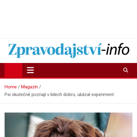
Zpravodajství-info.cz
Aktuality a informace on-line
Home
Magazín
Psi skutečně poznají v lidech dobro, ukázal experiment