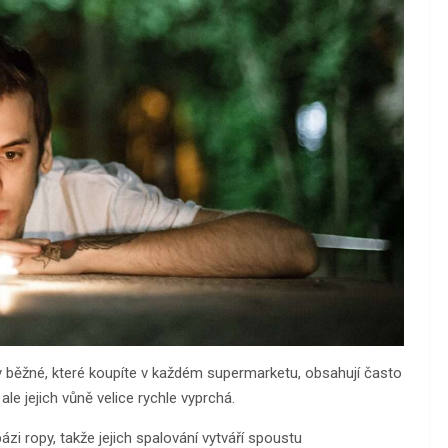
y běžné, které koupíte v každém supermarketu, obsahují často
le jejich vůně velice rychle vyprchá.
zi ropy, takže jejich spalování vytváří spoustu