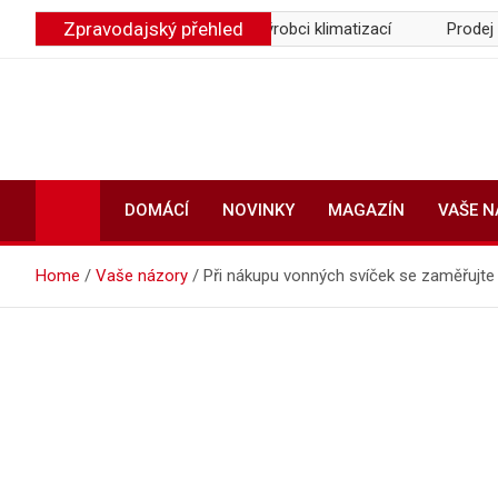
Skip
Zpravodajský přehled
profitují pojišťovny a výrobci klimatizací
Prodej darované nem
to
content
DOMÁCÍ
NOVINKY
MAGAZÍN
VAŠE 
Home
Vaše názory
Při nákupu vonných svíček se zaměřujte p