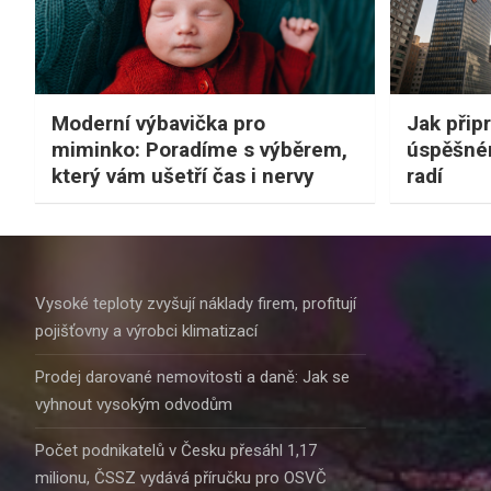
Moderní výbavička pro
Jak připr
miminko: Poradíme s výběrem,
úspěšné
který vám ušetří čas i nervy
radí
Vysoké teploty zvyšují náklady firem, profitují
pojišťovny a výrobci klimatizací
Prodej darované nemovitosti a daně: Jak se
vyhnout vysokým odvodům
Počet podnikatelů v Česku přesáhl 1,17
milionu, ČSSZ vydává příručku pro OSVČ