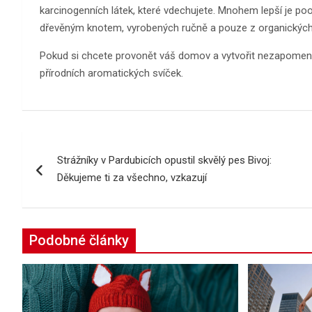
karcinogenních látek, které vdechujete. Mnohem lepší je po
dřevěným knotem, vyrobených ručně a pouze z organických 
Pokud si chcete provonět váš domov a vytvořit nezapomenu
přírodních aromatických svíček.
Navigace
Strážníky v Pardubicích opustil skvělý pes Bivoj:
pro
Děkujeme ti za všechno, vzkazují
příspěvek
Podobné články