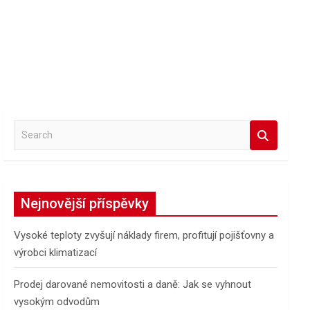
S
e
a
r
c
Nejnovější příspěvky
h
Vysoké teploty zvyšují náklady firem, profitují pojišťovny a
výrobci klimatizací
Prodej darované nemovitosti a daně: Jak se vyhnout
vysokým odvodům