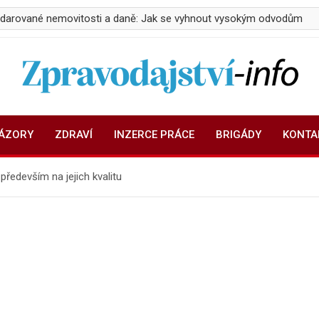
ovitosti a daně: Jak se vyhnout vysokým odvodům
Počet pod
Zpravodajství-info.cz
Aktuality a informace on-line
NÁZORY
ZDRAVÍ
INZERCE PRÁCE
BRIGÁDY
KONTA
ředevším na jejich kvalitu