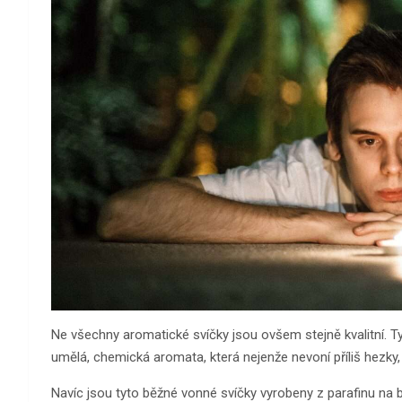
Ne všechny aromatické svíčky jsou ovšem stejně kvalitní. T
umělá, chemická aromata, která nejenže nevoní příliš hezky, a
Navíc jsou tyto běžné vonné svíčky vyrobeny z parafinu na bá