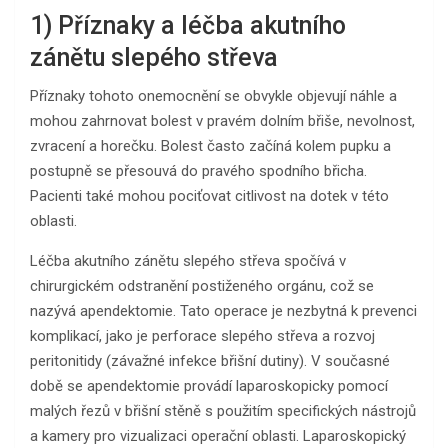
1) Příznaky a léčba akutního
zánětu slepého střeva
Příznaky tohoto onemocnění se obvykle objevují náhle a
mohou zahrnovat bolest v pravém dolním břiše, nevolnost,
zvracení a horečku. Bolest často začíná kolem pupku a
postupně se přesouvá do pravého spodního břicha.
Pacienti také mohou pociťovat citlivost na dotek v této
oblasti.
Léčba akutního zánětu slepého střeva spočívá v
chirurgickém odstranění postiženého orgánu, což se
nazývá apendektomie. Tato operace je nezbytná k prevenci
komplikací, jako je perforace slepého střeva a rozvoj
peritonitidy (závažné infekce břišní dutiny). V současné
době se apendektomie provádí laparoskopicky pomocí
malých řezů v břišní stěně s použitím specifických nástrojů
a kamery pro vizualizaci operační oblasti. Laparoskopický