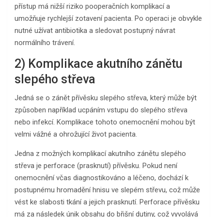
přístup má nižší riziko pooperačních komplikací a
umožňuje rychlejší zotavení pacienta. Po operaci je obvykle
nutné užívat antibiotika a sledovat postupný návrat
normálního trávení.
2) Komplikace akutního zánětu
slepého střeva
Jedná se o zánět přívěsku slepého střeva, který může být
způsoben například ucpáním vstupu do slepého střeva
nebo infekcí. Komplikace tohoto onemocnění mohou být
velmi vážné a ohrožující život pacienta.
Jedna z možných komplikací akutního zánětu slepého
střeva je perforace (prasknutí) přívěsku. Pokud není
onemocnění včas diagnostikováno a léčeno, dochází k
postupnému hromadění hnisu ve slepém střevu, což může
vést ke slabosti tkání a jejich prasknutí. Perforace přívěsku
má za následek únik obsahu do břišní dutiny, což vyvolává