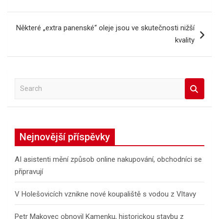
příspěvek
Některé „extra panenské“ oleje jsou ve skutečnosti nižší
kvality
S
e
a
r
c
Nejnovější příspěvky
h
AI asistenti mění způsob online nakupování, obchodníci se
připravují
V Holešovicích vznikne nové koupaliště s vodou z Vltavy
Petr Makovec obnovil Kamenku, historickou stavbu z