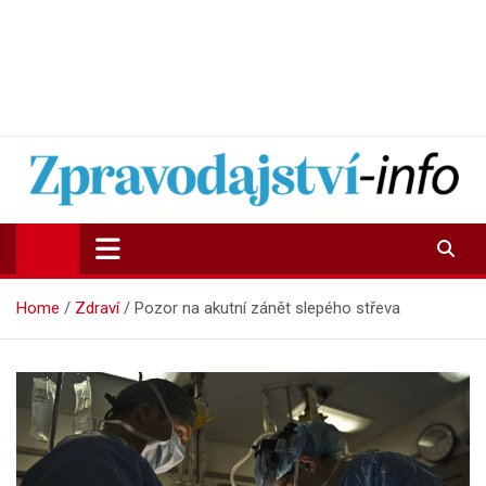
Zpravodajství-info.cz
Aktuality a informace on-line
Home
Zdraví
Pozor na akutní zánět slepého střeva