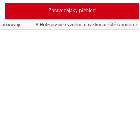
Skip
Zpravodajský přehled
to
content
í
V Holešovicích vznikne nové koupaliště s vodou z Vltavy