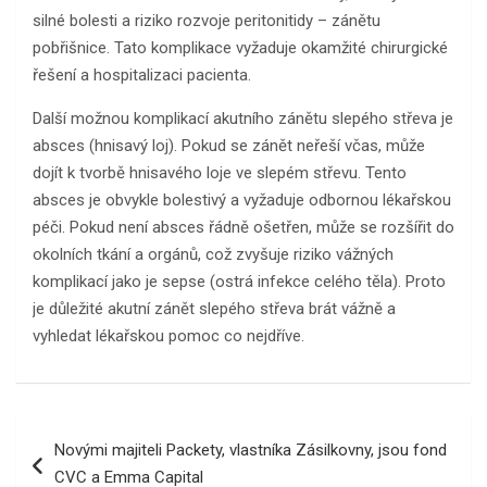
silné bolesti a riziko rozvoje peritonitidy – zánětu
pobřišnice. Tato komplikace vyžaduje okamžité chirurgické
řešení a hospitalizaci pacienta.
Další možnou komplikací akutního zánětu slepého střeva je
absces (hnisavý loj). Pokud se zánět neřeší včas, může
dojít k tvorbě hnisavého loje ve slepém střevu. Tento
absces je obvykle bolestivý a vyžaduje odbornou lékařskou
péči. Pokud není absces řádně ošetřen, může se rozšířit do
okolních tkání a orgánů, což zvyšuje riziko vážných
komplikací jako je sepse (ostrá infekce celého těla). Proto
je důležité akutní zánět slepého střeva brát vážně a
vyhledat lékařskou pomoc co nejdříve.
Navigace
Novými majiteli Packety, vlastníka Zásilkovny, jsou fond
pro
CVC a Emma Capital