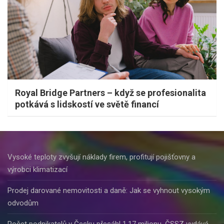
Royal Bridge Partners – když se profesionalita
potkává s lidskostí ve světě financí
Vysoké teploty zvyšují náklady firem, profitují pojišťovny a
výrobci klimatizací
Prodej darované nemovitosti a daně: Jak se vyhnout vysokým
odvodům
Počet podnikatelů v Česku přesáhl 1,17 milionu, ČSSZ vydává