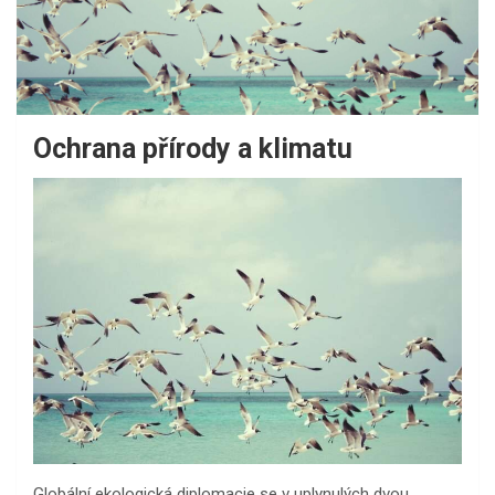
Ochrana přírody a klimatu
Globální ekologická diplomacie se v uplynulých dvou