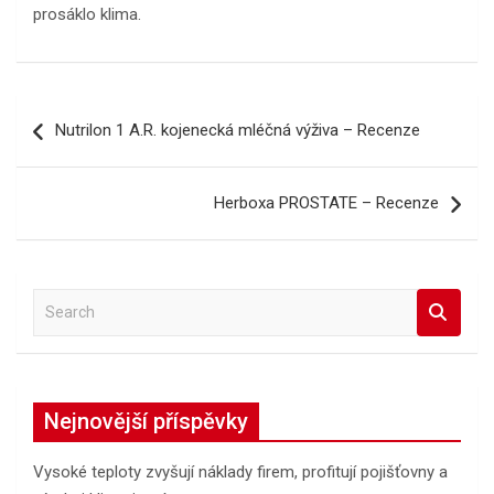
prosáklo klima.
Navigace
Nutrilon 1 A.R. kojenecká mléčná výživa – Recenze
pro
příspěvek
Herboxa PROSTATE – Recenze
S
e
a
r
c
Nejnovější příspěvky
h
Vysoké teploty zvyšují náklady firem, profitují pojišťovny a