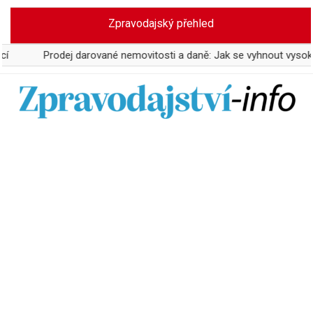
Skip
Zpravodajský přehled
to
content
Prodej darované nemovitosti a daně: Jak se vyhnout vysokým odvo