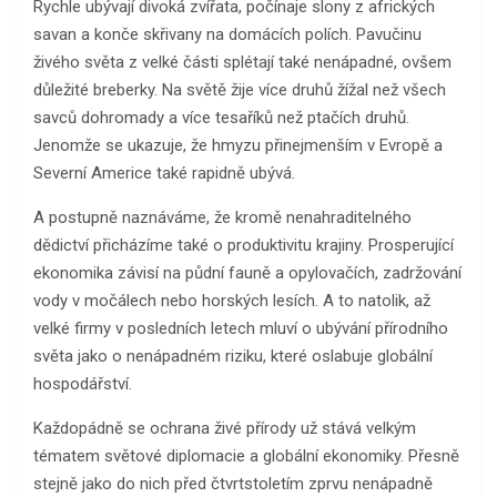
Rychle ubývají divoká zvířata, počínaje slony z afrických
savan a konče skřivany na domácích polích. Pavučinu
živého světa z velké části splétají také nenápadné, ovšem
důležité breberky. Na světě žije více druhů žížal než všech
savců dohromady a více tesaříků než ptačích druhů.
Jenomže se ukazuje, že hmyzu přinejmenším v Evropě a
Severní Americe také rapidně ubývá.
A postupně naznáváme, že kromě nenahraditelného
dědictví přicházíme také o produktivitu krajiny. Prosperující
ekonomika závisí na půdní fauně a opylovačích, zadržování
vody v močálech nebo horských lesích. A to natolik, až
velké firmy v posledních letech mluví o ubývání přírodního
světa jako o nenápadném riziku, které oslabuje globální
hospodářství.
Každopádně se ochrana živé přírody už stává velkým
tématem světové diplomacie a globální ekonomiky. Přesně
stejně jako do nich před čtvrtstoletím zprvu nenápadně