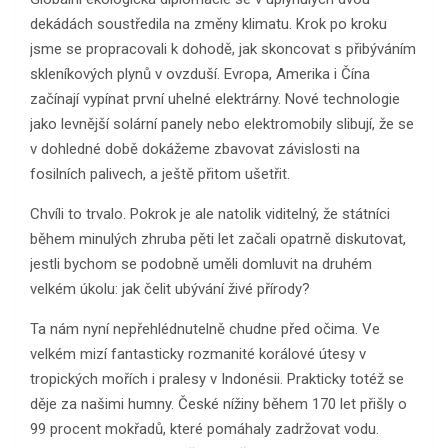
dekádách soustředila na změny klimatu. Krok po kroku
jsme se propracovali k dohodě, jak skoncovat s přibýváním
skleníkových plynů v ovzduší. Evropa, Amerika i Čína
začínají vypínat první uhelné elektrárny. Nové technologie
jako levnější solární panely nebo elektromobily slibují, že se
v dohledné době dokážeme zbavovat závislosti na
fosilních palivech, a ještě přitom ušetřit.
Chvíli to trvalo. Pokrok je ale natolik viditelný, že státníci
během minulých zhruba pěti let začali opatrně diskutovat,
jestli bychom se podobně uměli domluvit na druhém
velkém úkolu: jak čelit ubývání živé přírody?
Ta nám nyní nepřehlédnutelně chudne před očima. Ve
velkém mizí fantasticky rozmanité korálové útesy v
tropických mořích i pralesy v Indonésii. Prakticky totéž se
děje za našimi humny. České nížiny během 170 let přišly o
99 procent mokřadů, které pomáhaly zadržovat vodu.