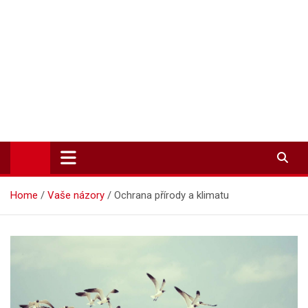
Zpravodajství-info.cz
Aktuality a informace on-line
Home
Vaše názory
Ochrana přírody a klimatu