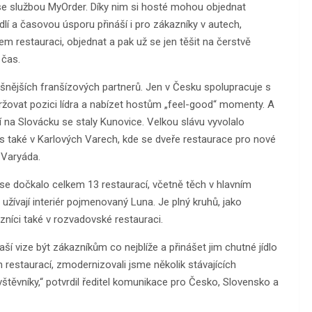
se službou MyOrder. Díky nim si hosté mohou objednat
lí a časovou úsporu přináší i pro zákazníky v autech,
dem restauraci, objednat a pak už se jen těšit na čerstvě
 čas.
šnějších franšízových partnerů. Jen v Česku spolupracuje s
udržovat pozici lídra a nabízet hostům „feel-good“ momenty. A
í na Slovácku se staly Kunovice. Velkou slávu vyvolalo
’s také v Karlových Varech, kde se dveře restaurace pro nové
 Varyáda.
 se dočkalo celkem 13 restaurací, včetně těch v hlavním
užívají interiér pojmenovaný Luna. Je plný kruhů, jako
zníci také v rozvadovské restauraci.
í vize být zákazníkům co nejblíže a přinášet jim chutné jídlo
 restaurací, zmodernizovali jsme několik stávajících
těvníky,“ potvrdil ředitel komunikace pro Česko, Slovensko a