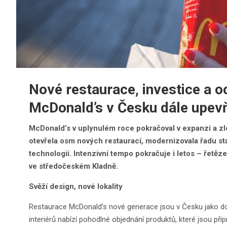
Nové restaurace, investice a o
McDonald’s v Česku dále upevňu
McDonald’s v uplynulém roce pokračoval v expanzi a z
otevřela osm nových restaurací, modernizovala řadu stáv
technologií. Intenzivní tempo pokračuje i letos – řetěze
ve středočeském Kladně.
Svěží design, nové lokality
Restaurace McDonald’s nové generace jsou v Česku jako dom
interiérů nabízí pohodlné objednání produktů, které jsou p