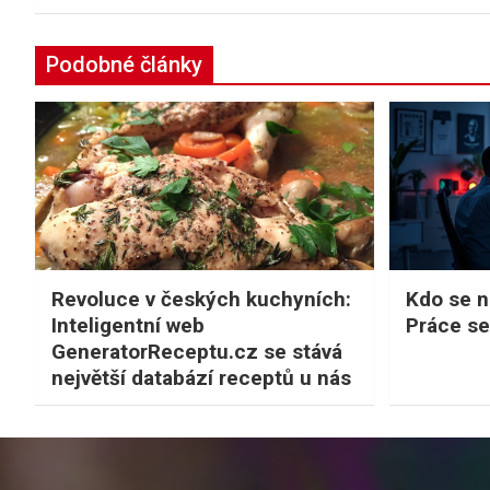
příspěvek
Podobné články
Revoluce v českých kuchyních:
Kdo se na
Inteligentní web
Práce se
GeneratorReceptu.cz se stává
největší databází receptů u nás