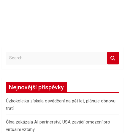
S
e
a
r
c
Nejnovější příspěvky
h
Úzkokolejka získala osvědčení na pět let, plánuje obnovu
tratí
Čína zakázala AI partnerství, USA zavádí omezení pro
virtuální vztahy