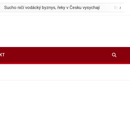
čí vodácký byznys, řeky v Česku vysychají
Bývalý inženýr Spac
KT