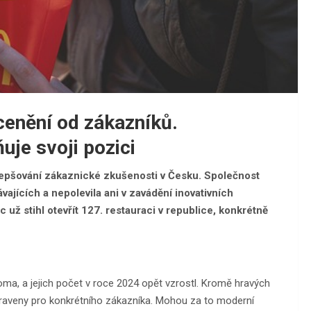
cenění od zákazníků.
je svoji pozici
lepšování zákaznické zkušenosti v Česku. Společnost
ajících a nepolevila ani v zavádění inovativních
c už stihl otevřít 127. restauraci v republice, konkrétně
a, a jejich počet v roce 2024 opět vzrostl. Kromě hravých
řipraveny pro konkrétního zákazníka. Mohou za to moderní