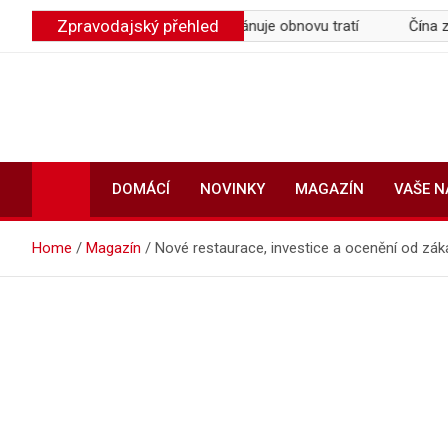
Skip
Zpravodajský přehled
la osvědčení na pět let, plánuje obnovu tratí
Čína zakázala AI 
to
content
DOMÁCÍ
NOVINKY
MAGAZÍN
VAŠE 
Home
Magazín
Nové restaurace, investice a ocenění od zák