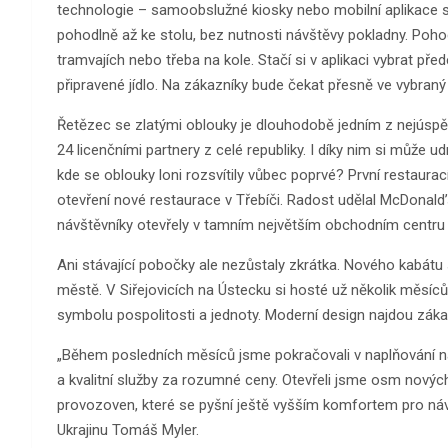
technologie – samoobslužné kiosky nebo mobilní aplikace 
pohodlně až ke stolu, bez nutnosti návštěvy pokladny. Pohod
tramvajích nebo třeba na kole. Stačí si v aplikaci vybrat pře
připravené jídlo. Na zákazníky bude čekat přesně ve vybraný
Řetězec se zlatými oblouky je dlouhodobě jedním z nejúspě
24 licenčními partnery z celé republiky. I díky nim si může 
kde se oblouky loni rozsvítily vůbec poprvé? První restaurac
otevření nové restaurace v Třebíči. Radost udělal McDonald
návštěvníky otevřely v tamním největším obchodním centru
Ani stávající pobočky ale nezůstaly zkrátka. Nového kabátu
městě. V Siřejovicích na Ústecku si hosté už několik měsíců 
symbolu pospolitosti a jednoty. Moderní design najdou záka
„Během posledních měsíců jsme pokračovali v naplňování naš
a kvalitní služby za rozumné ceny. Otevřeli jsme osm nových
provozoven, které se pyšní ještě vyšším komfortem pro návš
Ukrajinu Tomáš Myler.