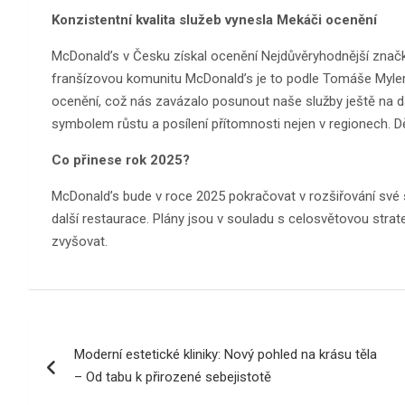
Konzistentní kvalita služeb vynesla Mekáči ocenění
McDonald’s v Česku získal ocenění Nejdůvěryhodnější značk
franšízovou komunitu McDonald’s je to podle Tomáše Mylera
ocenění, což nás zavázalo posunout naše služby ještě na da
symbolem růstu a posílení přítomnosti nejen v regionech. D
Co přinese rok 2025?
McDonald’s bude v roce 2025 pokračovat v rozšiřování své 
další restaurace. Plány jsou v souladu s celosvětovou strat
zvyšovat.
Navigace
Moderní estetické kliniky: Nový pohled na krásu těla
pro
– Od tabu k přirozené sebejistotě