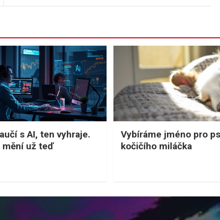
učí s AI, ten vyhraje.
Vybíráme jméno pro p
 mění už teď
kočičího miláčka