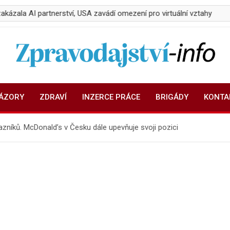
partnerství, USA zavádí omezení pro virtuální vztahy
Sucho ni
Zpravodajství-info.cz
Aktuality a informace on-line
NÁZORY
ZDRAVÍ
INZERCE PRÁCE
BRIGÁDY
KONTA
azníků. McDonald’s v Česku dále upevňuje svoji pozici