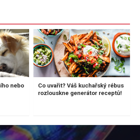
sího nebo
Co uvařit? Váš kuchařský rébus
rozlouskne generátor receptů!