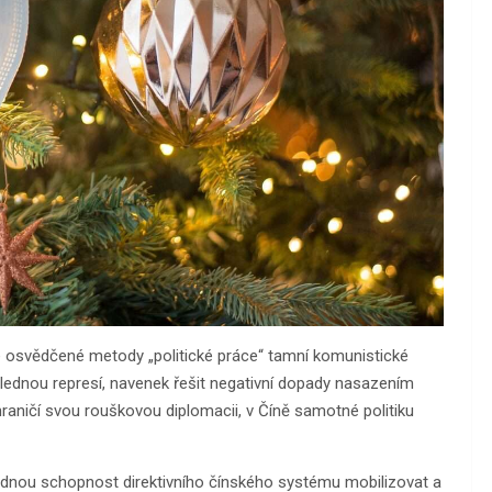
je osvědčené metody „politické práce“ tamní komunistické
ednou represí, navenek řešit negativní dopady nasazením
raničí svou rouškovou diplomacii, v Číně samotné politiku
řádnou schopnost direktivního čínského systému mobilizovat a