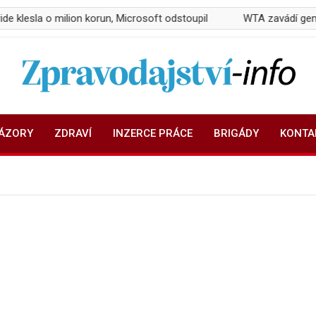
ion korun, Microsoft odstoupil
WTA zavádí genetické testy poh
Zpravodajství-info.cz
Aktuality a informace on-line
NÁZORY
ZDRAVÍ
INZERCE PRÁCE
BRIGÁDY
KONTA