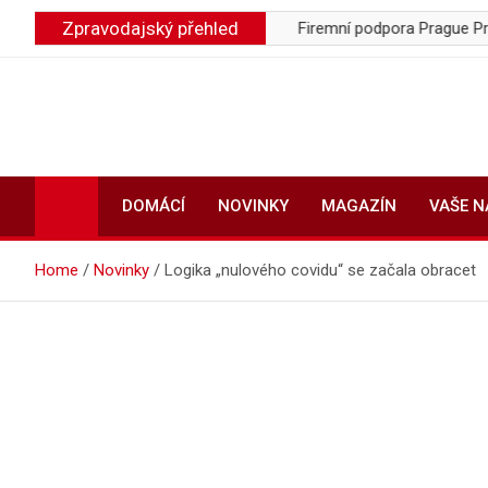
Skip
Zpravodajský přehled
rávce pozůstalosti
Firemní podpora Prague Pride klesla o mil
to
content
DOMÁCÍ
NOVINKY
MAGAZÍN
VAŠE 
Home
Novinky
Logika „nulového covidu“ se začala obracet