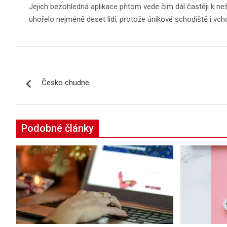
Jejich bezohledná aplikace přitom vede čím dál častěji k ne
uhořelo nejméně deset lidí, protože únikové schodiště i vc
Navigace
Česko chudne
pro
příspěvek
Podobné články