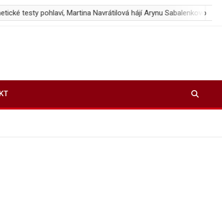
laví, Martina Navrátilová hájí Arynu Sabalenkovou
Zalužnyj: 
KT