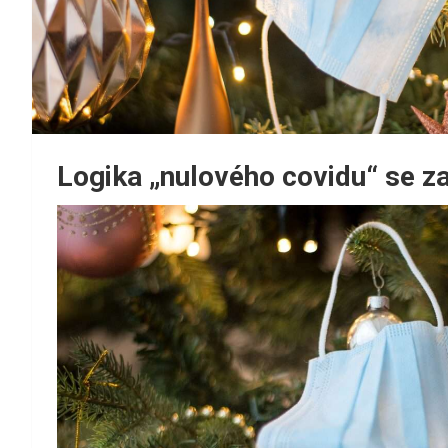
Logika „nulového covidu“ se z