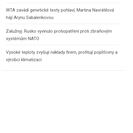
WTA zavádí genetické testy pohlaví, Martina Navrátilová
hájí Arynu Sabalenkovou
Zalužnyj: Rusko vyvinulo protiopatření proti zbraňovým
systémům NATO
Vysoké teploty zvyšují náklady firem, profitují pojišťovny a
výrobci klimatizací