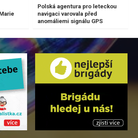
Polská agentura pro leteckou
 Marie
navigaci varovala před
anomáliemi signálu GPS