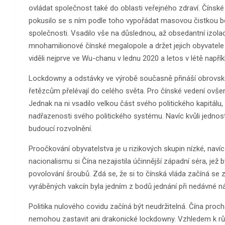
ovládat společnost také do oblasti veřejného zdraví. Čínské ve
pokusilo se s ním podle toho vypořádat masovou čistkou bez
společnosti. Vsadilo vše na důslednou, až obsedantní izolac
mnohamilionové čínské megalopole a držet jejich obyvatele
viděli nejprve ve Wu-chanu v lednu 2020 a letos v létě napřík
Lockdowny a odstávky ve výrobě současně přináší obrovské
řetězcům přelévají do celého světa. Pro čínské vedení ovšem 
Jednak na ni vsadilo velkou část svého politického kapitálu
nadřazenosti svého politického systému. Navíc kvůli jedno
budoucí rozvolnění.
Proočkování obyvatelstva je u rizikových skupin nízké, na
nacionalismu si Čína nezajistila účinnější západní séra, je
povolování šroubů. Zdá se, že si to čínská vláda začíná 
vyráběných vakcín byla jedním z bodů jednání při nedávné n
Politika nulového covidu začíná být neudržitelná. Čína prochá
nemohou zastavit ani drakonické lockdowny. Vzhledem k růst