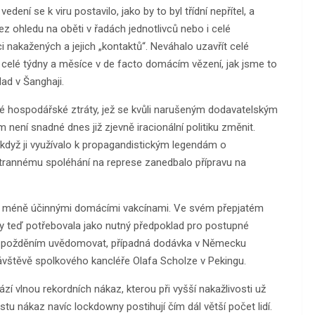
dení se k viru postavilo, jako by to byl třídní nepřítel, a
 ohledu na oběti v řadách jednotlivců nebo i celé
i nakažených a jejich „kontaktů“. Neváhalo uzavřít celé
 celé týdny a měsíce v de facto domácím vězení, jak jsme to
lad v Šanghaji.
 hospodářské ztráty, jež se kvůli narušeným dodavatelským
není snadné dnes již zjevně iracionální politiku změnit.
, když ji využívalo k propagandistickým legendám o
strannému spoléhání na represe zanedbalo přípravu na
víc méně účinnými domácími vakcínami. Ve svém přepjatém
ž by teď potřebovala jako nutný předpoklad pro postupné
se zpožděním uvědomovat, případná dodávka v Německu
ávštěvě spolkového kancléře Olafa Scholze v Pekingu.
zí vlnou rekordních nákaz, kterou při vyšší nakažlivosti už
u nákaz navíc lockdowny postihují čím dál větší počet lidí.