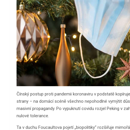
Čínský postup proti pandemii koronaviru v podstatě kopíru
strany – na domácí scéně všechno nepohodlné vymýtit důsl
masivní propagandy. Po vypuknutí covidu rozjel Peking v zah
nulové tolerance.
Ta v duchu Foucaultova pojetí „biopolitiky“ rozšiřuje mimo