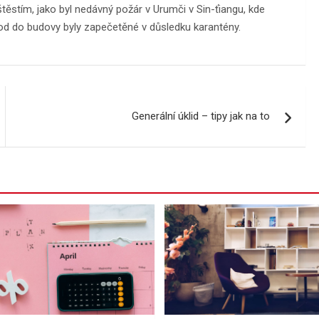
štěstím, jako byl nedávný požár v Urumči v Sin-ťiangu, kde
hod do budovy byly zapečetěné v důsledku karantény.
Generální úklid – tipy jak na to