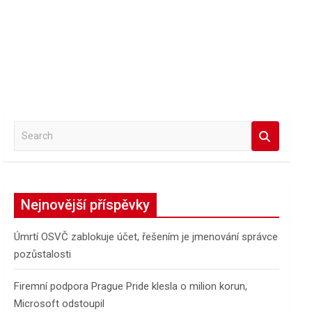
S
e
a
r
c
Nejnovější příspěvky
h
Úmrtí OSVČ zablokuje účet, řešením je jmenování správce
pozůstalosti
Firemní podpora Prague Pride klesla o milion korun,
Microsoft odstoupil