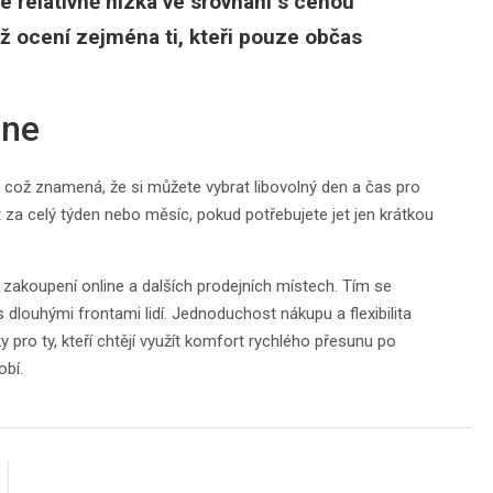
e relativně nízká ve srovnání s cenou
ž ocení zejména ti, kteři pouze občas
dne
 což znamená, že si můžete vybrat libovolný den a čas pro
 za celý týden nebo měsíc, pokud potřebujete jet jen krátkou
 zakoupení online a dalších prodejních místech. Tím se
 dlouhými frontami lidí. Jednoduchost nákupu a flexibilita
y pro ty, kteří chtějí využít komfort rychlého přesunu po
obí.