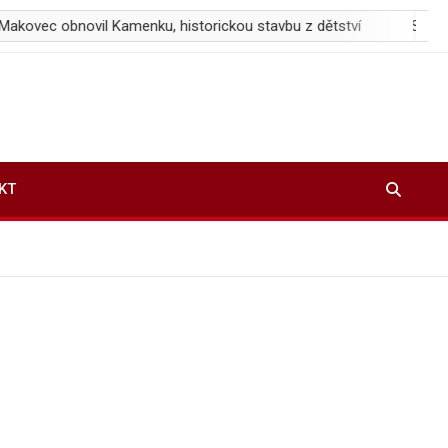
ovil Kamenku, historickou stavbu z dětství
Sparta prohrála s
KT