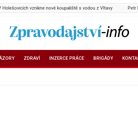
h vznikne nové koupaliště s vodou z Vltavy
Petr Makovec obn
Zpravodajství-info.cz
Aktuality a informace on-line
NÁZORY
ZDRAVÍ
INZERCE PRÁCE
BRIGÁDY
KONTA