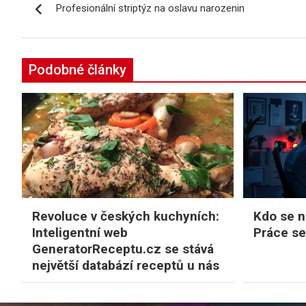
Profesionální striptýz na oslavu narozenin
pro
příspěvek
Podobné články
Revoluce v českých kuchyních:
Kdo se na
Inteligentní web
Práce se
GeneratorReceptu.cz se stává
největší databází receptů u nás