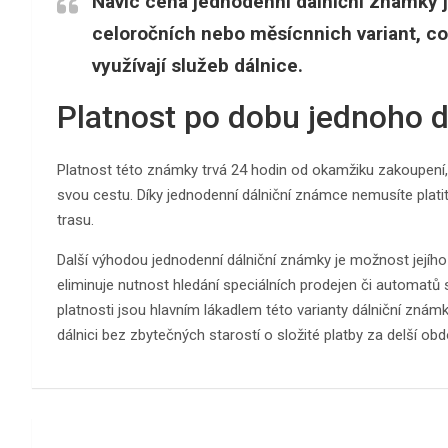
Navíc cena jednodenní dálniční známky j
celoročních nebo měsícnnich variant, co
využívají služeb dálnice.
Platnost po dobu jednoho 
Platnost této známky trvá 24 hodin od okamžiku zakoupení,
svou cestu. Díky jednodenní dálniční známce nemusíte platit
trasu.
Další výhodou jednodenní dálniční známky je možnost jejího
eliminuje nutnost hledání speciálních prodejen či automatů s
platnosti jsou hlavním lákadlem této varianty dálniční známk
dálnici bez zbytečných starostí o složité platby za delší obd
Navigace