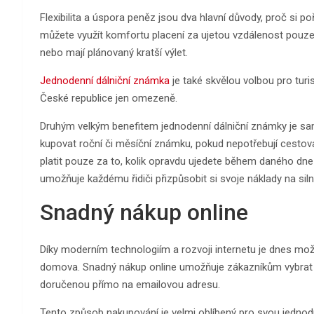
Flexibilita a úspora peněz jsou dva hlavní důvody, proč si po
můžete využít komfortu placení za ujetou vzdálenost pouze na
nebo mají plánovaný kratší výlet.
Jednodenní dálniční známka
je také skvělou volbou pro turis
České republice jen omezeně.
Druhým velkým benefitem jednodenní dálniční známky je sa
kupovat roční či měsíční známku, pokud nepotřebují cestov
platit pouze za to, kolik opravdu ujedete během daného dne 
umožňuje každému řidiči přizpůsobit si svoje náklady na siln
Snadný nákup online
Díky moderním technologiím a rozvoji internetu je dnes mož
domova. Snadný nákup online umožňuje zákazníkům vybrat si
doručenou přímo na emailovou adresu.
Tento způsob nakupování je velmi oblíbený pro svou jednodu