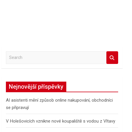
S
e
a
r
c
Nejnovější příspěvky
h
AI asistenti mění způsob online nakupování, obchodníci
se připravují
V Holešovicích vznikne nové koupaliště s vodou z Vltavy