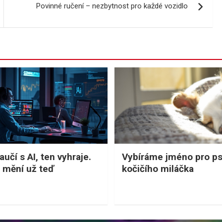
Povinné ručení – nezbytnost pro každé vozidlo
učí s AI, ten vyhraje.
Vybíráme jméno pro p
 mění už teď
kočičího miláčka