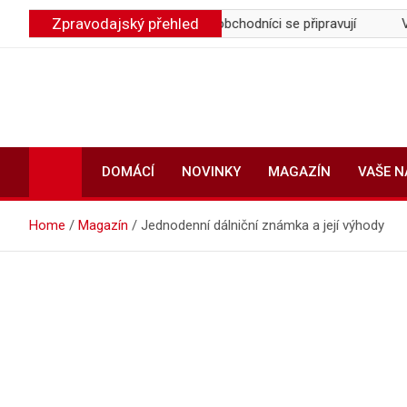
Skip
Zpravodajský přehled
ůsob online nakupování, obchodníci se připravují
V Holešovicíc
to
content
DOMÁCÍ
NOVINKY
MAGAZÍN
VAŠE 
Home
Magazín
Jednodenní dálniční známka a její výhody