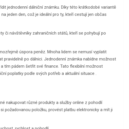
řídit jednodenní dálniční známku. Díky této krátkodobé variantě
 jeden den, což je ideální pro ty, kteří cestují jen občas
ty či návštěvníky zahraničních států, kteří se pohybují po
mozřejmě úspora peněz. Mnoha lidem se nemusí vyplatit
at pravidelně po dálnici. Jednodenní známka nabídne možnost
a tím pádem šetřit své finance. Tato flexibilní možnost
iční poplatky podle svých potřeb a aktuální situace .
né nakupovat různé produkty a služby online z pohodlí
 požadovanou položku, provést platbu elektronicky a mít ji
chost, rychlost a pohodlí.