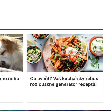
sího nebo
Co uvařit? Váš kuchařský rébus
rozlouskne generátor receptů!