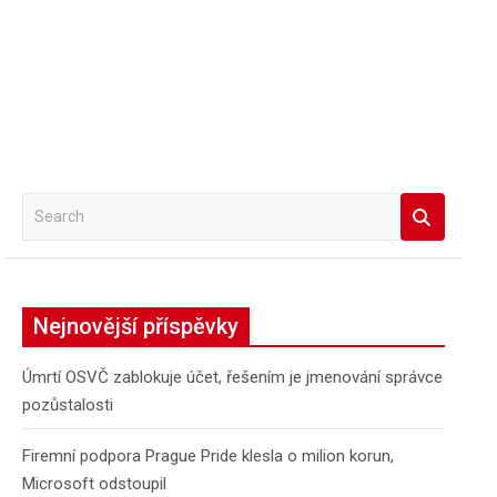
S
e
a
r
c
Nejnovější příspěvky
h
Úmrtí OSVČ zablokuje účet, řešením je jmenování správce
pozůstalosti
Firemní podpora Prague Pride klesla o milion korun,
Microsoft odstoupil