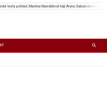
laví, Martina Navrátilová hájí Arynu Sabalenkovou
Zalužnyj: R
KT