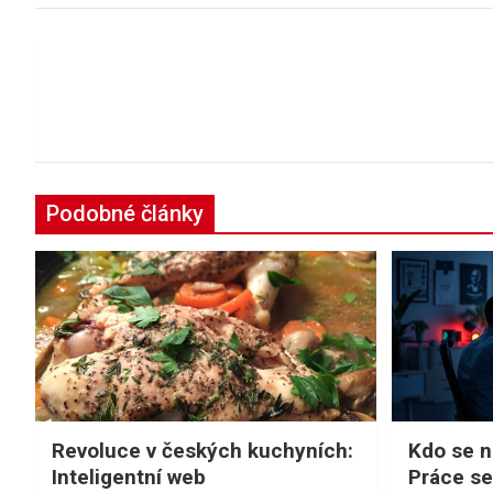
Navigace
pro
příspěvek
Podobné články
Revoluce v českých kuchyních:
Kdo se na
Inteligentní web
Práce se