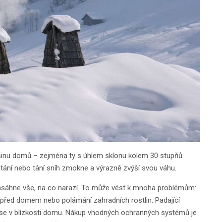
tšinu domů – zejména ty s úhlem sklonu kolem 30 stupňů.
tání nebo tání sníh zmokne a výrazně zvýší svou váhu.
zasáhne vše, na co narazí. To může vést k mnoha problémům:
před domem nebo polámání zahradních rostlin. Padající
se v blízkosti domu. Nákup vhodných ochranných systémů je