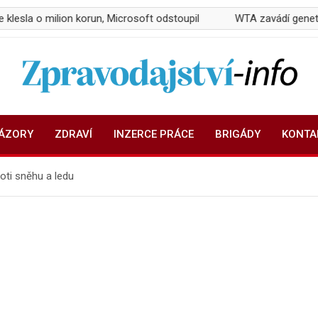
on korun, Microsoft odstoupil
WTA zavádí genetické testy poh
Zpravodajství-info.cz
Aktuality a informace on-line
NÁZORY
ZDRAVÍ
INZERCE PRÁCE
BRIGÁDY
KONTA
oti sněhu a ledu