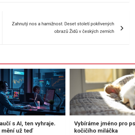
Zahnutý nos a hamižnost. Deset století pokřivených
obrazů Židů v českých zemích
učí s AI, ten vyhraje.
Vybíráme jméno pro p
 mění už teď
kočičího miláčka