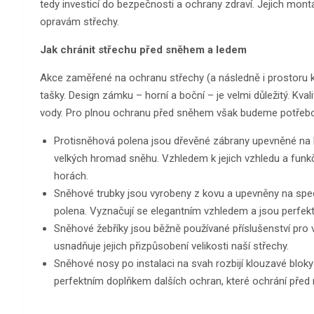
tedy investicí do bezpečnosti a ochrany zdraví. Jejich m
opravám střechy.
Jak chránit střechu před sněhem a ledem
Akce zaměřené na ochranu střechy (a následně i prostoru
tašky. Design zámku – horní a boční – je velmi důležitý. Kva
vody. Pro plnou ochranu před sněhem však budeme potřebova
Protisněhová polena jsou dřevěné zábrany upevněné na 
velkých hromad sněhu. Vzhledem k jejich vzhledu a funkč
horách.
Sněhové trubky jsou vyrobeny z kovu a upevněny na spec
polena. Vyznačují se elegantním vzhledem a jsou perfe
Sněhové žebříky jsou běžně používané příslušenství pro v
usnadňuje jejich přizpůsobení velikosti naší střechy.
Sněhové nosy po instalaci na svah rozbijí klouzavé blok
perfektním doplňkem dalších ochran, které ochrání před