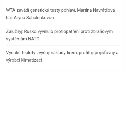
WTA zavádí genetické testy pohlaví, Martina Navrátilová
hájí Arynu Sabalenkovou
Zalužnyj: Rusko vyvinulo protiopatření proti zbraňovým
systémům NATO
Vysoké teploty zvyšují náklady firem, profitují pojišťovny a
výrobci klimatizací