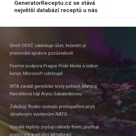
GeneratorReceptu.cz se stává
největší databází receptů u nás
Úmrtí OSVČ zablokuje účet, řešením je
jmenování správce pozůstalosti
Firemní podpora Prague Pride klesla o milion
korun, Microsoft odstoupil
WTA zavádí genetické testy pohlaví, Martina
Navrátilová hájí Arynu Sabalenkovou
Zalužnyj: Rusko vyvinulo protiopatření proti
zbraňovým systémům NATO
Vysoké teploty zvyšují náklady firem, profitují
pojišťovny a výrobci klimatizací