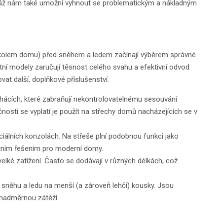
ontáž nám také umožní vyhnout se problematickým a nákladným
 kolem domu) před sněhem a ledem začínají výběrem správné
litní modely zaručují těsnost celého svahu a efektivní odvod
t další, doplňkové příslušenství.
hácích, které zabraňují nekontrolovatelnému sesouvání
nosti se vyplatí je použít na střechy domů nacházejících se v
iálních konzolách. Na střeše plní podobnou funkci jako
ktním řešením pro moderní domy.
elké zatížení. Často se dodávají v různých délkách, což
y sněhu a ledu na menší (a zároveň lehčí) kousky. Jsou
 nadměrnou zátěží.