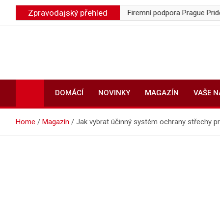
Skip
Zpravodajský přehled
rávce pozůstalosti
Firemní podpora Prague Pride klesla o mili
to
content
DOMÁCÍ
NOVINKY
MAGAZÍN
VAŠE 
Home
Magazín
Jak vybrat účinný systém ochrany střechy pr