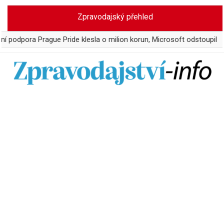
Skip
Zpravodajský přehled
to
content
Prague Pride klesla o milion korun, Microsoft odstoupil
WTA z