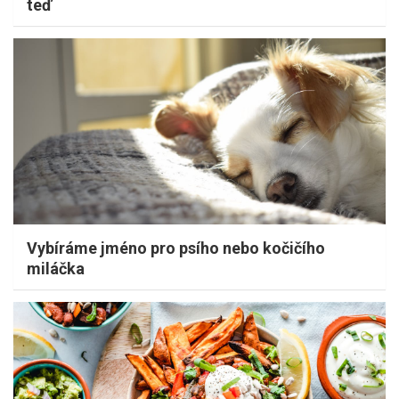
teď
Vybíráme jméno pro psího nebo kočičího
miláčka