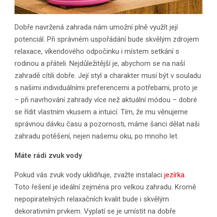
Dobře navržená zahrada nám umožní plně využít její
potenciál. Při správném uspořádání bude skvělým zdrojem
relaxace, víkendového odpočinku i místem setkání s
rodinou a přáteli. Nejdůležitější je, abychom se na naší
zahradě cítili dobře. Její styl a charakter musí být v souladu
s našimi individuálními preferencemi a potřebami, proto je
– při navrhování zahrady více než aktuální módou – dobré
se řídit vlastním vkusem a intuicí. Tím, že mu věnujeme
správnou dávku času a pozornosti, máme šanci dělat naši
zahradu potěšení, nejen našemu oku, po mnoho let.
Máte rádi zvuk vody
Pokud vás zvuk vody uklidňuje, zvažte instalaci
jezírka
.
Toto řešení je ideální zejména pro velkou zahradu. Kromě
nepopiratelných relaxačních kvalit bude i skvělým
dekorativním prvkem. Vyplatí se je umístit na dobře