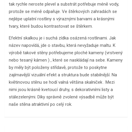
tak rychle neroste plevel a substrát potřebuje méně vody,
protože se méně odpařuje. Ve štěrkových zahradách se
nejlépe uplatní rostliny s výraznými barvami a krásnými
tvary, které budou kontrastovat se štěrkem.
Efektní skalkou je i suchá zídka osázená rostlinami. Jak
název napovídá, jde o stavbu, která nevyžaduje maltu. K
výrobě takové stěny potřebujeme ploché kameny (vrstvený
nebo tesaný kámen ) , které se naskládají na sebe. Kameny
by měly být položeny střídavě, protože to poskytne
zajímavější vizuální efekt a struktura bude stabilnější. Na
květinovou stěnu se hodí valná většina skalniček . Mezi
nimi jsou krásně kvetoucí druhy, s dekorativními listy a
stálezelenými. Díky správně zvolené výsadbě může být
naše stěna atraktivní po celý rok.
Navigace