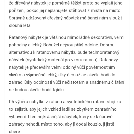
že dřevěný nábytek je poměrně těžký, proto se vyplatí jeho
pořízení, pokud jej neplánujete stěhovat z místa na místo.
Správně udržovaný dřevěný nábytek má šanci nám sloužit
dlouhá léta.
Ratanový nábytek je většinou mimořádně dekorativní, velmi
pohodlný a lehký. Bohužel nejsou příliš odolné. Dobrou
alternativou k ratanovému nábytku bude technoratanový
nábytek (syntetický materiál po vzoru ratanu). Ratanový
nábytek je především velmi odolný vůči povětrnostním
vlivům a výjimečně lehký, díky čemuž se skvěle hodí do
zahrad. Díky odolnosti vůči nečistotám a snadnému čištění
se budou skvěle hodit k jídlu.
Při výběru nábytku z ratanu a syntetického ratanu stojí za
to zajistit, aby jejich vzhled ladil se zbytkem zahradního
vybavení. I ten nejkrásnější nábytek, který se k úpravě
zahrady nehodí, místo toho, aby jí dodal kouzlo, ji jistě
ubere.