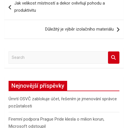
Jak velikost místností a dekor ovlivňují pohodu a
pro
produktivitu
příspěvek
Důležitý je výběr izolačního materiálu
S
e
a
r
c
Nejnovější příspěvky
h
Úmrtí OSVČ zablokuje účet, řešením je jmenování správce
pozůstalosti
Firemní podpora Prague Pride klesla o milion korun,
Microsoft odstoupil