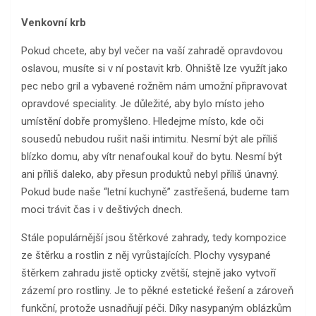
Venkovní krb
Pokud chcete, aby byl večer na vaší zahradě opravdovou
oslavou, musíte si v ní postavit krb. Ohniště lze využít jako
pec nebo gril a vybavené rožněm nám umožní připravovat
opravdové speciality. Je důležité, aby bylo místo jeho
umístění dobře promyšleno. Hledejme místo, kde oči
sousedů nebudou rušit naši intimitu. Nesmí být ale příliš
blízko domu, aby vítr nenafoukal kouř do bytu. Nesmí být
ani příliš daleko, aby přesun produktů nebyl příliš únavný.
Pokud bude naše “letní kuchyně” zastřešená, budeme tam
moci trávit čas i v deštivých dnech.
Stále populárnější jsou štěrkové zahrady, tedy kompozice
ze štěrku a rostlin z něj vyrůstajících. Plochy vysypané
štěrkem zahradu jistě opticky zvětší, stejně jako vytvoří
zázemí pro rostliny. Je to pěkné estetické řešení a zároveň
funkční, protože usnadňují péči. Díky nasypaným oblázkům