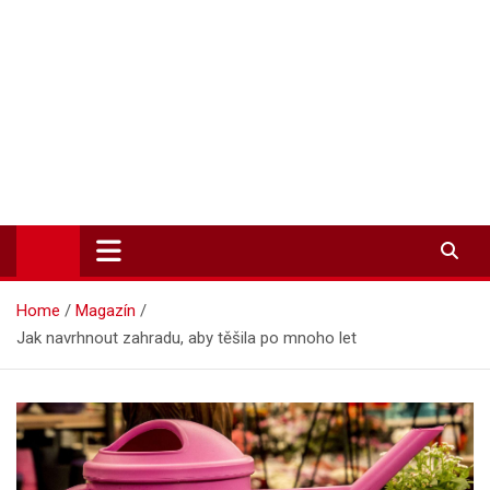
Zpravodajství-info.cz
Aktuality a informace on-line
Home
Magazín
Jak navrhnout zahradu, aby těšila po mnoho let