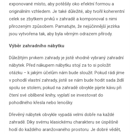
exponované místo, aby potěšily oko efektní formou a
originálním vzhledem. Je také důležité, aby tvořil koherentní
celek se zbytkem prvků v zahradě a komponoval s nimi
přirozeným způsobem. Pamatujte, že nejúčinnější jezírka
jsou vytvořena tak, aby byla věrným odrazem přírody.
Výběr zahradního nábytku
Důležitým prvkem zahrady je jistě vhodně vybraný zahradní
nábytek. Před nákupem nábytku stojí za to si položit
otázku – k jakým účelům nám bude sloužit. Pokud rádi jíme
v pohodlí vlastní zahrady, jistě se nám bude hodit sada židlí
spolu se stolem; pokud na zahradě obvykle pijete kávu při
čtení své oblíbené knihy, vyplatí se investovat do
pohodlného křesla nebo lenošky.
Dřevěný nábytek obvykle vypadá velmi dobře na každé
zahradě. Díky svému klasickému charakteru se úspěšně
hodí do každého aranžovaného prostoru. Je dobré vědět,