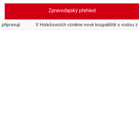
Skip
Zpravodajský přehled
to
content
í
V Holešovicích vznikne nové koupaliště s vodou z Vltavy