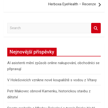
Herboxa EyeHealth – Recenze
S
e
a
r
c
Nejnovější příspěvky
h
AI asistenti mění způsob online nakupování, obchodníci se
připravují
V Holešovicích vznikne nové koupaliště s vodou z Vltavy
Petr Makovec obnovil Kamenku, historickou stavbu z
dětství