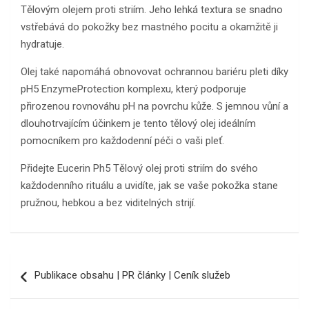
Tělovým olejem proti striím. Jeho lehká textura se snadno
vstřebává do pokožky bez mastného pocitu a okamžitě ji
hydratuje.
Olej také napomáhá obnovovat ochrannou bariéru pleti díky
pH5 EnzymeProtection komplexu, který podporuje
přirozenou rovnováhu pH na povrchu kůže. S jemnou vůní a
dlouhotrvajícím účinkem je tento tělový olej ideálním
pomocníkem pro každodenní péči o vaši pleť.
Přidejte Eucerin Ph5 Tělový olej proti striím do svého
každodenního rituálu a uvidíte, jak se vaše pokožka stane
pružnou, hebkou a bez viditelných strijí.
Navigace
Publikace obsahu | PR články | Ceník služeb
pro
příspěvek