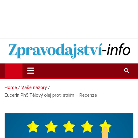
Zpravodajství-info.cz
Aktuality a informace on-line
Home
Vaše názory
Eucerin Ph5 Tělový olej proti striím – Recenze