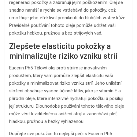
regeneraci pokožky a zabraňují jejím poškozením. Olej se
snadno nanáší a rychle se vstřebává do pokožky, což
umožňuje jeho efektivní proniknutí do hlubších vrstev kůže.
Pravidelné používání tohoto oleje pomůže udržet vaši
pokožku hebkou, pružnou a bez strijových vad.
Zlepšete elasticitu pokožky a
minimalizujte riziko vzniku strií
Eucerin Ph5 Tělový olej proti striím je inovativním
produktem, který vám pomůže zlepšit elasticitu vaší
pokožky a minimalizovat riziko vzniku strií. Jeho unikátní
složení obsahuje vysoce účinné látky, jako je vitamín E a
přírodní oleje, které intenzivně hydratují pokožku a posilují
její strukturu. Dlouhodobé používání tohoto tělového oleje
může vést k viditelnému snížení strijí a zanechává pleť
hladkou, pružnou a hezky vyhlazenou.
Dopřejte své pokožce tu nejlepší péči s Eucerin Ph5