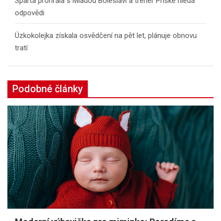
Sparta prohrála s Mladou Boleslaví a trenér Priske hledá
odpovědi
Úzkokolejka získala osvědčení na pět let, plánuje obnovu
tratí
Podobné články