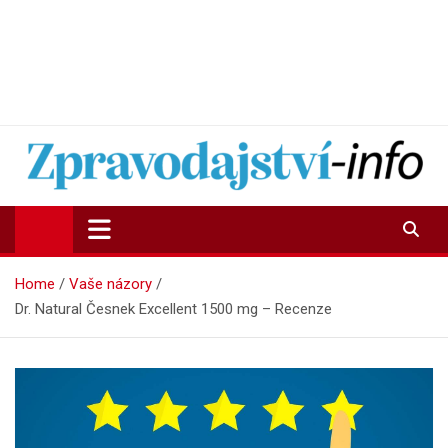
Zpravodajství-info.cz
Aktuality a informace on-line
Home
Vaše názory
Dr. Natural Česnek Excellent 1500 mg – Recenze