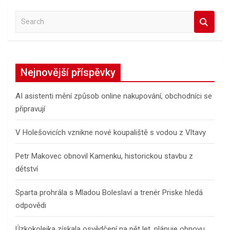
S
e
a
r
c
Nejnovější příspěvky
h
AI asistenti mění způsob online nakupování, obchodníci se
připravují
V Holešovicích vznikne nové koupaliště s vodou z Vltavy
Petr Makovec obnovil Kamenku, historickou stavbu z
dětství
Sparta prohrála s Mladou Boleslaví a trenér Priske hledá
odpovědi
Úzkokolejka získala osvědčení na pět let, plánuje obnovu