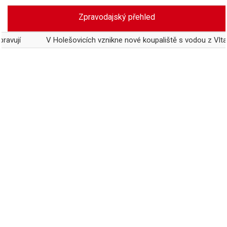
Skip
Zpravodajský přehled
to
content
V Holešovicích vznikne nové koupaliště s vodou z Vltavy