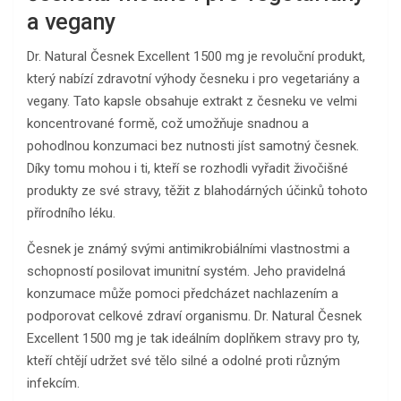
a vegany
Dr. Natural Česnek Excellent 1500 mg je revoluční produkt,
který nabízí zdravotní výhody česneku i pro vegetariány a
vegany. Tato kapsle obsahuje extrakt z česneku ve velmi
koncentrované formě, což umožňuje snadnou a
pohodlnou konzumaci bez nutnosti jíst samotný česnek.
Díky tomu mohou i ti, kteří se rozhodli vyřadit živočišné
produkty ze své stravy, těžit z blahodárných účinků tohoto
přírodního léku.
Česnek je známý svými antimikrobiálními vlastnostmi a
schopností posilovat imunitní systém. Jeho pravidelná
konzumace může pomoci předcházet nachlazením a
podporovat celkové zdraví organismu. Dr. Natural Česnek
Excellent 1500 mg je tak ideálním doplňkem stravy pro ty,
kteří chtějí udržet své tělo silné a odolné proti různým
infekcím.