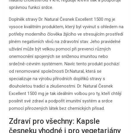
hladinu cholesterolu v krvi, reguluje krevní tlak a podporuje
správnou funkci srdce.
Doplněk stravy Dr. Natural Česnek Excellent 1500 mg je
vysoce kvalitním produktem, který byl vyvinut s ohledem na
potřeby moderního člověka žijícího ve stresujícím prostředí
plném negativních vlivů na zdravotní stav. Jeho pravidelné
užívání může být velkou pomocí při prevenci různých
onemocnění spojených se sníženou imunitou nebo
srdečně-cévním systémem. Navíc tento produkt pochází
od renomované společnosti Dr.Natural, která se
specializuje na výrobu přírodních doplňků stravy s
dlouholetou tradicí a zkušenostmi. Dr. Natural Česnek
Excellent 1500 mg je tak ideálním volbou pro ty, kteří chtějí
posilnit své zdraví a podpořit imunitní systém a srdce
pomocí přirozených látek bez chemických přísad.
Zdraví pro všechny: Kapsle
česneku vhodné i pro vegetariány