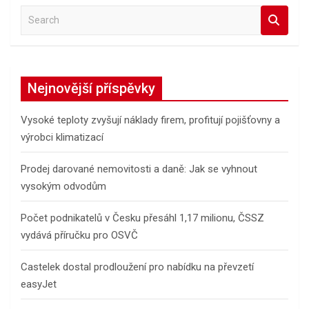
S
e
a
r
c
Nejnovější příspěvky
h
Vysoké teploty zvyšují náklady firem, profitují pojišťovny a
výrobci klimatizací
Prodej darované nemovitosti a daně: Jak se vyhnout
vysokým odvodům
Počet podnikatelů v Česku přesáhl 1,17 milionu, ČSSZ
vydává příručku pro OSVČ
Castelek dostal prodloužení pro nabídku na převzetí
easyJet