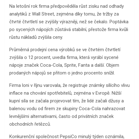
Na letošní rok firma předpověděla růst zisku nad odhady
analytiků z Wall Street, zejména díky tomu, že tržby za
čtvrté čtvrtletí se zvýšily výrazněji, než se čekalo. Poptávka
po sycených nápojích zůstává stabilní, přestože firma kvůli
růstu nákladů zvýšila ceny.
Průměrná prodejní cena výrobků se ve čtvrtém čtvrtletí
zvýšila o 12 procent, uvedla firma, která vyrábí sycené
nápoje značek Coca-Cola, Sprite, Fanta a další. Objem
prodaných nápojů se přitom o jedno procento snížil.
Firma loni v říjnu varovala, že registruje známky sílícího vlivu
inflace na chování spotřebitelů, zejména v Evropě. Nižší
kupní síla se začala projevovat tím, že lidé začali džusy a
balenou vodu od firem ze skupiny Coca-Cola nahrazovat
levnějšími alternativami, často od privátních značek
obchodních řetězců.
Konkurenční společnost PepsiCo minulý týden oznámila,