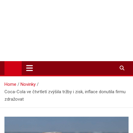
Zpravodajství-info.cz
Aktuality a informace on-line
Home
Novinky
Coca-Cola ve čtvrtletí zvýšila tržby i zisk, inflace donutila firmu
zdražovat