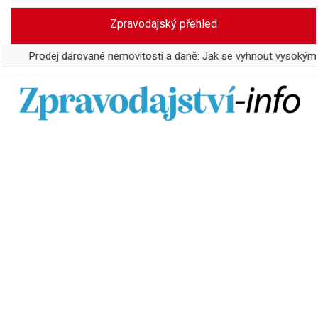
Skip
Zpravodajský přehled
to
content
dej darované nemovitosti a daně: Jak se vyhnout vysokým odvodům