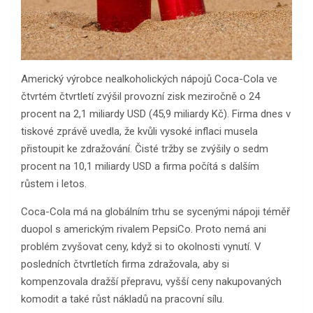
Americký výrobce nealkoholických nápojů Coca-Cola ve
čtvrtém čtvrtletí zvýšil provozní zisk meziročně o 24
procent na 2,1 miliardy USD (45,9 miliardy Kč). Firma dnes v
tiskové zprávě uvedla, že kvůli vysoké inflaci musela
přistoupit ke zdražování. Čisté tržby se zvýšily o sedm
procent na 10,1 miliardy USD a firma počítá s dalším
růstem i letos.
Coca-Cola má na globálním trhu se sycenými nápoji téměř
duopol s americkým rivalem PepsiCo. Proto nemá ani
problém zvyšovat ceny, když si to okolnosti vynutí. V
posledních čtvrtletích firma zdražovala, aby si
kompenzovala dražší přepravu, vyšší ceny nakupovaných
komodit a také růst nákladů na pracovní sílu.