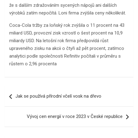
že s dalším zdražováním sycených nápojů ani dalších
výrobků zatím nepočítá. Loni firma zvýšila ceny několikrát.
Coca-Cola tržby za loňský rok zvýšila o 11 procent na 43
miliard USD, provozní zisk vzrostl o šest procent na 10,9
miliardy USD. Na letošní rok firma předpovídá růst
upraveného zisku na akcii o čtyři až pět procent, zatímco
analytici podle společnosti Refinitiv počítali v průměru s
růstem o 2,96 procenta
Navigace
Jak se používá přírodní včelí vosk na dřevo
pro
příspěvek
Vývoj cen energií v roce 2023 v České republice