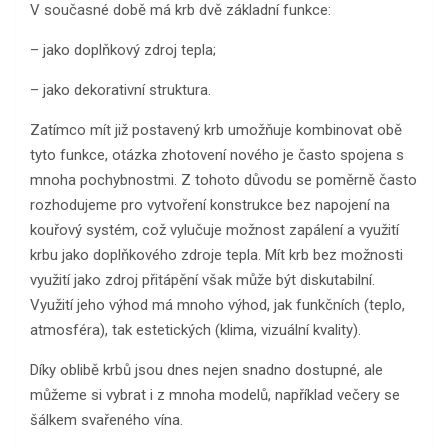
V současné době má krb dvě základní funkce:
– jako doplňkový zdroj tepla;
– jako dekorativní struktura.
Zatímco mít již postavený krb umožňuje kombinovat obě
tyto funkce, otázka zhotovení nového je často spojena s
mnoha pochybnostmi. Z tohoto důvodu se poměrně často
rozhodujeme pro vytvoření konstrukce bez napojení na
kouřový systém, což vylučuje možnost zapálení a využití
krbu jako doplňkového zdroje tepla. Mít krb bez možnosti
využití jako zdroj přitápění však může být diskutabilní.
Využití jeho výhod má mnoho výhod, jak funkčních (teplo,
atmosféra), tak estetických (klima, vizuální kvality).
Díky oblibě krbů jsou dnes nejen snadno dostupné, ale
můžeme si vybrat i z mnoha modelů, například večery se
šálkem svařeného vína.