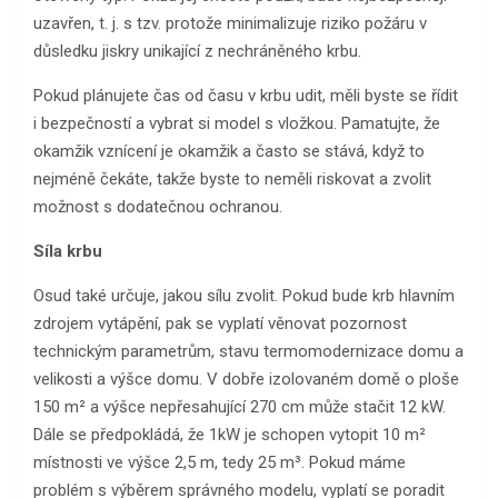
uzavřen, t. j. s tzv. protože minimalizuje riziko požáru v
důsledku jiskry unikající z nechráněného krbu.
Pokud plánujete čas od času v krbu udit, měli byste se řídit
i bezpečností a vybrat si model s vložkou. Pamatujte, že
okamžik vznícení je okamžik a často se stává, když to
nejméně čekáte, takže byste to neměli riskovat a zvolit
možnost s dodatečnou ochranou.
Síla krbu
Osud také určuje, jakou sílu zvolit. Pokud bude krb hlavním
zdrojem vytápění, pak se vyplatí věnovat pozornost
technickým parametrům, stavu termomodernizace domu a
velikosti a výšce domu. V dobře izolovaném domě o ploše
150 m² a výšce nepřesahující 270 cm může stačit 12 kW.
Dále se předpokládá, že 1kW je schopen vytopit 10 m²
místnosti ve výšce 2,5 m, tedy 25 m³. Pokud máme
problém s výběrem správného modelu, vyplatí se poradit