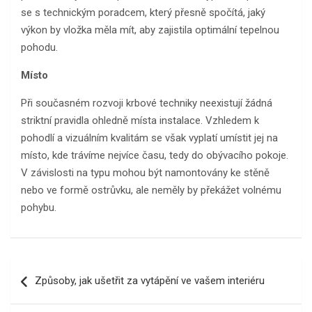
se s technickým poradcem, který přesně spočítá, jaký
výkon by vložka měla mít, aby zajistila optimální tepelnou
pohodu.
Místo
Při současném rozvoji krbové techniky neexistují žádná
striktní pravidla ohledně místa instalace. Vzhledem k
pohodlí a vizuálním kvalitám se však vyplatí umístit jej na
místo, kde trávíme nejvíce času, tedy do obývacího pokoje.
V závislosti na typu mohou být namontovány ke stěně
nebo ve formě ostrůvku, ale neměly by překážet volnému
pohybu.
Navigace
Způsoby, jak ušetřit za vytápění ve vašem interiéru
pro