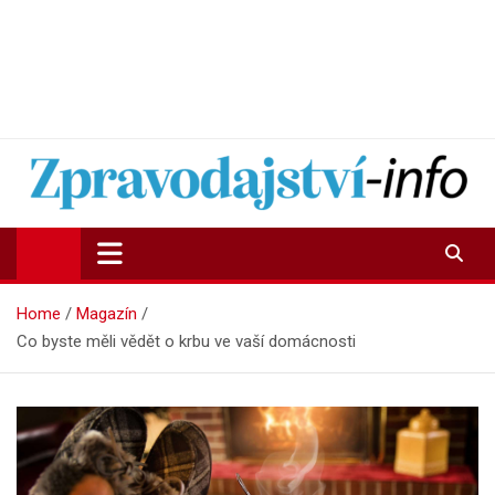
Zpravodajství-info.cz
Aktuality a informace on-line
Home
Magazín
Co byste měli vědět o krbu ve vaší domácnosti