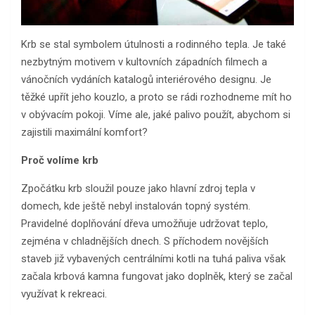
Krb se stal symbolem útulnosti a rodinného tepla. Je také
nezbytným motivem v kultovních západních filmech a
vánočních vydáních katalogů interiérového designu. Je
těžké upřít jeho kouzlo, a proto se rádi rozhodneme mít ho
v obývacím pokoji. Víme ale, jaké palivo použít, abychom si
zajistili maximální komfort?
Proč volíme krb
Zpočátku krb sloužil pouze jako hlavní zdroj tepla v
domech, kde ještě nebyl instalován topný systém.
Pravidelné doplňování dřeva umožňuje udržovat teplo,
zejména v chladnějších dnech. S příchodem novějších
staveb již vybavených centrálními kotli na tuhá paliva však
začala krbová kamna fungovat jako doplněk, který se začal
využívat k rekreaci.