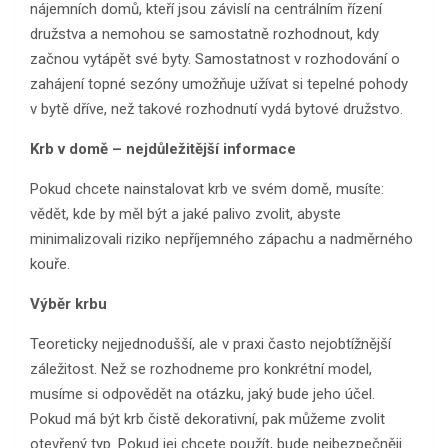
nájemních domů, kteří jsou závislí na centrálním řízení
družstva a nemohou se samostatně rozhodnout, kdy
začnou vytápět své byty. Samostatnost v rozhodování o
zahájení topné sezóny umožňuje užívat si tepelné pohody
v bytě dříve, než takové rozhodnutí vydá bytové družstvo.
Krb v domě – nejdůležitější informace
Pokud chcete nainstalovat krb ve svém domě, musíte:
vědět, kde by měl být a jaké palivo zvolit, abyste
minimalizovali riziko nepříjemného zápachu a nadměrného
kouře.
Výběr krbu
Teoreticky nejjednodušší, ale v praxi často nejobtížnější
záležitost. Než se rozhodneme pro konkrétní model,
musíme si odpovědět na otázku, jaký bude jeho účel.
Pokud má být krb čistě dekorativní, pak můžeme zvolit
otevřený typ. Pokud jej chcete použít, bude nejbezpečněji