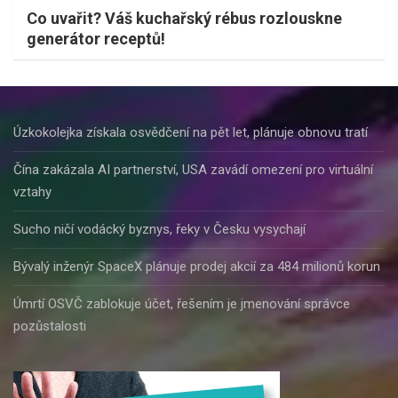
Co uvařit? Váš kuchařský rébus rozlouskne
generátor receptů!
Úzkokolejka získala osvědčení na pět let, plánuje obnovu tratí
Čína zakázala AI partnerství, USA zavádí omezení pro virtuální
vztahy
Sucho ničí vodácký byznys, řeky v Česku vysychají
Bývalý inženýr SpaceX plánuje prodej akcií za 484 milionů korun
Úmrtí OSVČ zablokuje účet, řešením je jmenování správce
pozůstalosti