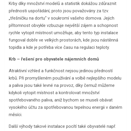
Krby díky množství modelů a statistik dokážou zdůraznit
přednosti uspořádání, proto jsou považovány za tzv.
„třešničku na dortu“ v soukromí vašeho domova. Jejich
přítomnost obvykle vzbuzuje největší zájem a schopnost
rychle vytopit místnost umožňuje, aby tento typ instalace
fungoval dobře ve velkých prostorách, kde jsou nástěnná
topidla a kde je potřeba více času na regulaci teploty.
Krb – řešení pro obyvatele nájemních domů
Atraktivní vzhled a funkčnost nejsou jedinou předností
krbů. Při promyšleném používání a volbě nejlepšího modelu
a paliva jsou také levné na provoz, díky čemuž můžeme
kdykoli vytopit místnost a kontrolovat množství
spotřebovaného paliva, aniž bychom se museli obávat
vysokého účtu za spotřebovanou tepelnou energii v daném
měsíci.
Další výhody takové instalace pocítí také obyvatelé např.