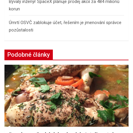
Bývalý inženýr SpaceX plánuje prodej akcií za 484 milionů
korun
Úmrtí OSVČ zablokuje účet, řešením je jmenování správce
pozůstalosti
Podobné články