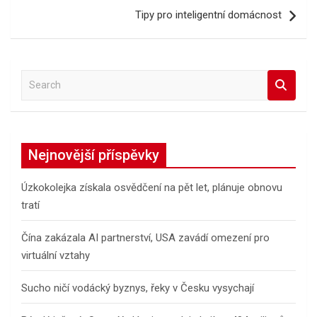
příspěvek
Tipy pro inteligentní domácnost
S
e
a
r
c
Nejnovější příspěvky
h
Úzkokolejka získala osvědčení na pět let, plánuje obnovu
tratí
Čína zakázala AI partnerství, USA zavádí omezení pro
virtuální vztahy
Sucho ničí vodácký byznys, řeky v Česku vysychají