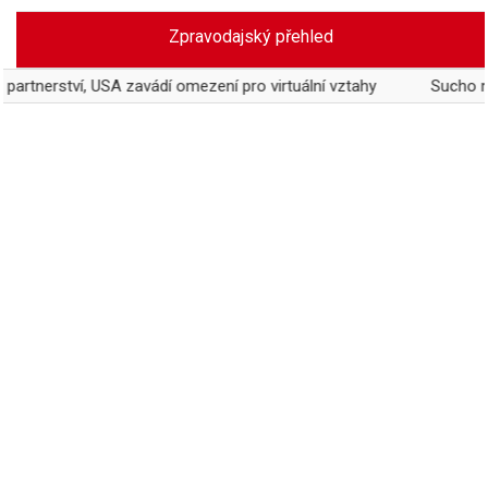
Skip
Zpravodajský přehled
to
content
í, USA zavádí omezení pro virtuální vztahy
Sucho ničí vodácký