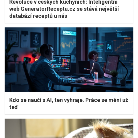
Revoluce v českých kuchyních: Inteligentní
web GeneratorReceptu.cz se stává největší
databází receptů u nás
Kdo se naučí s AI, ten vyhraje. Práce se mění už
teď