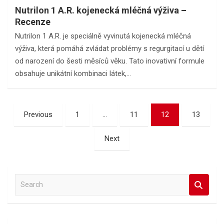
Nutrilon 1 A.R. kojenecká mléčná výživa –
Recenze
Nutrilon 1 A.R. je speciálně vyvinutá kojenecká mléčná
výživa, která pomáhá zvládat problémy s regurgitací u dětí
od narození do šesti měsíců věku. Tato inovativní formule
obsahuje unikátní kombinaci látek,…
Stránkování
Previous
1
…
11
12
13
příspěvků
Next
S
e
a
r