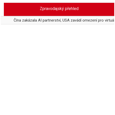
Skip
Zpravodajský přehled
to
content
Čína zakázala AI partnerství, USA zavádí omezení pro virtuální vzta