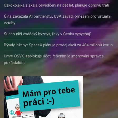
Úzkokolejka získala osvědčení na pět let, plánuje obnovu tratí
Čína zakázala AI partnerství, USA zavádí omezení pro virtuální
vztahy
Sucho ničí vodácký byznys, řeky v Česku vysychají
Bývalý inženýr SpaceX plánuje prodej akcií za 484 milionů korun
Úmrtí OSVČ zablokuje účet, řešením je jmenování správce
pozůstalosti