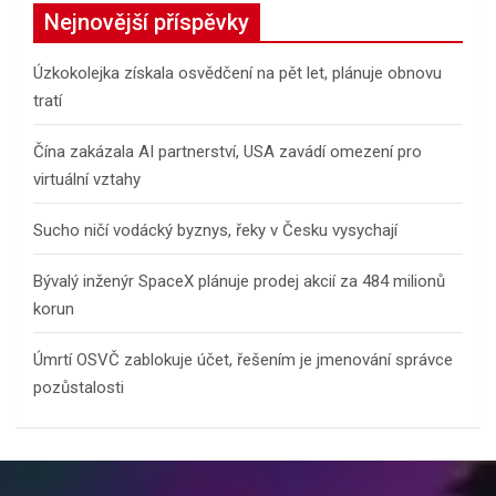
c
Nejnovější příspěvky
h
Úzkokolejka získala osvědčení na pět let, plánuje obnovu
tratí
Čína zakázala AI partnerství, USA zavádí omezení pro
virtuální vztahy
Sucho ničí vodácký byznys, řeky v Česku vysychají
Bývalý inženýr SpaceX plánuje prodej akcií za 484 milionů
korun
Úmrtí OSVČ zablokuje účet, řešením je jmenování správce
pozůstalosti