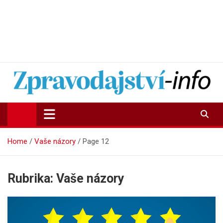
Zpravodajství-info.cz
Aktuality a informace on-line
Home
Vaše názory
Page 12
Rubrika:
Vaše názory