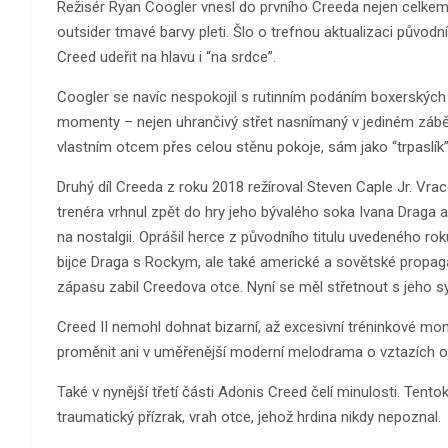
Režisér Ryan Coogler vnesl do prvního Creeda nejen celkem 
outsider tmavé barvy pleti. Šlo o trefnou aktualizaci původ
Creed udeřit na hlavu i “na srdce”.
Coogler se navíc nespokojil s rutinním podáním boxerskýc
momenty – nejen uhrančivý střet nasnímaný v jediném záběru
vlastním otcem přes celou stěnu pokoje, sám jako “trpaslík”
Druhý díl Creeda z roku 2018 režíroval Steven Caple Jr. Vrac
trenéra vrhnul zpět do hry jeho bývalého soka Ivana Draga 
na nostalgii. Oprášil herce z původního titulu uvedeného ro
bijce Draga s Rockym, ale také americké a sovětské propaga
zápasu zabil Creedova otce. Nyní se měl střetnout s jeho 
Creed II nemohl dohnat bizarní, až excesivní tréninkové mo
proměnit ani v uměřenější moderní melodrama o vztazích o
Také v nynější třetí části Adonis Creed čelí minulosti. Tentokr
traumatický přízrak, vrah otce, jehož hrdina nikdy nepoznal.