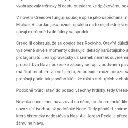
vyobrazovaly tréninky či cestu outsidera ke špičkovému box
V novém Creedovi fungují souboje spíše jako uspěchaná meta
Michael B. Jordan jako režisér spoléhá na to nejefektnější ř
dávají extrémně tvrdé údery na spodek.
Creed III dokazuje, že se obejde bez Rockyho. Otevírá důleži
vysloveně skvělé momenty odhalující dekády narůstajícího a
protagonistů. Jen vypravěčsky už snímek není tak suverénní
probrat. Dva hlavní boxerské zápasy se topí v podivném parad
má říkat mnohem víc než jen to, že outsider může porazit
probíhají podle tak jasného klíče, že místo strhujících vrc
Podobně tvůrci staví do pozadí všechny hrdinky, tedy Creed
Novinka chce lehce navazovat na něco, co do americké film
navazující tvorbou až po loňské Nene. Tedy přinášet znám
která historicky nedostávala hlas. Ale Jordan Peele je přece je
žánru na hlavu.