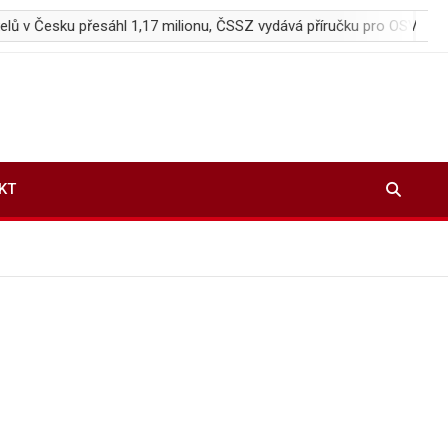
áhl 1,17 milionu, ČSSZ vydává příručku pro OSVČ
Castelek dos
KT