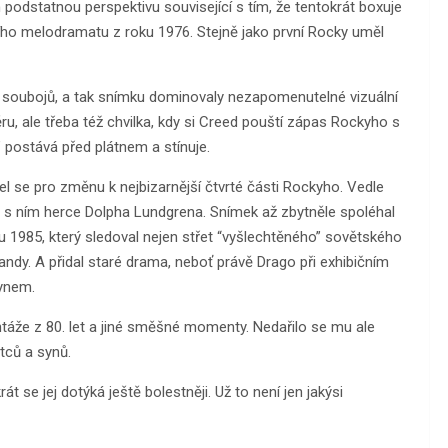
podstatnou perspektivu související s tím, že tentokrát boxuje
ního melodramatu z roku 1976. Stejně jako první Rocky uměl
h soubojů, a tak snímku dominovaly nezapomenutelné vizuální
, ale třeba též chvilka, kdy si Creed pouští zápas Rockyho s
 postává před plátnem a stínuje.
el se pro změnu k nejbizarnější čtvrté části Rockyho. Vedle
a s ním herce Dolpha Lundgrena. Snímek až zbytněle spoléhal
ku 1985, který sledoval nejen střet “vyšlechtěného” sovětského
ndy. A přidal staré drama, neboť právě Drago při exhibičním
synem.
ntáže z 80. let a jiné směšné momenty. Nedařilo se mu ale
tců a synů.
át se jej dotýká ještě bolestněji. Už to není jen jakýsi