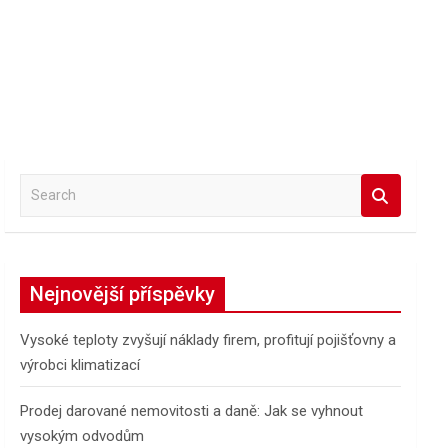
S
e
a
r
c
Nejnovější příspěvky
h
Vysoké teploty zvyšují náklady firem, profitují pojišťovny a
výrobci klimatizací
Prodej darované nemovitosti a daně: Jak se vyhnout
vysokým odvodům