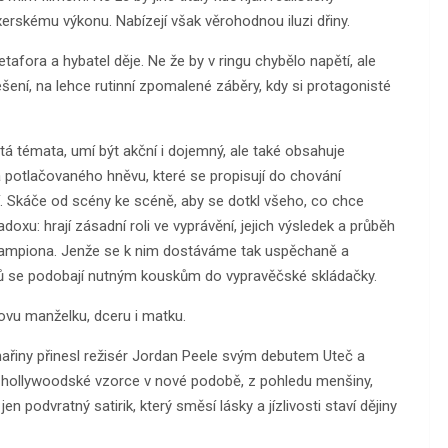
erskému výkonu. Nabízejí však věrohodnou iluzi dřiny.
fora a hybatel děje. Ne že by v ringu chybělo napětí, ale
ešení, na lehce rutinní zpomalené záběry, kdy si protagonisté
tá témata, umí být akční i dojemný, ale také obsahuje
 potlačovaného hněvu, které se propisují do chování
. Skáče od scény ke scéně, aby se dotkl všeho, co chce
oxu: hrají zásadní roli ve vyprávění, jejich výsledek a průběh
 šampiona. Jenže se k nim dostáváme tak uspěchaně a
holů se podobají nutným kouskům do vypravěčské skládačky.
ovu manželku, dceru i matku.
ařiny přinesl režisér Jordan Peele svým debutem Uteč a
é hollywoodské vzorce v nové podobě, z pohledu menšiny,
n podvratný satirik, který směsí lásky a jízlivosti staví dějiny