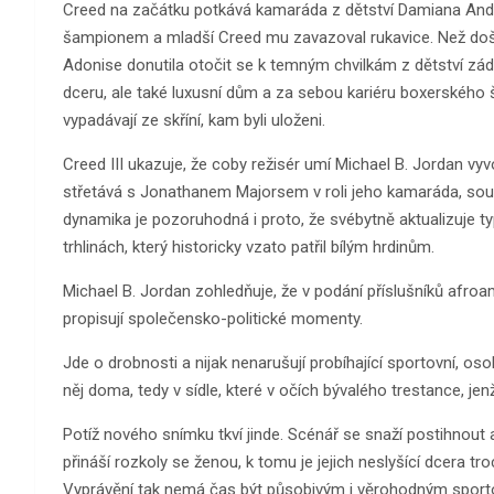
Creed na začátku potkává kamaráda z dětství Damiana An
šampionem a mladší Creed mu zavazoval rukavice. Než došlo
Adonise donutila otočit se k temným chvilkám z dětství zády,
dceru, ale také luxusní dům a za sebou kariéru boxerského š
vypadávají ze skříní, kam byli uloženi.
Creed III ukazuje, že coby režisér umí Michael B. Jordan 
střetává s Jonathanem Majorsem v roli jeho kamaráda, soup
dynamika je pozoruhodná i proto, že svébytně aktualizuje t
trhlinách, který historicky vzato patřil bílým hrdinům.
Michael B. Jordan zohledňuje, že v podání příslušníků afroam
propisují společensko-politické momenty.
Jde o drobnosti a nijak nenarušují probíhající sportovní, oso
něj doma, tedy v sídle, které v očích bývalého trestance, jenž
Potíž nového snímku tkví jinde. Scénář se snaží postihnout 
přináší rozkoly se ženou, k tomu je jejich neslyšící dcera t
Vyprávění tak nemá čas být působivým i věrohodným sportovní