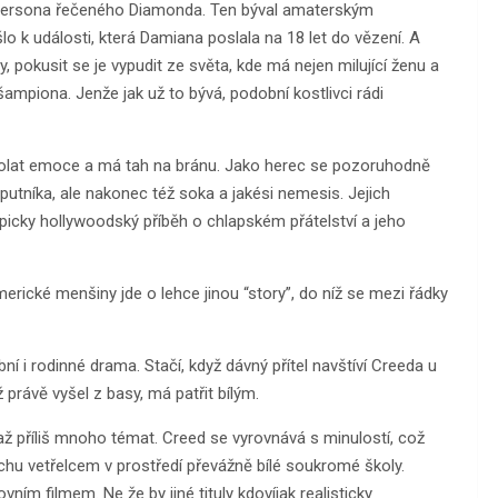
dersona řečeného Diamonda. Ten býval amaterským
 k události, která Damiana poslala na 18 let do vězení. A
 pokusit se je vypudit ze světa, kde má nejen milující ženu a
ampiona. Jenže jak už to bývá, podobní kostlivci rádi
vyvolat emoce a má tah na bránu. Jako herec se pozoruhodně
utníka, ale nakonec též soka a jakési nemesis. Jejich
ypicky hollywoodský příběh o chlapském přátelství a jeho
erické menšiny jde o lehce jinou “story”, do níž se mezi řádky
bní i rodinné drama. Stačí, když dávný přítel navštíví Creeda u
 právě vyšel z basy, má patřit bílým.
až příliš mnoho témat. Creed se vyrovnává s minulostí, což
rochu vetřelcem v prostředí převážně bílé soukromé školy.
m filmem. Ne že by jiné tituly kdovíjak realisticky