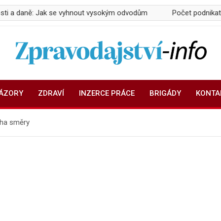
 se vyhnout vysokým odvodům
Počet podnikatelů v Česku přes
Zpravodajství-info.cz
Aktuality a informace on-line
NÁZORY
ZDRAVÍ
INZERCE PRÁCE
BRIGÁDY
KONTA
oha směry