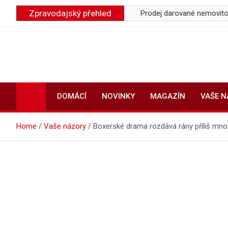
Skip
Zpravodajský přehled
výrobci klimatizací
Prodej darované nemovitosti a daně: Jak
to
content
DOMÁCÍ
NOVINKY
MAGAZÍN
VAŠE 
Home
Vaše názory
Boxerské drama rozdává rány příliš mn