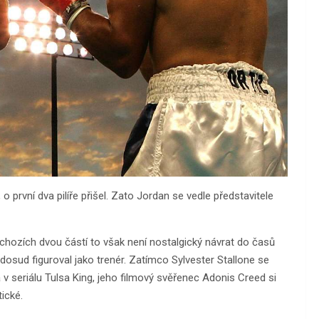
 o první dva pilíře přišel. Zato Jordan se vedle představitele
dchozích dvou částí to však není nostalgický návrat do časů
 dosud figuroval jako trenér. Zatímco Sylvester Stallone se
a v seriálu Tulsa King, jeho filmový svěřenec Adonis Creed si
tické.