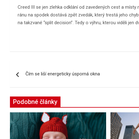
Creed III se jen zlehka odklání od zavedených cest a místy 
ránu na spodek dostává zpět zvedák, který trestá jeho chyby.
na takzvané “split decision”. Tedy o výhru, kterou viděli jen 
Navigace
Čím se liší energeticky úsporná okna
pro
příspěvek
Podobné články