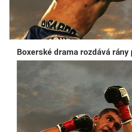
Boxerské drama rozdává rány 