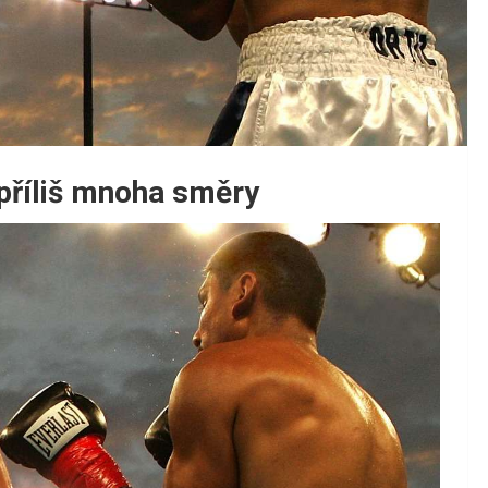
příliš mnoha směry