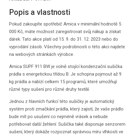
Popis a vlastnosti
Pokud zakoupíte spotřebič Amica v minimální hodnotě 5
000 Kč, máte možnost zaregistrovat svůj nákup a získat
dárek. Tato akce platí od 15. 9. do 31. 12. 2023 nebo do
vyprodání zásob. Všechny podrobnosti o této akci najdete
na webových stránkách výrobce.
Amica SUPF 911 BW je volně stojící kondenzační sušička
prádla s energetickou třídou B. Je schopna pojmout až 9
kg prádla a nabízí celkem 15 programů, které umožňují
různé typy sušení pro různé druhy textilií.
Jednou z hlavních funkcí této sušičky je automatický
systém proti zmačkání prádla, který zajistí, že vaše prádlo
bude mít po usušení co nejméně vrásek a nebude
potřebovat další žehlení. Sušička také disponuje senzorem
sušení, který dokáže rozpoznat správnou míru vlhkosti ve