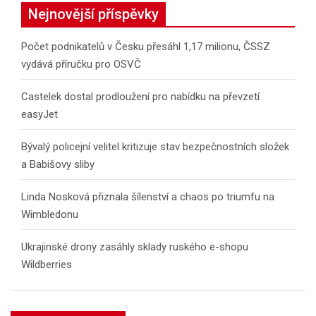
c
Nejnovější příspěvky
h
Počet podnikatelů v Česku přesáhl 1,17 milionu, ČSSZ
vydává příručku pro OSVČ
Castelek dostal prodloužení pro nabídku na převzetí
easyJet
Bývalý policejní velitel kritizuje stav bezpečnostních složek
a Babišovy sliby
Linda Nosková přiznala šílenství a chaos po triumfu na
Wimbledonu
Ukrajinské drony zasáhly sklady ruského e-shopu
Wildberries