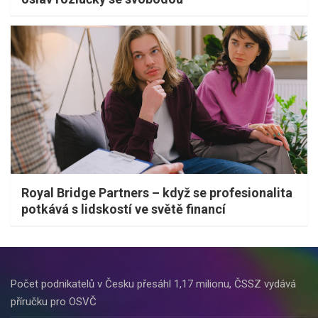
Royal Bridge Partners – když se profesionalita
potkává s lidskostí ve světě financí
Počet podnikatelů v Česku přesáhl 1,17 milionu, ČSSZ vydává
příručku pro OSVČ