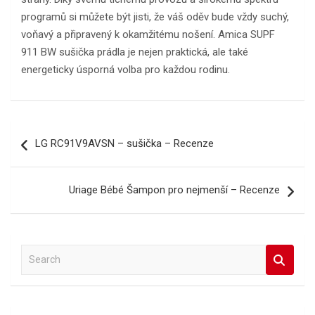
programů si můžete být jisti, že váš oděv bude vždy suchý,
voňavý a připravený k okamžitému nošení. Amica SUPF
911 BW sušička prádla je nejen praktická, ale také
energeticky úsporná volba pro každou rodinu.
Navigace
LG RC91V9AVSN – sušička – Recenze
pro
příspěvek
Uriage Bébé Šampon pro nejmenší – Recenze
S
e
a
r