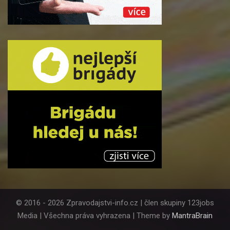
© 2016 - 2026 Zpravodajstvi-info.cz | člen skupiny 123jobs
Media | Všechna práva vyhrazena | Theme by
MantraBrain