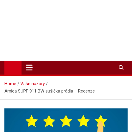
Zpravodajství-info.cz
Aktuality a informace on-line
Home
Vaše názory
Amica SUPF 911 BW sušička prádla – Recenze