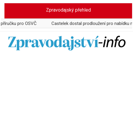
Skip
Zpravodajský přehled
to
content
 pro OSVČ
Castelek dostal prodloužení pro nabídku na převzet