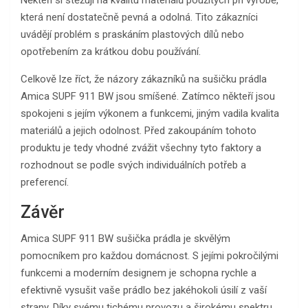
Někteří si stěžují na kvalitu materiálů použitých při výrobě,
která není dostatečně pevná a odolná. Tito zákazníci
uvádějí problém s praskáním plastových dílů nebo
opotřebením za krátkou dobu používání.
Celkově lze říct, že názory zákazníků na sušičku prádla
Amica SUPF 911 BW jsou smíšené. Zatímco někteří jsou
spokojeni s jejím výkonem a funkcemi, jiným vadila kvalita
materiálů a jejich odolnost. Před zakoupáním tohoto
produktu je tedy vhodné zvážit všechny tyto faktory a
rozhodnout se podle svých individuálních potřeb a
preferencí.
Závěr
Amica SUPF 911 BW sušička prádla je skvělým
pomocníkem pro každou domácnost. S jejími pokročilými
funkcemi a moderním designem je schopna rychle a
efektivně vysušit vaše prádlo bez jakéhokoli úsilí z vaší
strany. Díky svému tichému provozu a širokému spektru