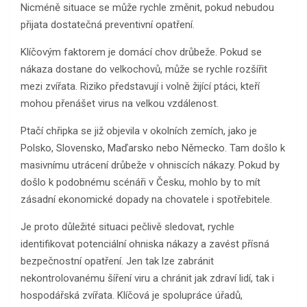
Nicméně situace se může rychle změnit, pokud nebudou
přijata dostatečná preventivní opatření.
Klíčovým faktorem je domácí chov drůbeže. Pokud se
nákaza dostane do velkochovů, může se rychle rozšířit
mezi zvířata. Riziko představují i ​​volně žijící ptáci, kteří
mohou přenášet virus na velkou vzdálenost.
Ptačí chřipka se již objevila v okolních zemích, jako je
Polsko, Slovensko, Maďarsko nebo Německo. Tam došlo k
masivnímu utrácení drůbeže v ohniscích nákazy. Pokud by
došlo k podobnému scénáři v Česku, mohlo by to mít
zásadní ekonomické dopady na chovatele i spotřebitele.
Je proto důležité situaci pečlivě sledovat, rychle
identifikovat potenciální ohniska nákazy a zavést přísná
bezpečnostní opatření. Jen tak lze zabránit
nekontrolovanému šíření viru a chránit jak zdraví lidí, tak i
hospodářská zvířata. Klíčová je spolupráce úřadů,