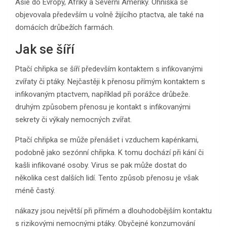
Asie do Evropy, Afriky a Severní Ameriky. Ohniska se
objevovala především u volně žijícího ptactva, ale také na
domácích drůbežích farmách.
Jak se šíří
Ptačí chřipka se šíří především kontaktem s infikovanými
zvířaty či ptáky. Nejčastěji k přenosu přímým kontaktem s
infikovaným ptactvem, například při porážce drůbeže.
druhým způsobem přenosu je kontakt s infikovanými
sekrety či výkaly nemocných zvířat.
Ptačí chřipka se může přenášet i vzduchem kapénkami,
podobně jako sezónní chřipka. K tomu dochází při kání či
kašli infikované osoby. Virus se pak může dostat do
několika cest dalších lidí. Tento způsob přenosu je však
méně častý.
nákazy jsou největší při přímém a dlouhodobějším kontaktu
s rizikovými nemocnými ptáky. Obyčejné konzumování