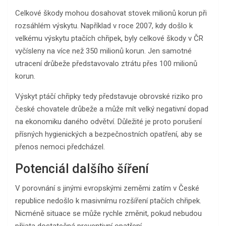
Celkové škody mohou dosahovat stovek milionů korun při
rozsáhlém výskytu. Například v roce 2007, kdy došlo k
velkému výskytu ptačích chřipek, byly celkové škody v ČR
vyčísleny na více než 350 milionů korun. Jen samotné
utracení drůbeže představovalo ztrátu přes 100 milionů
korun.
Výskyt ptáčí chřipky tedy představuje obrovské riziko pro
české chovatele drůbeže a může mít velký negativní dopad
na ekonomiku daného odvětví. Důležité je proto porušení
přísných hygienických a bezpečnostních opatření, aby se
přenos nemoci předcházel.
Potenciál dalšího šíření
V porovnání s jinými evropskými zeměmi zatím v České
republice nedošlo k masivnímu rozšíření ptačích chřipek.
Nicméně situace se může rychle změnit, pokud nebudou