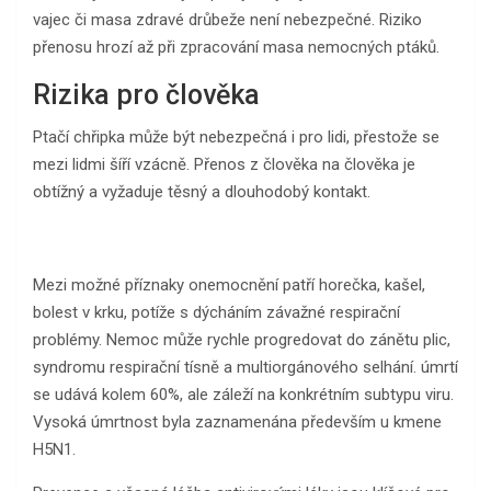
vajec či masa zdravé drůbeže není nebezpečné. Riziko
přenosu hrozí až při zpracování masa nemocných ptáků.
Rizika pro člověka
Ptačí chřipka může být nebezpečná i pro lidi, přestože se
mezi lidmi šíří vzácně. Přenos z člověka na člověka je
obtížný a vyžaduje těsný a dlouhodobý kontakt.
Mezi možné příznaky onemocnění patří horečka, kašel,
bolest v krku, potíže s dýcháním závažné respirační
problémy. Nemoc může rychle progredovat do zánětu plic,
syndromu respirační tísně a multiorgánového selhání. úmrtí
se udává kolem 60%, ale záleží na konkrétním subtypu viru.
Vysoká úmrtnost byla zaznamenána především u kmene
H5N1.