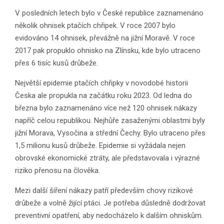
V posledních letech bylo v České republice zaznamenáno
několik ohnisek ptačích chřipek. V roce 2007 bylo
evidováno 14 ohnisek, převážně na jižní Moravě. V roce
2017 pak propuklo ohnisko na Zlínsku, kde bylo utraceno
přes 6 tisíc kusů drůbeže.
Největší epidemie ptačích chřipky v novodobé historii
Česka ale propukla na začátku roku 2023. Od ledna do
března bylo zaznamenáno více než 120 ohnisek nákazy
napříč celou republikou. Nejhůře zasaženými oblastmi byly
jižní Morava, Vysočina a střední Čechy. Bylo utraceno přes
1,5 milionu kusů drůbeže. Epidemie si vyžádala nejen
obrovské ekonomické ztráty, ale představovala i výrazné
riziko přenosu na člověka.
Mezi další šíření nákazy patří především chovy rizikové
drůbeže a volně žijící ptáci. Je potřeba důsledně dodržovat
preventivní opatření, aby nedocházelo k dalším ohniskům.