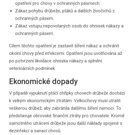
opatření pro chovy v ochranných pásmech.
Zákaz pohybu drůbeže, ptáků a dalších živočichů z
ochranných pásem.
Zákaz vstupu nepovolaných osob do ohnisek nákazy a
ochranných pásem.
Cílem těchto opatření je zastavit šíření nákaz a ochránit
okolní chovy před infekcemi. Opatření jsou uvolňována až
po potvrzení likvidace ohniska nákazy a splnění
veterinárních podmínek.
Ekonomické dopady
V případě vypuknutí ptáčí chřipky chovech drůbeže dochází
k velkým ekonomickým ztrátám. Velkochovy musí utratit
veškerou drůbež, aby zabránila dalšímu šíření nemoci. To
představuje obrovské finanční ztráty pro chovatele. Kromě
samotného utrácení drůbeže jsou další náklady spojené s
dezinfekcí a sanací chovů.