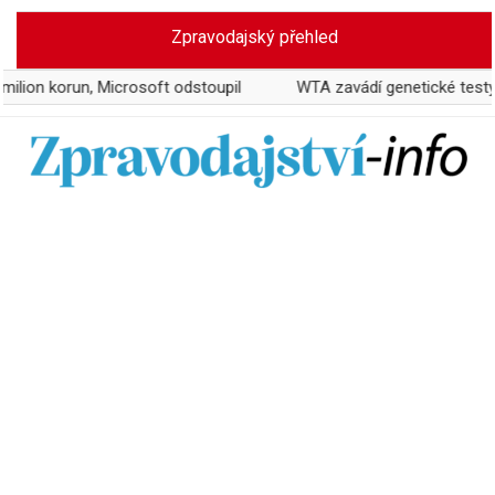
Skip
Zpravodajský přehled
to
content
rosoft odstoupil
WTA zavádí genetické testy pohlaví, Martina 