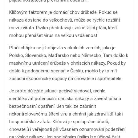
přijata dostatečná preventivní opatření.
Klíčovým faktorem je domácí chov drůbeže. Pokud se
nákaza dostane do velkochovů, může se rychle rozšířit
mezi zvířata. Riziko představují i ​​volně žijící ptáci, kteří
mohou přenášet virus na velkou vzdálenost.
Ptačí chřipka se již objevila v okolních zemích, jako je
Polsko, Slovensko, Maďarsko nebo Německo. Tam došlo k
masivnímu utrácení drůbeže v ohniscích nákazy. Pokud by
došlo k podobnému scénáři v Česku, mohlo by to mít
zásadní ekonomické dopady na chovatele i spotřebitele.
Je proto důležité situaci pečlivě sledovat, rychle
identifikovat potenciální ohniska nákazy a zavést přísná
bezpečnostní opatření. Jen tak lze zabránit
nekontrolovanému šíření viru a chránit jak zdraví lidí, tak i
hospodářská zvířata. Klíčová je spolupráce úřadů,
chovatelů i veřejnosti při včasném oznamování podezření
na výskyt nákazy. Jen společným úsilím lze účinně čelit