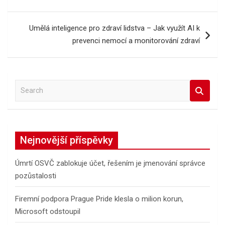
pro
příspěvek
Umělá inteligence pro zdraví lidstva – Jak využít AI k
prevenci nemocí a monitorování zdraví
S
e
a
r
c
Nejnovější příspěvky
h
Úmrtí OSVČ zablokuje účet, řešením je jmenování správce
pozůstalosti
Firemní podpora Prague Pride klesla o milion korun,
Microsoft odstoupil