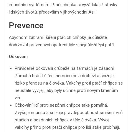
imunitním systémem. Ptačí chřipka si vyžádala již stovky
lidských životů, především v jihovýchodní Asii.
Prevence
Abychom zabránili šíření ptačích chřipky, je důležité
dodržovat preventivní opatření. Mezi nejdůležitější patří:
Očkování
Pravidelné očkování drůbeže na farmách je zásadní.
Pomáhá bránit šíření nemoci mezi drůbeží a snižuje
riziko přenosu na člověka. Vakcíny proti ptačí chřipce se
neustále vyvíjejí, aby byly účinné proti novým kmenům
viru.
Očkování lidí proti sezónní chřipce také pomáhá.
Zvyšuje imunitu a snižuje pravděpodobnost smíšení virů
ptačích a sezónních chřipek v těle člověka. Vývoj
vakcíny přímo proti ptačí chřipce pro lidi stále probíhají.