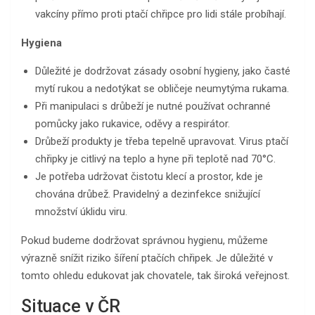
vakcíny přímo proti ptačí chřipce pro lidi stále probíhají.
Hygiena
Důležité je dodržovat zásady osobní hygieny, jako časté
mytí rukou a nedotýkat se obličeje neumytýma rukama.
Při manipulaci s drůbeží je nutné používat ochranné
pomůcky jako rukavice, oděvy a respirátor.
Drůbeží produkty je třeba tepelně upravovat. Virus ptačí
chřipky je citlivý na teplo a hyne při teplotě nad 70°C.
Je potřeba udržovat čistotu klecí a prostor, kde je
chována drůbež. Pravidelný a dezinfekce snižující
množství úklidu viru.
Pokud budeme dodržovat správnou hygienu, můžeme
výrazně snížit riziko šíření ptačích chřipek. Je důležité v
tomto ohledu edukovat jak chovatele, tak široká veřejnost.
Situace v ČR