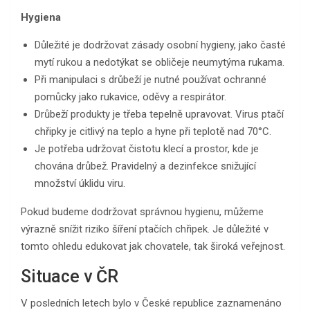
Hygiena
Důležité je dodržovat zásady osobní hygieny, jako časté
mytí rukou a nedotýkat se obličeje neumytýma rukama.
Při manipulaci s drůbeží je nutné používat ochranné
pomůcky jako rukavice, oděvy a respirátor.
Drůbeží produkty je třeba tepelně upravovat. Virus ptačí
chřipky je citlivý na teplo a hyne při teplotě nad 70°C.
Je potřeba udržovat čistotu klecí a prostor, kde je
chována drůbež. Pravidelný a dezinfekce snižující
množství úklidu viru.
Pokud budeme dodržovat správnou hygienu, můžeme
výrazně snížit riziko šíření ptačích chřipek. Je důležité v
tomto ohledu edukovat jak chovatele, tak široká veřejnost.
Situace v ČR
V posledních letech bylo v České republice zaznamenáno