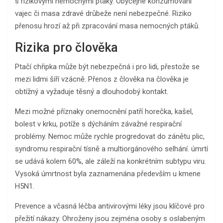
s rizikovými nemocnými ptáky. Obyčejné konzumování
vajec či masa zdravé drůbeže není nebezpečné. Riziko
přenosu hrozí až při zpracování masa nemocných ptáků.
Rizika pro člověka
Ptačí chřipka může být nebezpečná i pro lidi, přestože se
mezi lidmi šíří vzácně. Přenos z člověka na člověka je
obtížný a vyžaduje těsný a dlouhodobý kontakt.
Mezi možné příznaky onemocnění patří horečka, kašel,
bolest v krku, potíže s dýcháním závažné respirační
problémy. Nemoc může rychle progredovat do zánětu plic,
syndromu respirační tísně a multiorgánového selhání. úmrtí
se udává kolem 60%, ale záleží na konkrétním subtypu viru.
Vysoká úmrtnost byla zaznamenána především u kmene
H5N1.
Prevence a včasná léčba antivirovými léky jsou klíčové pro
přežití nákazy. Ohroženy jsou zejména osoby s oslabeným