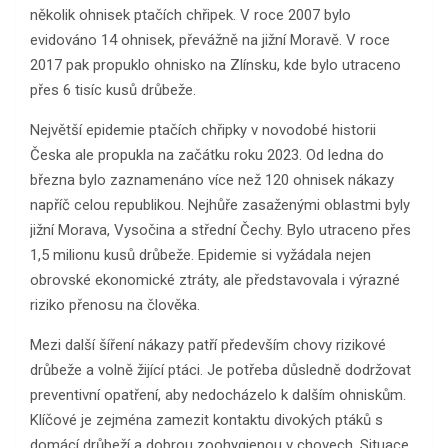
několik ohnisek ptačích chřipek. V roce 2007 bylo
evidováno 14 ohnisek, převážně na jižní Moravě. V roce
2017 pak propuklo ohnisko na Zlínsku, kde bylo utraceno
přes 6 tisíc kusů drůbeže.
Největší epidemie ptačích chřipky v novodobé historii
Česka ale propukla na začátku roku 2023. Od ledna do
března bylo zaznamenáno více než 120 ohnisek nákazy
napříč celou republikou. Nejhůře zasaženými oblastmi byly
jižní Morava, Vysočina a střední Čechy. Bylo utraceno přes
1,5 milionu kusů drůbeže. Epidemie si vyžádala nejen
obrovské ekonomické ztráty, ale představovala i výrazné
riziko přenosu na člověka.
Mezi další šíření nákazy patří především chovy rizikové
drůbeže a volně žijící ptáci. Je potřeba důsledně dodržovat
preventivní opatření, aby nedocházelo k dalším ohniskům.
Klíčové je zejména zamezit kontaktu divokých ptáků s
domácí drůbeží a dobrou zoohygienou v chovech. Situace