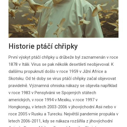
Historie ptáčí chřipky
První výskyt ptáčí chřipky u drůbeže byl zaznamenán v roce
1878 v Itálii. Virus se pak několik desetiletí neobjevoval. K
dalšímu propuknutí došlo v roce 1959 v Jižní Africe a
Skotsku. Od té doby se virus ptáčí chřipky začal objevovat
pravidelně. Významná ohniska nákazy se objevila například
v roce 1983 v Pensylvánii ve Spojených státech
amerických, v roce 1994 v Mexiku, v roce 1997 v
Hongkongu, v letech 2003-2006 v jihovýchodní Asii nebo v
roce 2005 v Rusku a Turecku. Největší pandemie propukla v
letech 2006-2011, kdy se nákaza rozšířila z jihovýchodní