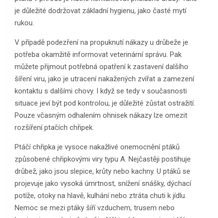
je důležité dodržovat základní hygienu, jako časté mytí
rukou.
V případě podezření na propuknutí nákazy u drůbeže je
potřeba okamžitě informovat veterinární správu. Pak
můžete přijmout potřebná opatření k zastavení dalšího
šíření viru, jako je utracení nakažených zvířat a zamezení
kontaktu s dalšími chovy. I když se tedy v současnosti
situace jeví být pod kontrolou, je důležité zůstat ostražití.
Pouze včasným odhalením ohnisek nákazy lze omezit
rozšíření ptačích chřipek.
Ptáčí chřipka je vysoce nakažlivé onemocnění ptáků
způsobené chřipkovými viry typu A. Nejčastěji postihuje
drůbež, jako jsou slepice, krůty nebo kachny. U ptáků se
projevuje jako vysoká úmrtnost, snížení snášky, dýchací
potíže, otoky na hlavě, kulhání nebo ztráta chuti k jídlu.
Nemoc se mezi ptáky šíří vzduchem, trusem nebo