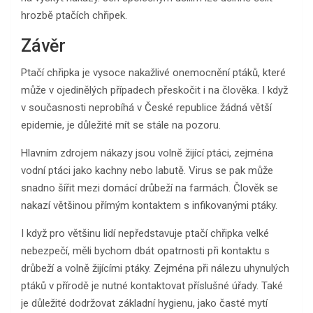
hrozbě ptačích chřipek.
Závěr
Ptačí chřipka je vysoce nakažlivé onemocnění ptáků, které
může v ojedinělých případech přeskočit i na člověka. I když
v současnosti neprobíhá v České republice žádná větší
epidemie, je důležité mít se stále na pozoru.
Hlavním zdrojem nákazy jsou volně žijící ptáci, zejména
vodní ptáci jako kachny nebo labutě. Virus se pak může
snadno šířit mezi domácí drůbeží na farmách. Člověk se
nakazí většinou přímým kontaktem s infikovanými ptáky.
I když pro většinu lidí nepředstavuje ptačí chřipka velké
nebezpečí, měli bychom dbát opatrnosti při kontaktu s
drůbeží a volně žijícími ptáky. Zejména při nálezu uhynulých
ptáků v přírodě je nutné kontaktovat příslušné úřady. Také
je důležité dodržovat základní hygienu, jako časté mytí