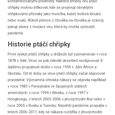
kontaminovanými předměty. Některé kmeny viru ptáčí
chřipky mohou infikovat, kde se projevují obvyklými
chřipkovými příznaky jako horečka, kašel, bolesti kloubů
nebo svalů. Ačkoli přenos z člověka na člověka je vzácný,
panují obavy z mutace viru, která by mohla způsobit
pandemii.
Historie ptáčí chřipky
První výskyt ptáčí chřipky u drůbeže byl zaznamenán v roce
1878 v Itálii. Virus se pak několik desetiletí neobjevoval. K
dalšímu propuknutí došlo v roce 1959 v Jižní Africe a
Skotsku. Od té doby se virus ptáčí chřipky začal objevovat
pravidelně. Významná ohniska nákazy se objevila například
v roce 1983 v Pensylvánii ve Spojených státech
amerických, v roce 1994 v Mexiku, v roce 1997 v
Hongkongu, v letech 2003-2006 v jihovýchodní Asii nebo v
roce 2005 v Rusku a Turecku. Největší pandemie propukla v
letech 2006-2011, kdy se nákaza rozšířila z jihovýchodní