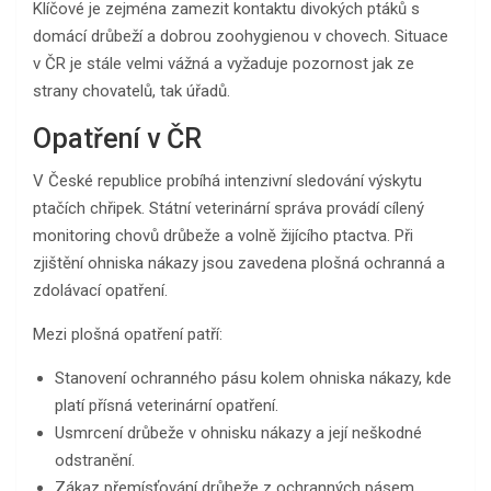
Klíčové je zejména zamezit kontaktu divokých ptáků s
domácí drůbeží a dobrou zoohygienou v chovech. Situace
v ČR je stále velmi vážná a vyžaduje pozornost jak ze
strany chovatelů, tak úřadů.
Opatření v ČR
V České republice probíhá intenzivní sledování výskytu
ptačích chřipek. Státní veterinární správa provádí cílený
monitoring chovů drůbeže a volně žijícího ptactva. Při
zjištění ohniska nákazy jsou zavedena plošná ochranná a
zdolávací opatření.
Mezi plošná opatření patří:
Stanovení ochranného pásu kolem ohniska nákazy, kde
platí přísná veterinární opatření.
Usmrcení drůbeže v ohnisku nákazy a její neškodné
odstranění.
Zákaz přemísťování drůbeže z ochranných pásem.