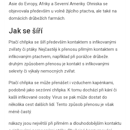
Asie do Evropy, Afriky a Severní Ameriky. Ohniska se
objevovala především u volně žijícího ptactva, ale také na
domácích drůbežích farmách.
Jak se šíří
Ptačí chřipka se šíří především kontaktem s infikovanými
zvířaty či ptáky. Nejčastěji k přenosu přímým kontaktem s
infikovaným ptactvem, například při porážce drůbeže.
druhým způsobem přenosu je kontakt s infikovanými
sekrety či výkaly nemocných zvířat.
Ptačí chřipka se může přenášet i vzduchem kapénkami,
podobně jako sezónní chřipka. K tomu dochází při kání či
kašli infikované osoby. Virus se pak může dostat do
několika cest dalších lidí. Tento způsob přenosu je však
méně častý.
nákazy jsou největší při přímém a dlouhodobějším kontaktu