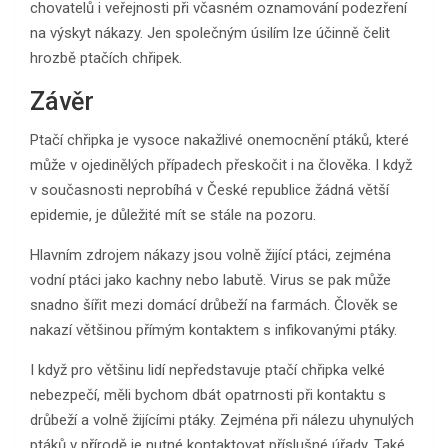
chovatelů i veřejnosti při včasném oznamování podezření
na výskyt nákazy. Jen společným úsilím lze účinně čelit
hrozbě ptačích chřipek.
Závěr
Ptačí chřipka je vysoce nakažlivé onemocnění ptáků, které
může v ojedinělých případech přeskočit i na člověka. I když
v současnosti neprobíhá v České republice žádná větší
epidemie, je důležité mít se stále na pozoru.
Hlavním zdrojem nákazy jsou volně žijící ptáci, zejména
vodní ptáci jako kachny nebo labutě. Virus se pak může
snadno šířit mezi domácí drůbeží na farmách. Člověk se
nakazí většinou přímým kontaktem s infikovanými ptáky.
I když pro většinu lidí nepředstavuje ptačí chřipka velké
nebezpečí, měli bychom dbát opatrnosti při kontaktu s
drůbeží a volně žijícími ptáky. Zejména při nálezu uhynulých
ptáků v přírodě je nutné kontaktovat příslušné úřady. Také