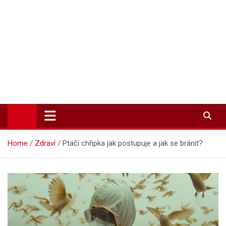
Zpravodajství-info.cz
Aktuality a informace on-line
Home
Zdraví
Ptačí chřipka jak postupuje a jak se bránit?