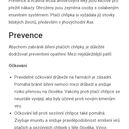
Prevence a včasná léčba antivirovými léky jsou klíčové pro
přežití nákazy. Ohroženy jsou zejména osoby s oslabeným
imunitním systémem. Ptačí chřipka si vyžádala již stovky
lidských životů, především v jihovýchodní Asii.
Prevence
Abychom zabránili šíření ptačích chřipky, je důležité
dodržovat preventivní opatření. Mezi nejdůležitější patří:
Očkování
Pravidelné očkování drůbeže na farmách je zásadní.
Pomáhá bránit šíření nemoci mezi drůbeží a snižuje
riziko přenosu na člověka. Vakcíny proti ptačí chřipce se
neustále vyvíjejí, aby byly účinné proti novým kmenům
viru.
Očkování lidí proti sezónní chřipce také pomáhá.
Zvyšuje imunitu a snižuje pravděpodobnost smíšení virů
ptačích a sezónních chřipek v těle člověka. Vývoj