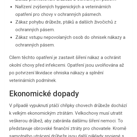
Nařízení zvýšených hygienických a veterinárních
opatření pro chovy v ochranných pásmech.
Zákaz pohybu drůbeže, ptáků a dalších živočichů z
ochranných pásem.
Zákaz vstupu nepovolaných osob do ohnisek nákazy a
ochranných pásem.
Cílem těchto opatření je zastavit šíření nákaz a ochránit
okolní chovy před infekcemi. Opatření jsou uvolňována až
po potvrzení likvidace ohniska nákazy a splnění
veterinárních podmínek.
Ekonomické dopady
V případě vypuknutí ptáčí chřipky chovech drůbeže dochází
k velkým ekonomickým ztrátám. Velkochovy musí utratit
veškerou drůbež, aby zabránila dalšímu šíření nemoci. To
představuje obrovské finanční ztráty pro chovatele. Kromě
samotného utrácení drůbeže jsou další náklady spojené s