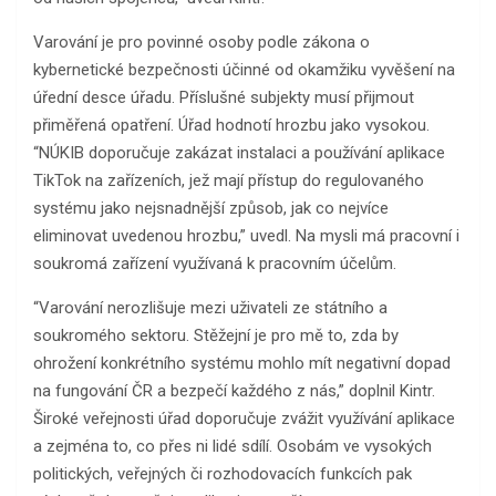
Varování je pro povinné osoby podle zákona o
kybernetické bezpečnosti účinné od okamžiku vyvěšení na
úřední desce úřadu. Příslušné subjekty musí přijmout
přiměřená opatření. Úřad hodnotí hrozbu jako vysokou.
“NÚKIB doporučuje zakázat instalaci a používání aplikace
TikTok na zařízeních, jež mají přístup do regulovaného
systému jako nejsnadnější způsob, jak co nejvíce
eliminovat uvedenou hrozbu,” uvedl. Na mysli má pracovní i
soukromá zařízení využívaná k pracovním účelům.
“Varování nerozlišuje mezi uživateli ze státního a
soukromého sektoru. Stěžejní je pro mě to, zda by
ohrožení konkrétního systému mohlo mít negativní dopad
na fungování ČR a bezpečí každého z nás,” doplnil Kintr.
Široké veřejnosti úřad doporučuje zvážit využívání aplikace
a zejména to, co přes ni lidé sdílí. Osobám ve vysokých
politických, veřejných či rozhodovacích funkcích pak